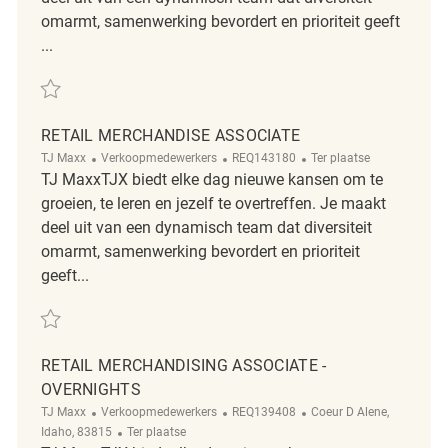
omarmt, samenwerking bevordert en prioriteit geeft
...
Redden Retail Merchandise Associate REQ133594
RETAIL MERCHANDISE ASSOCIATE
Categorie
ReqId
Afgelegen
TJ Maxx
Verkoopmedewerkers
REQ143180
Ter plaatse
TJ MaxxTJX biedt elke dag nieuwe kansen om te
groeien, te leren en jezelf te overtreffen. Je maakt
deel uit van een dynamisch team dat diversiteit
omarmt, samenwerking bevordert en prioriteit
geeft...
Redden Retail Merchandise Associate REQ143180
RETAIL MERCHANDISING ASSOCIATE -
OVERNIGHTS
Categorie
ReqId
Plaats
TJ Maxx
Verkoopmedewerkers
REQ139408
Coeur D Alene,
Afgelegen
Idaho, 83815
Ter plaatse