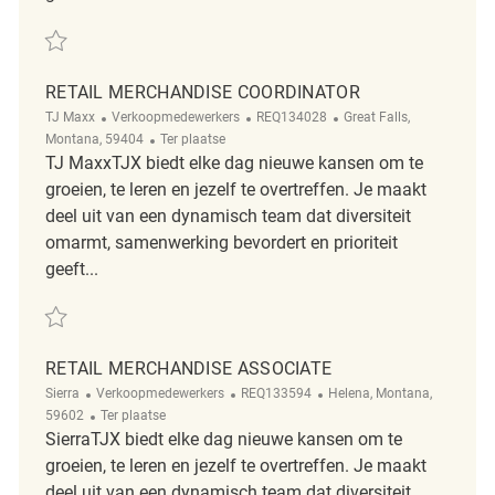
Redden Retail Merchandise Associate REQ134032
RETAIL MERCHANDISE COORDINATOR
Categorie
ReqId
Plaats
TJ Maxx
Verkoopmedewerkers
REQ134028
Great Falls,
Afgelegen
Montana, 59404
Ter plaatse
TJ MaxxTJX biedt elke dag nieuwe kansen om te
groeien, te leren en jezelf te overtreffen. Je maakt
deel uit van een dynamisch team dat diversiteit
omarmt, samenwerking bevordert en prioriteit
geeft...
Redden Retail Merchandise Coordinator REQ134028
RETAIL MERCHANDISE ASSOCIATE
Categorie
ReqId
Plaats
Sierra
Verkoopmedewerkers
REQ133594
Helena, Montana,
Afgelegen
59602
Ter plaatse
SierraTJX biedt elke dag nieuwe kansen om te
groeien, te leren en jezelf te overtreffen. Je maakt
deel uit van een dynamisch team dat diversiteit