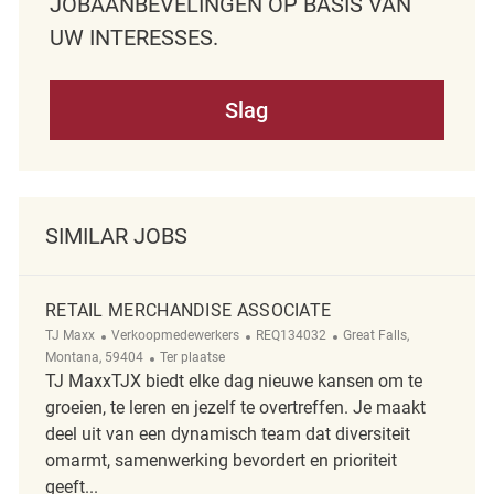
JOBAANBEVELINGEN OP BASIS VAN
UW INTERESSES.
Slag
SIMILAR JOBS
RETAIL MERCHANDISE ASSOCIATE
Categorie
ReqId
Plaats
TJ Maxx
Verkoopmedewerkers
REQ134032
Great Falls,
Afgelegen
Montana, 59404
Ter plaatse
TJ MaxxTJX biedt elke dag nieuwe kansen om te
groeien, te leren en jezelf te overtreffen. Je maakt
deel uit van een dynamisch team dat diversiteit
omarmt, samenwerking bevordert en prioriteit
geeft...