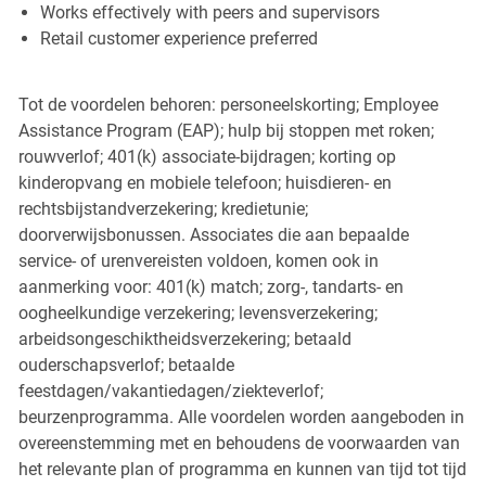
Works effectively with peers and supervisors
Retail customer experience preferred
Tot de voordelen behoren: personeelskorting; Employee
Assistance Program (EAP); hulp bij stoppen met roken;
rouwverlof; 401(k) associate-bijdragen; korting op
kinderopvang en mobiele telefoon; huisdieren- en
rechtsbijstandverzekering; kredietunie;
doorverwijsbonussen. Associates die aan bepaalde
service- of urenvereisten voldoen, komen ook in
aanmerking voor: 401(k) match; zorg-, tandarts- en
oogheelkundige verzekering; levensverzekering;
arbeidsongeschiktheidsverzekering; betaald
ouderschapsverlof; betaalde
feestdagen/vakantiedagen/ziekteverlof;
beurzenprogramma. Alle voordelen worden aangeboden in
overeenstemming met en behoudens de voorwaarden van
het relevante plan of programma en kunnen van tijd tot tijd