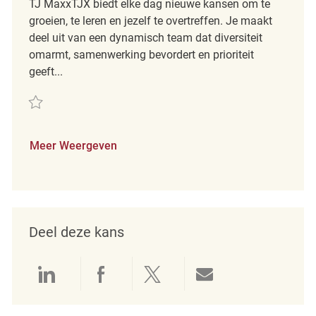
TJ MaxxTJX biedt elke dag nieuwe kansen om te
groeien, te leren en jezelf te overtreffen. Je maakt
deel uit van een dynamisch team dat diversiteit
omarmt, samenwerking bevordert en prioriteit
geeft...
Redden Retail Merchandising Associate - Overnights REQ139408
Meer Weergeven
Deel deze kans
Delen via LinkedIn
Delen via Facebook
Delen via twitter
Delen via e-mai