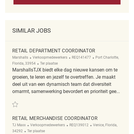
SIMILAR JOBS
RETAIL DEPARTMENT COORDINATOR
Categorie
ReqId
Plaats
Marshalls
Verkoopmedewerkers
REQ141477
Port Charlotte,
Afgelegen
Florida, 33954
Ter plaatse
MarshallsTJX biedt elke dag nieuwe kansen om te
groeien, te leren en jezelf te overtreffen. Je maakt
deel uit van een dynamisch team dat diversiteit
omarmt, samenwerking bevordert en prioriteit gee...
Redden Retail Department Coordinator REQ141477
RETAIL MERCHANDISE COORDINATOR
Categorie
ReqId
Plaats
TJ Maxx
Verkoopmedewerkers
REQ139012
Venice, Florida,
Afgelegen
34292
Ter plaatse