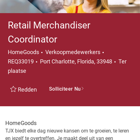
Retail Merchandiser
Coordinator
Categorie
HomeGoods
Verkoopmedewerkers
Plaats
REQ33019
Port Charlotte, Florida, 33948
Ter
plaatse
Solliciteer Nu
Redden
HomeGoods
TJX biedt elke dag nieuwe kansen om te groeien, te leren
en jezelf te overtreffen. Je maakt deel uit van een