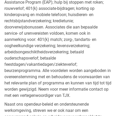
Assistance Program (EAP); hulp bij stoppen met roken;
rouwverlof; 401(k) associate-bijdragen; korting op
kinderopvang en mobiele telefoon; huisdieren- en
rechtsbijstandverzekering; kredietunie;
doorverwijsbonussen. Associates die aan bepaalde
service- of urenvereisten voldoen, komen ook in
aanmerking voor: 401(k) match; zorg-, tandarts- en
oogheelkundige verzekering; levensverzekering;
arbeidsongeschiktheidsverzekering; betaald
ouderschapsverlof; betaalde
feestdagen/vakantiedagen/ziekteverlof;
beurzenprogramma. Alle voordelen worden aangeboden in
overeenstemming met en behoudens de voorwaarden van
het relevante plan of programma en kunnen van tijd tot tijd
worden gewijzigd. Neem voor meer informatie contact op
met een vertegenwoordiger van TJX.
Naast ons opendeur-beleid en ondersteunende
werkomgeving, streven we er ook naar om een