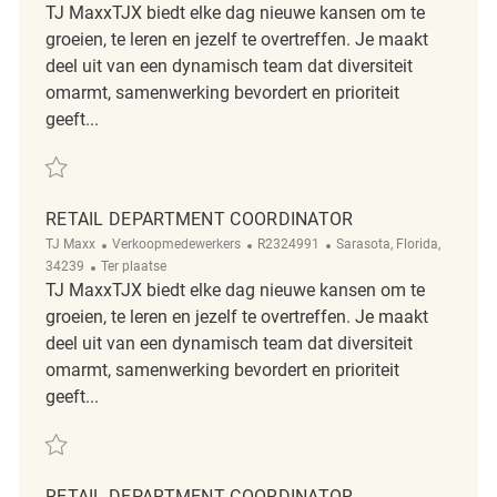
TJ MaxxTJX biedt elke dag nieuwe kansen om te
groeien, te leren en jezelf te overtreffen. Je maakt
deel uit van een dynamisch team dat diversiteit
omarmt, samenwerking bevordert en prioriteit
geeft...
Redden Retail Merchandise Coordinator REQ139012
RETAIL DEPARTMENT COORDINATOR
Categorie
ReqId
Plaats
TJ Maxx
Verkoopmedewerkers
R2324991
Sarasota, Florida,
Afgelegen
34239
Ter plaatse
TJ MaxxTJX biedt elke dag nieuwe kansen om te
groeien, te leren en jezelf te overtreffen. Je maakt
deel uit van een dynamisch team dat diversiteit
omarmt, samenwerking bevordert en prioriteit
geeft...
Redden Retail Department Coordinator R2324991
RETAIL DEPARTMENT COORDINATOR