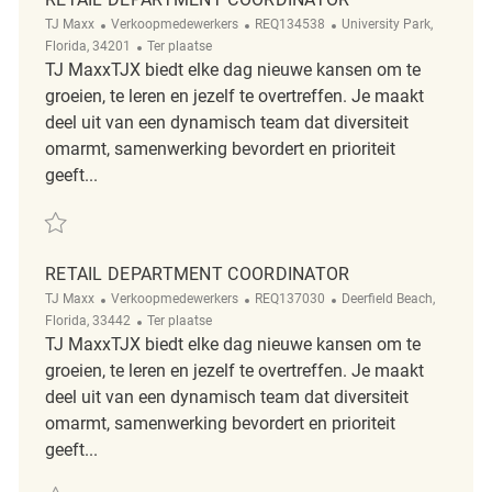
Categorie
ReqId
Plaats
TJ Maxx
Verkoopmedewerkers
REQ134538
University Park,
Afgelegen
Florida, 34201
Ter plaatse
TJ MaxxTJX biedt elke dag nieuwe kansen om te
groeien, te leren en jezelf te overtreffen. Je maakt
deel uit van een dynamisch team dat diversiteit
omarmt, samenwerking bevordert en prioriteit
geeft...
Redden Retail Department Coordinator REQ134538
RETAIL DEPARTMENT COORDINATOR
Categorie
ReqId
Plaats
TJ Maxx
Verkoopmedewerkers
REQ137030
Deerfield Beach,
Afgelegen
Florida, 33442
Ter plaatse
TJ MaxxTJX biedt elke dag nieuwe kansen om te
groeien, te leren en jezelf te overtreffen. Je maakt
deel uit van een dynamisch team dat diversiteit
omarmt, samenwerking bevordert en prioriteit
geeft...
Redden Retail Department Coordinator REQ137030