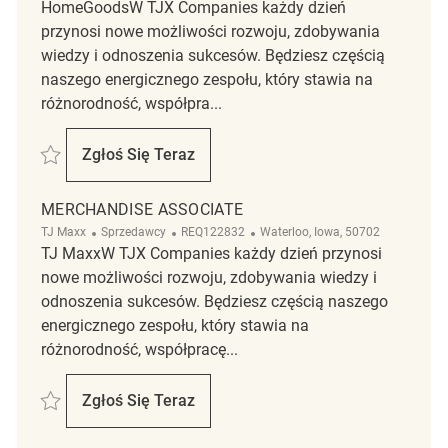
HomeGoodsW TJX Companies każdy dzień
przynosi nowe możliwości rozwoju, zdobywania
wiedzy i odnoszenia sukcesów. Będziesz częścią
naszego energicznego zespołu, który stawia na
różnorodność, współpra...
Zapisać Merchandise Associate REQ111419
Zgłoś Się Teraz
Merchandise Associate
MERCHANDISE ASSOCIATE
Kategoria
ReqId
Lokalizacja
TJ Maxx
Sprzedawcy
REQ122832
Waterloo, Iowa, 50702
TJ MaxxW TJX Companies każdy dzień przynosi
nowe możliwości rozwoju, zdobywania wiedzy i
odnoszenia sukcesów. Będziesz częścią naszego
energicznego zespołu, który stawia na
różnorodność, współpracę...
Zapisać Merchandise Associate REQ122832
Zgłoś Się Teraz
Merchandise Associate