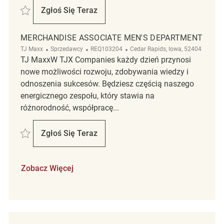
Zapisać Merchandise Associate REQ138741
Zgłoś Się Teraz
Merchandise Associate
MERCHANDISE ASSOCIATE MEN'S DEPARTMENT
Kategoria
ReqId
Lokalizacja
TJ Maxx
Sprzedawcy
REQ103204
Cedar Rapids, Iowa, 52404
TJ MaxxW TJX Companies każdy dzień przynosi
nowe możliwości rozwoju, zdobywania wiedzy i
odnoszenia sukcesów. Będziesz częścią naszego
energicznego zespołu, który stawia na
różnorodność, współpracę...
Zapisać Merchandise Associate Men's Department REQ103204
Zgłoś Się Teraz
Merchandise Associate Men's Department
Zobacz Więcej