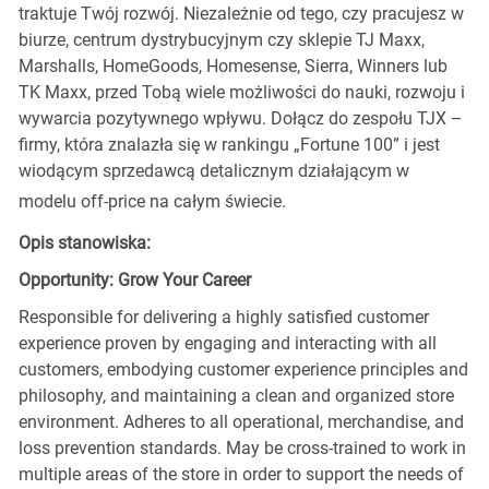
traktuje Twój rozwój. Niezależnie od tego, czy pracujesz w
biurze, centrum dystrybucyjnym czy sklepie TJ Maxx,
Marshalls, HomeGoods, Homesense, Sierra, Winners lub
TK Maxx, przed Tobą wiele możliwości do nauki, rozwoju i
wywarcia pozytywnego wpływu. Dołącz do zespołu TJX –
firmy, która znalazła się w rankingu „Fortune 100” i jest
wiodącym sprzedawcą detalicznym działającym w
modelu off-price na całym świecie.
Opis stanowiska:
Opportunity: Grow Your Career
Responsible for delivering a highly satisfied customer
experience proven by engaging and interacting with all
customers, embodying customer experience principles and
philosophy, and maintaining a clean and organized store
environment. Adheres to all operational, merchandise, and
loss prevention standards. May be cross-trained to work in
multiple areas of the store in order to support the needs of