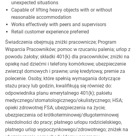
unexpected situations
Capable of lifting heavy objects with or without
reasonable accommodation
Works effectively with peers and supervisors
Retail customer experience preferred
Świadczenia obejmują zniżki pracownicze; Program
Wsparcia Pracowników; pomoc w rzucaniu palenia; urlop z
powodu żałoby; składki 401(k) dla pracowników; zniżki na
opiekę nad dziećmi i telefony komórkowe; ubezpieczenie
zwierząt domowych i prawne; unię kredytową; premie za
polecenie. Osoby, które spełnią wymagania dotyczące
stażu pracy lub godzin, kwalifikują się również do:
odpowiednika planu emerytalnego 401(k); pakietu
medycznego/stomatologicznego/okulistycznego; HSA;
opieki zdrowotnej FSA; ubezpieczenia na życie;
ubezpieczenia od krótkoterminowej/długoterminowej
niezdolności do pracy; płatnego urlopu rodzicielskiego,
płatnego urlop wypoczynkowego/zdrowotnego; zniżek na