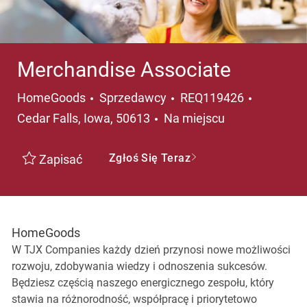
Merchandise Associate
Kategoria
Lokalizac
HomeGoods
Sprzedawcy
REQ119426
Cedar Falls, Iowa, 50613
Na miejscu
Zgłoś Się Teraz
Zapisać
HomeGoods
W TJX Companies każdy dzień przynosi nowe możliwości
rozwoju, zdobywania wiedzy i odnoszenia sukcesów.
Będziesz częścią naszego energicznego zespołu, który
stawia na różnorodność, współpracę i priorytetowo