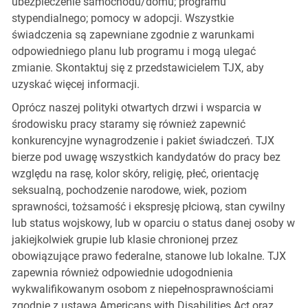
ubezpieczenie samochodu/domu; programu
stypendialnego; pomocy w adopcji. Wszystkie
świadczenia są zapewniane zgodnie z warunkami
odpowiedniego planu lub programu i mogą ulegać
zmianie. Skontaktuj się z przedstawicielem TJX, aby
uzyskać więcej informacji.
Oprócz naszej polityki otwartych drzwi i wsparcia w
środowisku pracy staramy się również zapewnić
konkurencyjne wynagrodzenie i pakiet świadczeń. TJX
bierze pod uwagę wszystkich kandydatów do pracy bez
względu na rasę, kolor skóry, religię, płeć, orientację
seksualną, pochodzenie narodowe, wiek, poziom
sprawności, tożsamość i ekspresję płciową, stan cywilny
lub status wojskowy, lub w oparciu o status danej osoby w
jakiejkolwiek grupie lub klasie chronionej przez
obowiązujące prawo federalne, stanowe lub lokalne. TJX
zapewnia również odpowiednie udogodnienia
wykwalifikowanym osobom z niepełnosprawnościami
zgodnie z ustawą Americans with Disabilities Act oraz