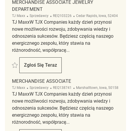
MERCHANDISE ASSOCIATE JEWELRY
DEPARTMENT
Kategoria
ReqId
Lokalizacja
TJ Maxx
Sprzedawcy
REQ103226
Cedar Rapids, Iowa, 52404
TJ MaxxW TJX Companies każdy dzień przynosi
nowe możliwości rozwoju, zdobywania wiedzy i
odnoszenia sukcesów. Będziesz częścią naszego
energicznego zespołu, który stawia na
różnorodność, współpracę...
Zapisać Merchandise Associate Jewelry Department REQ103226
Zgłoś Się Teraz
Merchandise Associate Jewelry Departmen
MERCHANDISE ASSOCIATE
Kategoria
ReqId
Lokalizacja
TJ Maxx
Sprzedawcy
REQ138741
Marshalltown, Iowa, 50158
TJ MaxxW TJX Companies każdy dzień przynosi
nowe możliwości rozwoju, zdobywania wiedzy i
odnoszenia sukcesów. Będziesz częścią naszego
energicznego zespołu, który stawia na
różnorodność, współpracę...