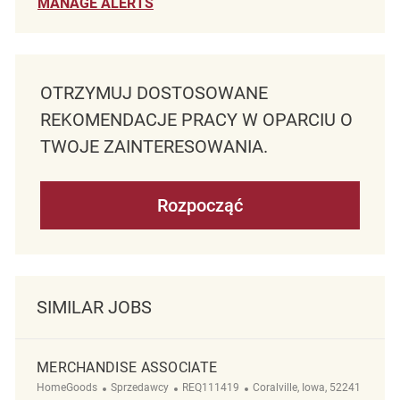
MANAGE ALERTS
OTRZYMUJ DOSTOSOWANE
REKOMENDACJE PRACY W OPARCIU O
TWOJE ZAINTERESOWANIA.
Rozpocząć
SIMILAR JOBS
MERCHANDISE ASSOCIATE
Kategoria
ReqId
Lokalizacja
HomeGoods
Sprzedawcy
REQ111419
Coralville, Iowa, 52241