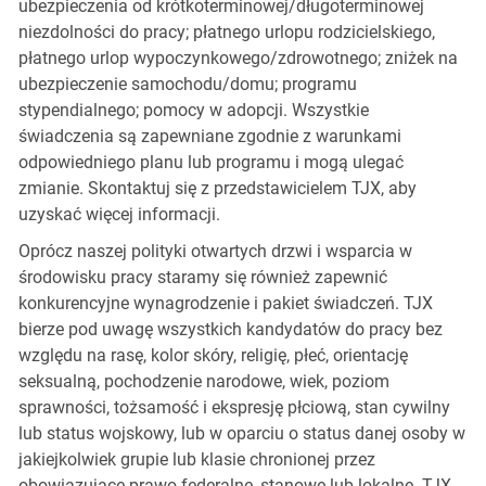
ubezpieczenia od krótkoterminowej/długoterminowej
niezdolności do pracy; płatnego urlopu rodzicielskiego,
płatnego urlop wypoczynkowego/zdrowotnego; zniżek na
ubezpieczenie samochodu/domu; programu
stypendialnego; pomocy w adopcji. Wszystkie
świadczenia są zapewniane zgodnie z warunkami
odpowiedniego planu lub programu i mogą ulegać
zmianie. Skontaktuj się z przedstawicielem TJX, aby
uzyskać więcej informacji.
Oprócz naszej polityki otwartych drzwi i wsparcia w
środowisku pracy staramy się również zapewnić
konkurencyjne wynagrodzenie i pakiet świadczeń. TJX
bierze pod uwagę wszystkich kandydatów do pracy bez
względu na rasę, kolor skóry, religię, płeć, orientację
seksualną, pochodzenie narodowe, wiek, poziom
sprawności, tożsamość i ekspresję płciową, stan cywilny
lub status wojskowy, lub w oparciu o status danej osoby w
jakiejkolwiek grupie lub klasie chronionej przez
obowiązujące prawo federalne, stanowe lub lokalne. TJX