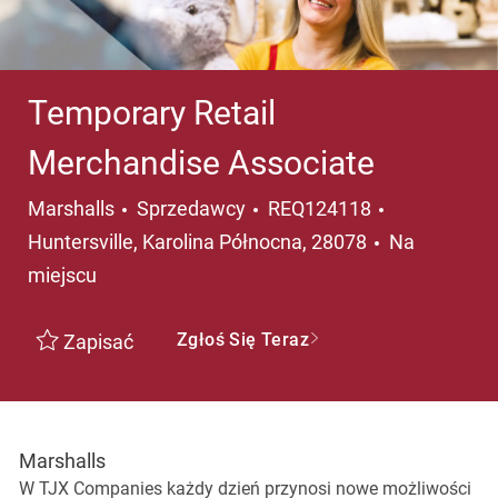
Temporary Retail
Merchandise Associate
Kategoria
Lokalizacja
Marshalls
Sprzedawcy
REQ124118
Huntersville, Karolina Północna, 28078
Na
miejscu
Zgłoś Się Teraz
Zapisać
Marshalls
W TJX Companies każdy dzień przynosi nowe możliwości