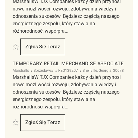
MarshallsW TJX Companies każdy dzień przynosi
nowe możliwości rozwoju, zdobywania wiedzy i
odnoszenia sukcesów. Będziesz częścią naszego
energicznego zespołu, który stawia na
różnorodność, współpra...
Zapisać Temporary Merchandise Associate REQ131993
Zgłoś Się Teraz
Temporary Merchandise Associate
TEMPORARY RETAIL MERCHANDISE ASSOCIATE
Kategoria
ReqId
Lokalizacja
Marshalls
Sprzedawcy
REQ139207
Snellville, Georgia, 30078
MarshallsW TJX Companies każdy dzień przynosi
nowe możliwości rozwoju, zdobywania wiedzy i
odnoszenia sukcesów. Będziesz częścią naszego
energicznego zespołu, który stawia na
różnorodność, współpra...
Zapisać Temporary Retail Merchandise Associate REQ139207
Zgłoś Się Teraz
Temporary Retail Merchandise Associate