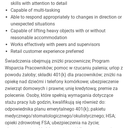
skills with attention to detail
Capable of multi-tasking
Able to respond appropriately to changes in direction or
unexpected situations
Capable of lifting heavy objects with or without
reasonable accommodation
Works effectively with peers and supervisors
Retail customer experience preferred
Świadczenia obejmują zniżki pracownicze; Program
Wsparcia Pracowników; pomoc w rzucaniu palenia; urlop z
powodu żałoby; składki 401(k) dla pracowników; zniżki na
opiekę nad dziećmi i telefony komórkowe; ubezpieczenie
zwierząt domowych i prawne; unię kredytową; premie za
polecenie. Osoby, które spełnią wymagania dotyczące
stażu pracy lub godzin, kwalifikują się również do:
odpowiednika planu emerytalnego 401(k); pakietu
medycznego/stomatologicznego/okulistycznego; HSA;
opieki zdrowotnej FSA; ubezpieczenia na życie;