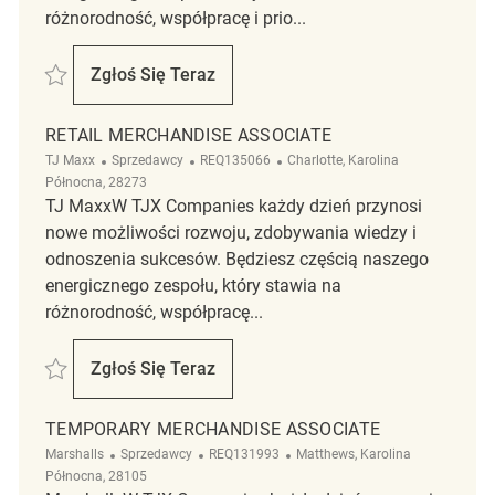
różnorodność, współpracę i prio...
Zapisać Retail Merchandise Associate REQ136103
Zgłoś Się Teraz
Retail Merchandise Associate
RETAIL MERCHANDISE ASSOCIATE
Kategoria
ReqId
Lokalizacja
TJ Maxx
Sprzedawcy
REQ135066
Charlotte, Karolina
Północna, 28273
TJ MaxxW TJX Companies każdy dzień przynosi
nowe możliwości rozwoju, zdobywania wiedzy i
odnoszenia sukcesów. Będziesz częścią naszego
energicznego zespołu, który stawia na
różnorodność, współpracę...
Zapisać Retail Merchandise Associate REQ135066
Zgłoś Się Teraz
Retail Merchandise Associate
TEMPORARY MERCHANDISE ASSOCIATE
Kategoria
ReqId
Lokalizacja
Marshalls
Sprzedawcy
REQ131993
Matthews, Karolina
Północna, 28105