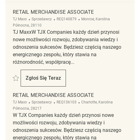
RETAIL MERCHANDISE ASSOCIATE
Kategoria
ReqId
Lokalizacja
TJ Maxx
Sprzedawcy
REQ140879
Monroe, Karolina
Północna, 28110
TJ MaxxW TJX Companies każdy dzień przynosi
nowe możliwości rozwoju, zdobywania wiedzy i
odnoszenia sukcesów. Będziesz częścią naszego
energicznego zespołu, który stawia na
różnorodność, współpracę...
Zapisać Retail Merchandise Associate REQ140879
Zgłoś Się Teraz
Retail Merchandise Associate
RETAIL MERCHANDISE ASSOCIATE
Kategoria
ReqId
Lokalizacja
TJ Maxx
Sprzedawcy
REQ136103
Charlotte, Karolina
Północna, 28217
W TJX Companies każdy dzień przynosi nowe
możliwości rozwoju, zdobywania wiedzy i
odnoszenia sukcesów. Będziesz częścią naszego
energicznego zespołu, który stawia na