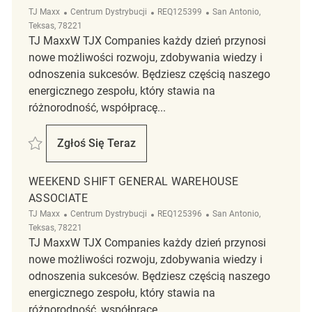
Kategoria
ReqId
Lokalizacja
TJ Maxx
Centrum Dystrybucji
REQ125399
San Antonio,
Teksas, 78221
TJ MaxxW TJX Companies każdy dzień przynosi
nowe możliwości rozwoju, zdobywania wiedzy i
odnoszenia sukcesów. Będziesz częścią naszego
energicznego zespołu, który stawia na
różnorodność, współpracę...
Zapisać Day Shift General Warehouse Associate REQ125399
Zgłoś Się Teraz
Day Shift General Warehouse Associate
WEEKEND SHIFT GENERAL WAREHOUSE
ASSOCIATE
Kategoria
ReqId
Lokalizacja
TJ Maxx
Centrum Dystrybucji
REQ125396
San Antonio,
Teksas, 78221
TJ MaxxW TJX Companies każdy dzień przynosi
nowe możliwości rozwoju, zdobywania wiedzy i
odnoszenia sukcesów. Będziesz częścią naszego
energicznego zespołu, który stawia na
różnorodność, współpracę...