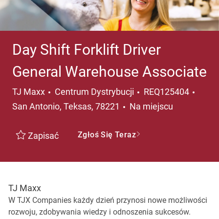
Day Shift Forklift Driver
General Warehouse Associate
Kategoria
Lokal
TJ Maxx
Centrum Dystrybucji
REQ125404
San Antonio, Teksas, 78221
Na miejscu
Zgłoś Się Teraz
Zapisać
TJ Maxx
W TJX Companies każdy dzień przynosi nowe możliwości
rozwoju, zdobywania wiedzy i odnoszenia sukcesów.