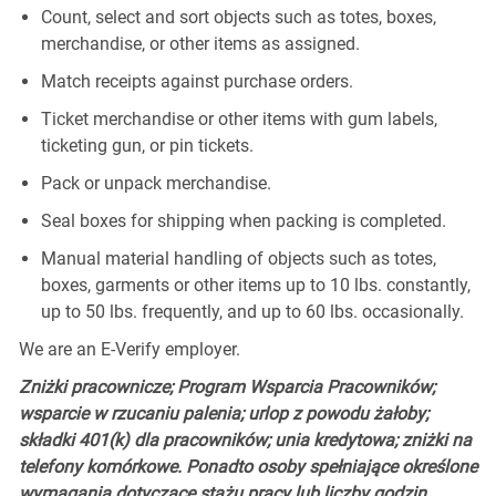
Count, select and sort objects such as totes, boxes,
merchandise, or other items as assigned.
Match receipts against purchase orders.
Ticket merchandise or other items with gum labels,
ticketing gun, or pin tickets.
Pack or unpack merchandise.
Seal boxes for shipping when packing is completed.
Manual material handling of objects such as totes,
boxes, garments or other items up to 10 lbs. constantly,
up to 50 lbs. frequently, and up to 60 lbs. occasionally.
We are an E-Verify employer.
Zniżki pracownicze; Program Wsparcia Pracowników;
wsparcie w rzucaniu palenia; urlop z powodu żałoby;
składki 401(k) dla pracowników; unia kredytowa; zniżki na
telefony komórkowe. Ponadto osoby spełniające określone
wymagania dotyczące stażu pracy lub liczby godzin