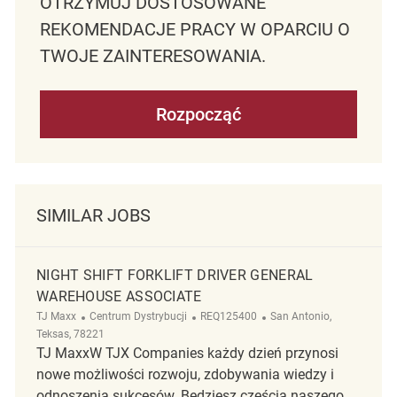
OTRZYMUJ DOSTOSOWANE
REKOMENDACJE PRACY W OPARCIU O
TWOJE ZAINTERESOWANIA.
Rozpocząć
SIMILAR JOBS
NIGHT SHIFT FORKLIFT DRIVER GENERAL
WAREHOUSE ASSOCIATE
Kategoria
ReqId
Lokalizacja
TJ Maxx
Centrum Dystrybucji
REQ125400
San Antonio,
Teksas, 78221
TJ MaxxW TJX Companies każdy dzień przynosi
nowe możliwości rozwoju, zdobywania wiedzy i
odnoszenia sukcesów. Będziesz częścią naszego