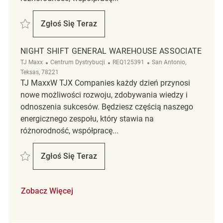
Zapisać Weekend Shift General Warehouse Associate REQ125396
Zgłoś Się Teraz
Weekend Shift General Warehouse Associ
NIGHT SHIFT GENERAL WAREHOUSE ASSOCIATE
Kategoria
ReqId
Lokalizacja
TJ Maxx
Centrum Dystrybucji
REQ125391
San Antonio,
Teksas, 78221
TJ MaxxW TJX Companies każdy dzień przynosi
nowe możliwości rozwoju, zdobywania wiedzy i
odnoszenia sukcesów. Będziesz częścią naszego
energicznego zespołu, który stawia na
różnorodność, współpracę...
Zapisać Night Shift General Warehouse Associate REQ125391
Zgłoś Się Teraz
Night Shift General Warehouse Associate
Zobacz Więcej