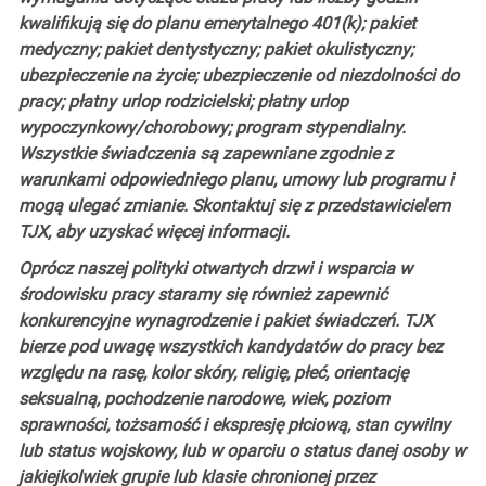
kwalifikują się do planu emerytalnego 401(k); pakiet
medyczny; pakiet dentystyczny; pakiet okulistyczny;
ubezpieczenie na życie; ubezpieczenie od niezdolności do
pracy; płatny urlop rodzicielski; płatny urlop
wypoczynkowy/chorobowy; program stypendialny.
Wszystkie świadczenia są zapewniane zgodnie z
warunkami odpowiedniego planu, umowy lub programu i
mogą ulegać zmianie. Skontaktuj się z przedstawicielem
TJX, aby uzyskać więcej informacji.
Oprócz naszej polityki otwartych drzwi i wsparcia w
środowisku pracy staramy się również zapewnić
konkurencyjne wynagrodzenie i pakiet świadczeń. TJX
bierze pod uwagę wszystkich kandydatów do pracy bez
względu na rasę, kolor skóry, religię, płeć, orientację
seksualną, pochodzenie narodowe, wiek, poziom
sprawności, tożsamość i ekspresję płciową, stan cywilny
lub status wojskowy, lub w oparciu o status danej osoby w
jakiejkolwiek grupie lub klasie chronionej przez