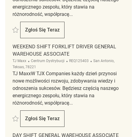
energicznego zespołu, który stawia na
różnorodność, współpracę...
Zapisać Night Shift Forklift Driver General Warehouse Associate REQ12
Zgłoś Się Teraz
Night Shift Forklift Driver General Wareho
WEEKEND SHIFT FORKLIFT DRIVER GENERAL
WAREHOUSE ASSOCIATE
Kategoria
ReqId
Lokalizacja
TJ Maxx
Centrum Dystrybucji
REQ125403
San Antonio,
Teksas, 78221
TJ MaxxW TJX Companies każdy dzień przynosi
nowe możliwości rozwoju, zdobywania wiedzy i
odnoszenia sukcesów. Będziesz częścią naszego
energicznego zespołu, który stawia na
różnorodność, współpracę...
Zapisać Weekend Shift Forklift Driver General Warehouse Associate R
Zgłoś Się Teraz
Weekend Shift Forklift Driver General War
DAY SHIFT GENERAL WAREHOUSE ASSOCIATE