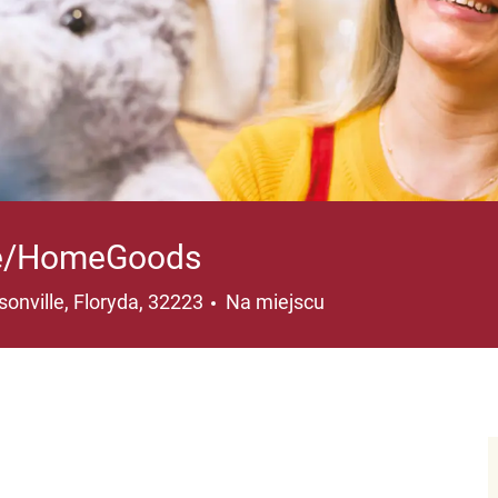
nse/HomeGoods
izacja
sonville, Floryda, 32223
Na miejscu