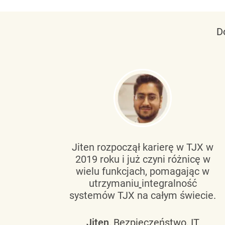
D
tującą
Jiten rozpoczął karierę w TJX w
2019 roku i już czyni różnicę w
wanie
wielu funkcjach, pomagając w
go
utrzymaniu
integralność
h
systemów TJX na całym świecie.
owym
Jiten
, Bezpieczeństwo, IT