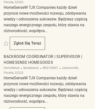
Floryda, 32223
HomeSenseW TJX Companies każdy dzień
przynosi nowe możliwości rozwoju, zdobywania
wiedzy i odnoszenia sukcesów. Będziesz częścią
naszego energicznego zespołu, który stawia na
różnorodność, współpra...
Zapisać Cleaning Associate | Homesense HomeGoods REQ129839
Zgłoś Się Teraz
Cleaning Associate | Homesense HomeGoods
BACKROOM COORDINATOR | SUPERVISOR |
HOMESENSE HOMEGOODS
Kategoria
ReqId
Lokalizacja
HomeSense
Sprzedawcy
REQ129837
Jacksonville,
Floryda, 32223
HomeSenseW TJX Companies każdy dzień
przynosi nowe możliwości rozwoju, zdobywania
wiedzy i odnoszenia sukcesów. Będziesz częścią
naszego energicznego zespołu, który stawia na
różnorodność, współpra...