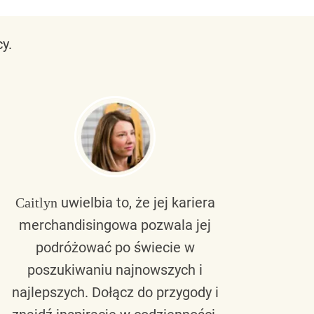
y.
uwielbia to, że jej kariera
Caitlyn
Bra
merchandisingowa pozwala jej
lu
podróżować po świecie w
ku
poszukiwaniu najnowszych i
zaw
najlepszych. Dołącz do przygody i
nie 