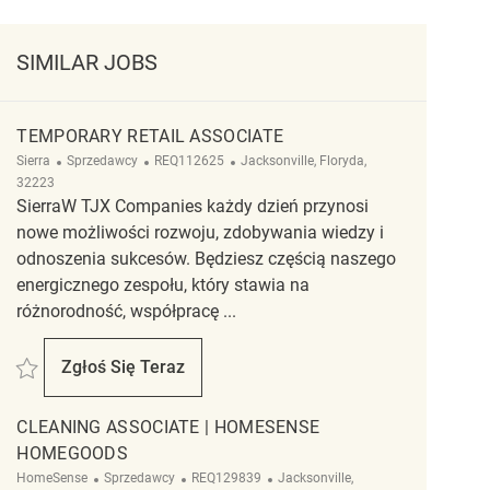
SIMILAR JOBS
TEMPORARY RETAIL ASSOCIATE
Kategoria
ReqId
Lokalizacja
Sierra
Sprzedawcy
REQ112625
Jacksonville, Floryda,
32223
SierraW TJX Companies każdy dzień przynosi
nowe możliwości rozwoju, zdobywania wiedzy i
odnoszenia sukcesów. Będziesz częścią naszego
energicznego zespołu, który stawia na
różnorodność, współpracę ...
Zapisać Temporary Retail Associate REQ112625
Zgłoś Się Teraz
Temporary Retail Associate
CLEANING ASSOCIATE | HOMESENSE
HOMEGOODS
Kategoria
ReqId
Lokalizacja
HomeSense
Sprzedawcy
REQ129839
Jacksonville,