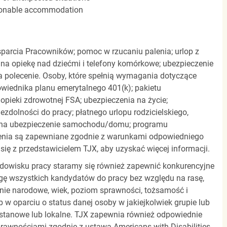
easonable accommodation
parcia Pracowników; pomoc w rzucaniu palenia; urlop z
 na opiekę nad dziećmi i telefony komórkowe; ubezpieczenie
a polecenie. Osoby, które spełnią wymagania dotyczące
powiednika planu emerytalnego 401(k); pakietu
pieki zdrowotnej FSA; ubezpieczenia na życie;
zdolności do pracy; płatnego urlopu rodzicielskiego,
 na ubezpieczenie samochodu/domu; programu
zenia są zapewniane zgodnie z warunkami odpowiedniego
się z przedstawicielem TJX, aby uzyskać więcej informacji.
rodowisku pracy staramy się również zapewnić konkurencyjne
gę wszystkich kandydatów do pracy bez względu na rasę,
dzenie narodowe, wiek, poziom sprawności, tożsamość i
b w oparciu o status danej osoby w jakiejkolwiek grupie lub
, stanowe lub lokalne. TJX zapewnia również odpowiednie
awnościami zgodnie z ustawą Americans with Disabilities