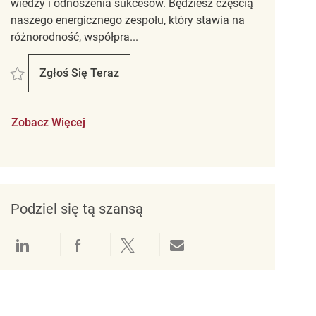
wiedzy i odnoszenia sukcesów. Będziesz częścią
naszego energicznego zespołu, który stawia na
różnorodność, współpra...
Zapisać Retail Sales Associate Homesense REQ138210
Zgłoś Się Teraz
Retail Sales Associate Homesense
Zobacz Więcej
Podziel się tą szansą
Udostępnianie przez LinkedIn
Udostępnianie przez Facebook
Udostępnij przez Twitter
Udostępnianie przez e-mail