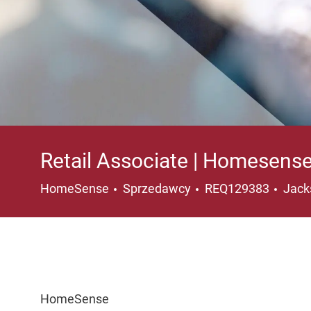
Retail Associate | Homese
Kategoria
Lokal
HomeSense
Sprzedawcy
REQ129383
Jack
HomeSense