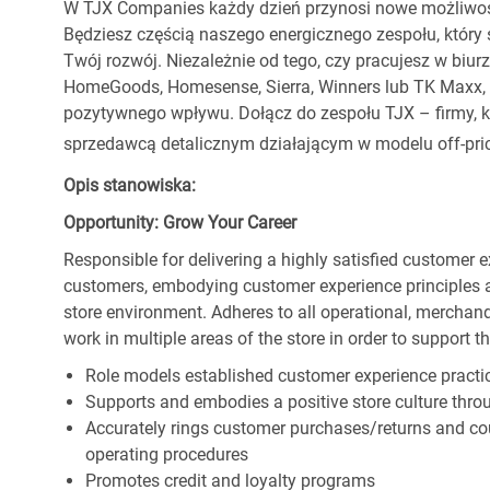
W TJX Companies każdy dzień przynosi nowe możliwoś
Będziesz częścią naszego energicznego zespołu, który 
Twój rozwój. Niezależnie od tego, czy pracujesz w biur
HomeGoods, Homesense, Sierra, Winners lub TK Maxx, p
pozytywnego wpływu. Dołącz do zespołu TJX – firmy, kt
sprzedawcą detalicznym działającym w modelu off-pric
Opis stanowiska:
Opportunity: Grow Your Career
Responsible for delivering a highly satisfied customer 
customers, embodying customer experience principles 
store environment. Adheres to all operational, merchand
work in multiple areas of the store in order to support t
Role models established customer experience practic
Supports and embodies a positive store culture throu
Accurately rings customer purchases/returns and co
operating procedures
Promotes credit and loyalty programs