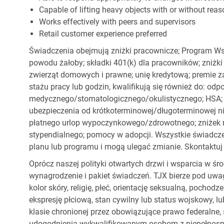
Capable of lifting heavy objects with or without r
Works effectively with peers and supervisors
Retail customer experience preferred
Świadczenia obejmują zniżki pracownicze; Program Ws
powodu żałoby; składki 401(k) dla pracowników; zniżki
zwierząt domowych i prawne; unię kredytową; premie z
stażu pracy lub godzin, kwalifikują się również do: od
medycznego/stomatologicznego/okulistycznego; HSA; o
ubezpieczenia od krótkoterminowej/długoterminowej nie
płatnego urlop wypoczynkowego/zdrowotnego; zniżek
stypendialnego; pomocy w adopcji. Wszystkie świadc
planu lub programu i mogą ulegać zmianie. Skontaktuj 
Oprócz naszej polityki otwartych drzwi i wsparcia w ś
wynagrodzenie i pakiet świadczeń. TJX bierze pod uwa
kolor skóry, religię, płeć, orientację seksualną, pocho
ekspresję płciową, stan cywilny lub status wojskowy, lu
klasie chronionej przez obowiązujące prawo federalne
udogodnienia wykwalifikowanym osobom z niepełnospr