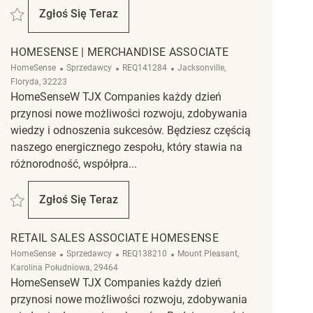
Zapisać Backroom Coordinator | Supervisor | Homesense HomeGoods REQ
Zgłoś Się Teraz
Backroom Coordinator | Supervisor | Homes
HOMESENSE | MERCHANDISE ASSOCIATE
Kategoria
ReqId
Lokalizacja
HomeSense
Sprzedawcy
REQ141284
Jacksonville,
Floryda, 32223
HomeSenseW TJX Companies każdy dzień
przynosi nowe możliwości rozwoju, zdobywania
wiedzy i odnoszenia sukcesów. Będziesz częścią
naszego energicznego zespołu, który stawia na
różnorodność, współpra...
Zapisać Homesense | Merchandise Associate REQ141284
Zgłoś Się Teraz
Homesense | Merchandise Associate
RETAIL SALES ASSOCIATE HOMESENSE
Kategoria
ReqId
Lokalizacja
HomeSense
Sprzedawcy
REQ138210
Mount Pleasant,
Karolina Południowa, 29464
HomeSenseW TJX Companies każdy dzień
przynosi nowe możliwości rozwoju, zdobywania