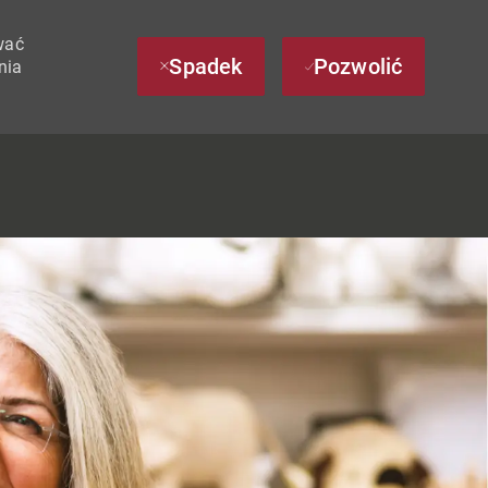
wać
Spadek
Pozwolić
nia