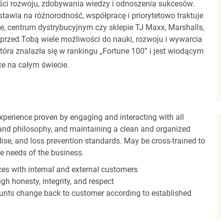
ci rozwoju, zdobywania wiedzy i odnoszenia sukcesów.
stawia na różnorodność, współpracę i priorytetowo traktuje
ze, centrum dystrybucyjnym czy sklepie TJ Maxx, Marshalls,
rzed Tobą wiele możliwości do nauki, rozwoju i wywarcia
óra znalazła się w rankingu „Fortune 100” i jest wiodącym
e na całym świecie.
experience proven by engaging and interacting with all
and philosophy, and maintaining a clean and organized
ise, and loss prevention standards. May be cross-trained to
he needs of the business.
es with internal and external customers
gh honesty, integrity, and respect
unts change back to customer according to established