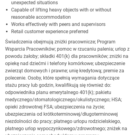
unexpected situations
Capable of lifting heavy objects with or without
reasonable accommodation
Works effectively with peers and supervisors
Retail customer experience preferred
Świadczenia obejmują zniżki pracownicze; Program
Wsparcia Pracowników; pomoc w rzucaniu palenia; urlop z
powodu żałoby; składki 401(k) dla pracowników; zniżki na
opiekę nad dziećmi i telefony komórkowe; ubezpieczenie
zwierząt domowych i prawne; unię kredytową; premie za
polecenie. Osoby, które spełnią wymagania dotyczące
stażu pracy lub godzin, kwalifikują się również do:
odpowiednika planu emerytalnego 401(k); pakietu
medycznego/stomatologicznego/okulistycznego; HSA;
opieki zdrowotnej FSA; ubezpieczenia na życie;
ubezpieczenia od krótkoterminowej/długoterminowej
niezdolności do pracy; płatnego urlopu rodzicielskiego,
płatnego urlop wypoczynkowego/zdrowotnego; zniżek na