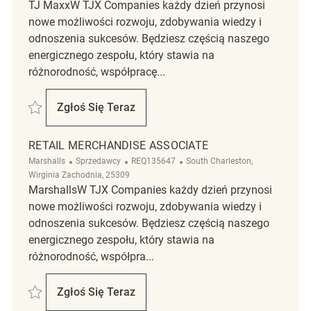
TJ MaxxW TJX Companies każdy dzień przynosi
nowe możliwości rozwoju, zdobywania wiedzy i
odnoszenia sukcesów. Będziesz częścią naszego
energicznego zespołu, który stawia na
różnorodność, współpracę...
Zapisać Retail Merchandise Associate REQ143042
Zgłoś Się Teraz
Retail Merchandise Associate
RETAIL MERCHANDISE ASSOCIATE
Kategoria
ReqId
Lokalizacja
Marshalls
Sprzedawcy
REQ135647
South Charleston,
Wirginia Zachodnia, 25309
MarshallsW TJX Companies każdy dzień przynosi
nowe możliwości rozwoju, zdobywania wiedzy i
odnoszenia sukcesów. Będziesz częścią naszego
energicznego zespołu, który stawia na
różnorodność, współpra...
Zapisać Retail Merchandise Associate REQ135647
Zgłoś Się Teraz
Retail Merchandise Associate