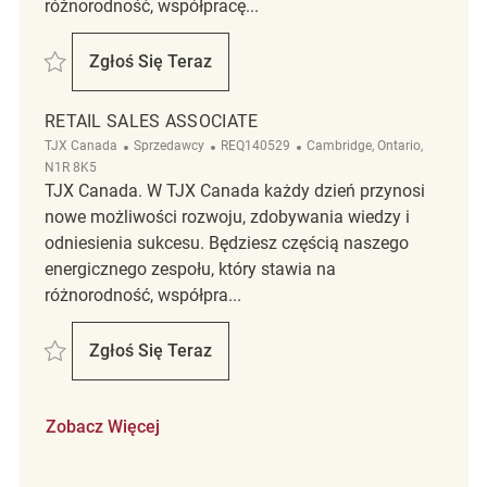
różnorodność, współpracę...
Zapisać Retail Merchandise Associate REQ137857
Zgłoś Się Teraz
Retail Merchandise Associate
RETAIL SALES ASSOCIATE
Kategoria
ReqId
Lokalizacja
TJX Canada
Sprzedawcy
REQ140529
Cambridge, Ontario,
N1R 8K5
TJX Canada. W TJX Canada każdy dzień przynosi
nowe możliwości rozwoju, zdobywania wiedzy i
odniesienia sukcesu. Będziesz częścią naszego
energicznego zespołu, który stawia na
różnorodność, współpra...
Zapisać Retail Sales Associate REQ140529
Zgłoś Się Teraz
Retail Sales Associate
Zobacz Więcej