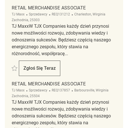
RETAIL MERCHANDISE ASSOCIATE
Kategoria
ReqId
Lokalizacja
TJ Maxx
Sprzedawcy
REQ131212
Charleston, Wirginia
Zachodnia, 25303
TJ MaxxW TJX Companies każdy dzień przynosi
nowe możliwości rozwoju, zdobywania wiedzy i
odnoszenia sukcesów. Będziesz częścią naszego
energicznego zespołu, który stawia na
różnorodność, współpracę...
Zapisać Retail Merchandise Associate REQ131212
Zgłoś Się Teraz
Retail Merchandise Associate
RETAIL MERCHANDISE ASSOCIATE
Kategoria
ReqId
Lokalizacja
TJ Maxx
Sprzedawcy
REQ137857
Barboursville, Wirginia
Zachodnia, 25504
TJ MaxxW TJX Companies każdy dzień przynosi
nowe możliwości rozwoju, zdobywania wiedzy i
odnoszenia sukcesów. Będziesz częścią naszego
energicznego zespołu, który stawia na