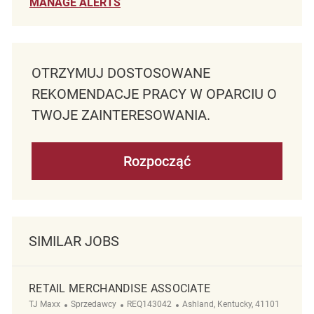
MANAGE ALERTS
OTRZYMUJ DOSTOSOWANE
REKOMENDACJE PRACY W OPARCIU O
TWOJE ZAINTERESOWANIA.
Rozpocząć
SIMILAR JOBS
RETAIL MERCHANDISE ASSOCIATE
Kategoria
ReqId
Lokalizacja
TJ Maxx
Sprzedawcy
REQ143042
Ashland, Kentucky, 41101