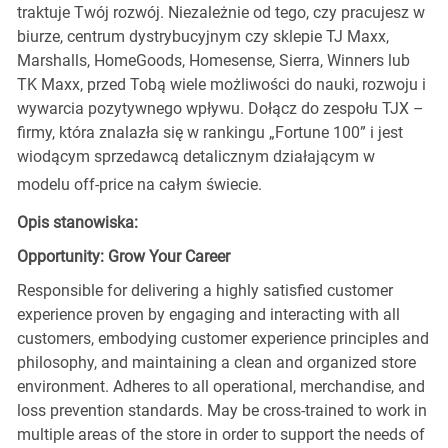
traktuje Twój rozwój. Niezależnie od tego, czy pracujesz w
biurze, centrum dystrybucyjnym czy sklepie TJ Maxx,
Marshalls, HomeGoods, Homesense, Sierra, Winners lub
TK Maxx, przed Tobą wiele możliwości do nauki, rozwoju i
wywarcia pozytywnego wpływu. Dołącz do zespołu TJX –
firmy, która znalazła się w rankingu „Fortune 100” i jest
wiodącym sprzedawcą detalicznym działającym w
modelu off-price na całym świecie.
Opis stanowiska:
Opportunity: Grow Your Career
Responsible for delivering a highly satisfied customer
experience proven by engaging and interacting with all
customers, embodying customer experience principles and
philosophy, and maintaining a clean and organized store
environment. Adheres to all operational, merchandise, and
loss prevention standards. May be cross-trained to work in
multiple areas of the store in order to support the needs of