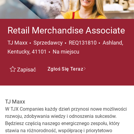
Retail Merchandise Associate
Kategoria
Lokalizacja
TJ Maxx
Sprzedawcy
REQ131810
Ashland,
Kentucky, 41101
Na miejscu
Zgłoś Się Teraz
Zapisać
TJ Maxx
W TJX Companies każdy dzień przynosi nowe możliwości
rozwoju, zdobywania wiedzy i odnoszenia sukcesów.
Będziesz częścią naszego energicznego zespołu, który
stawia na różnorodność, współpracę i priorytetowo