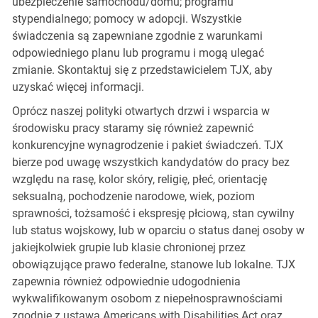
ubezpieczenie samochodu/domu; programu
stypendialnego; pomocy w adopcji. Wszystkie
świadczenia są zapewniane zgodnie z warunkami
odpowiedniego planu lub programu i mogą ulegać
zmianie. Skontaktuj się z przedstawicielem TJX, aby
uzyskać więcej informacji.
Oprócz naszej polityki otwartych drzwi i wsparcia w
środowisku pracy staramy się również zapewnić
konkurencyjne wynagrodzenie i pakiet świadczeń. TJX
bierze pod uwagę wszystkich kandydatów do pracy bez
względu na rasę, kolor skóry, religię, płeć, orientację
seksualną, pochodzenie narodowe, wiek, poziom
sprawności, tożsamość i ekspresję płciową, stan cywilny
lub status wojskowy, lub w oparciu o status danej osoby w
jakiejkolwiek grupie lub klasie chronionej przez
obowiązujące prawo federalne, stanowe lub lokalne. TJX
zapewnia również odpowiednie udogodnienia
wykwalifikowanym osobom z niepełnosprawnościami
zgodnie z ustawą Americans with Disabilities Act oraz