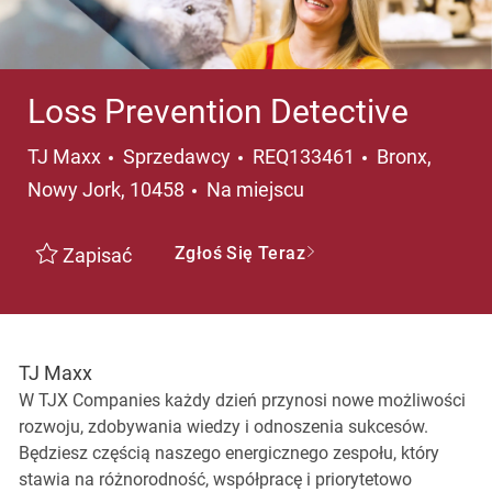
Loss Prevention Detective
Kategoria
Lokalizacja
TJ Maxx
Sprzedawcy
REQ133461
Bronx,
Nowy Jork, 10458
Na miejscu
Zgłoś Się Teraz
Zapisać
TJ Maxx
W TJX Companies każdy dzień przynosi nowe możliwości
rozwoju, zdobywania wiedzy i odnoszenia sukcesów.
Będziesz częścią naszego energicznego zespołu, który
stawia na różnorodność, współpracę i priorytetowo