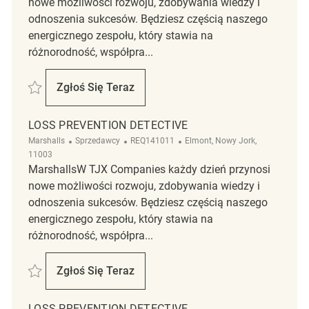
nowe możliwości rozwoju, zdobywania wiedzy i
odnoszenia sukcesów. Będziesz częścią naszego
energicznego zespołu, który stawia na
różnorodność, współpra...
Zapisać Loss Prevention Detective REQ133273
Zgłoś Się Teraz
Loss Prevention Detective
LOSS PREVENTION DETECTIVE
Kategoria
ReqId
Lokalizacja
Marshalls
Sprzedawcy
REQ141011
Elmont, Nowy Jork,
11003
MarshallsW TJX Companies każdy dzień przynosi
nowe możliwości rozwoju, zdobywania wiedzy i
odnoszenia sukcesów. Będziesz częścią naszego
energicznego zespołu, który stawia na
różnorodność, współpra...
Zapisać Loss Prevention Detective REQ141011
Zgłoś Się Teraz
Loss Prevention Detective
LOSS PREVENTION DETECTIVE