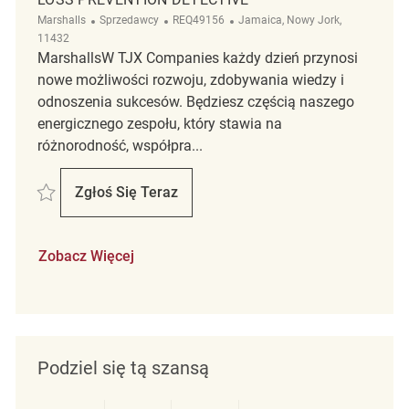
Kategoria
ReqId
Lokalizacja
Marshalls
Sprzedawcy
REQ49156
Jamaica, Nowy Jork,
11432
MarshallsW TJX Companies każdy dzień przynosi
nowe możliwości rozwoju, zdobywania wiedzy i
odnoszenia sukcesów. Będziesz częścią naszego
energicznego zespołu, który stawia na
różnorodność, współpra...
Zapisać Loss Prevention Detective REQ49156
Zgłoś Się Teraz
Loss Prevention Detective
Zobacz Więcej
Podziel się tą szansą