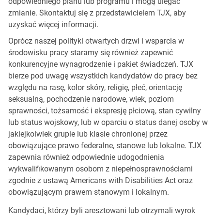
odpowiedniego planu lub programu i mogą ulegać
zmianie. Skontaktuj się z przedstawicielem TJX, aby
uzyskać więcej informacji.
Oprócz naszej polityki otwartych drzwi i wsparcia w
środowisku pracy staramy się również zapewnić
konkurencyjne wynagrodzenie i pakiet świadczeń. TJX
bierze pod uwagę wszystkich kandydatów do pracy bez
względu na rasę, kolor skóry, religię, płeć, orientację
seksualną, pochodzenie narodowe, wiek, poziom
sprawności, tożsamość i ekspresję płciową, stan cywilny
lub status wojskowy, lub w oparciu o status danej osoby w
jakiejkolwiek grupie lub klasie chronionej przez
obowiązujące prawo federalne, stanowe lub lokalne. TJX
zapewnia również odpowiednie udogodnienia
wykwalifikowanym osobom z niepełnosprawnościami
zgodnie z ustawą Americans with Disabilities Act oraz
obowiązującym prawem stanowym i lokalnym.
Kandydaci, którzy byli aresztowani lub otrzymali wyrok