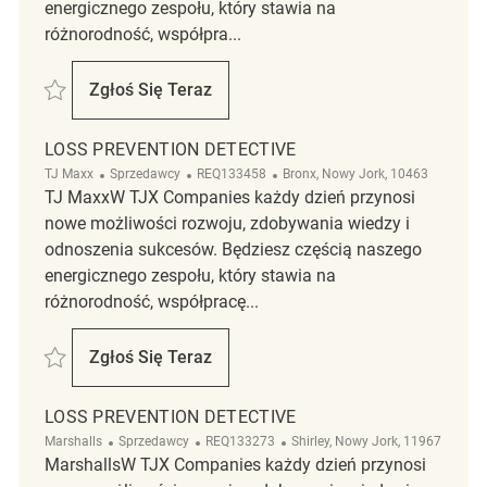
energicznego zespołu, który stawia na
różnorodność, współpra...
Zapisać Loss Prevention Detective R2322882
Zgłoś Się Teraz
Loss Prevention Detective
LOSS PREVENTION DETECTIVE
Kategoria
ReqId
Lokalizacja
TJ Maxx
Sprzedawcy
REQ133458
Bronx, Nowy Jork, 10463
TJ MaxxW TJX Companies każdy dzień przynosi
nowe możliwości rozwoju, zdobywania wiedzy i
odnoszenia sukcesów. Będziesz częścią naszego
energicznego zespołu, który stawia na
różnorodność, współpracę...
Zapisać Loss Prevention Detective REQ133458
Zgłoś Się Teraz
Loss Prevention Detective
LOSS PREVENTION DETECTIVE
Kategoria
ReqId
Lokalizacja
Marshalls
Sprzedawcy
REQ133273
Shirley, Nowy Jork, 11967
MarshallsW TJX Companies każdy dzień przynosi