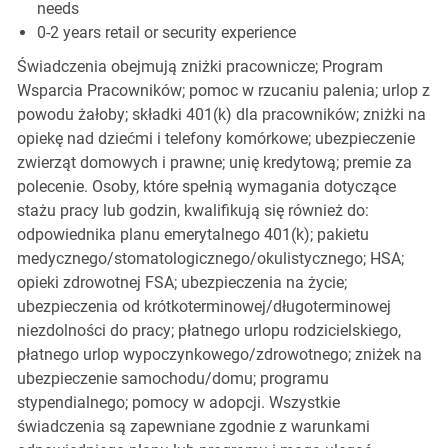
needs
0-2 years retail or security experience
Świadczenia obejmują zniżki pracownicze; Program
Wsparcia Pracowników; pomoc w rzucaniu palenia; urlop z
powodu żałoby; składki 401(k) dla pracowników; zniżki na
opiekę nad dziećmi i telefony komórkowe; ubezpieczenie
zwierząt domowych i prawne; unię kredytową; premie za
polecenie. Osoby, które spełnią wymagania dotyczące
stażu pracy lub godzin, kwalifikują się również do:
odpowiednika planu emerytalnego 401(k); pakietu
medycznego/stomatologicznego/okulistycznego; HSA;
opieki zdrowotnej FSA; ubezpieczenia na życie;
ubezpieczenia od krótkoterminowej/długoterminowej
niezdolności do pracy; płatnego urlopu rodzicielskiego,
płatnego urlop wypoczynkowego/zdrowotnego; zniżek na
ubezpieczenie samochodu/domu; programu
stypendialnego; pomocy w adopcji. Wszystkie
świadczenia są zapewniane zgodnie z warunkami