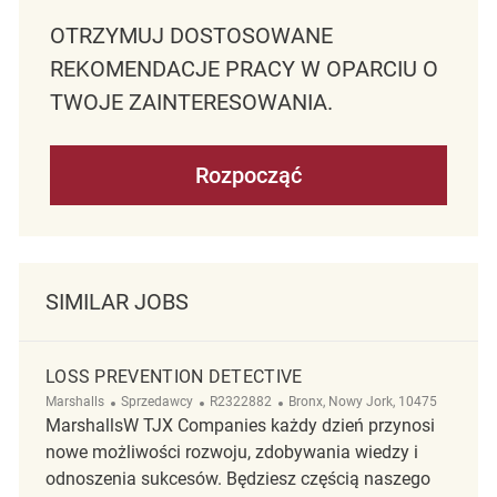
OTRZYMUJ DOSTOSOWANE
REKOMENDACJE PRACY W OPARCIU O
TWOJE ZAINTERESOWANIA.
Rozpocząć
SIMILAR JOBS
LOSS PREVENTION DETECTIVE
Kategoria
ReqId
Lokalizacja
Marshalls
Sprzedawcy
R2322882
Bronx, Nowy Jork, 10475
MarshallsW TJX Companies każdy dzień przynosi
nowe możliwości rozwoju, zdobywania wiedzy i
odnoszenia sukcesów. Będziesz częścią naszego