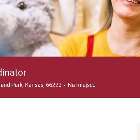
inator
lizacja
land Park, Kansas, 66223
Na miejscu