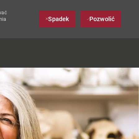
wać
Spadek
Pozwolić
nia