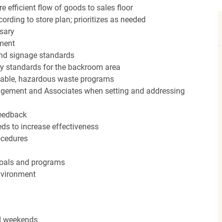
efficient flow of goods to sales floor
ording to store plan; prioritizes as needed
sary
hment
nd signage standards
ery standards for the backroom area
icable, hazardous waste programs
agement and Associates when setting and addressing
feedback
ds to increase effectiveness
rocedures
 goals and programs
nvironment
nd weekends