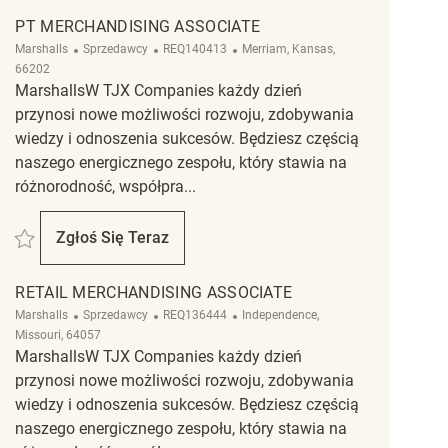
PT MERCHANDISING ASSOCIATE
Kategoria
ReqId
Lokalizacja
Marshalls
Sprzedawcy
REQ140413
Merriam, Kansas,
66202
MarshallsW TJX Companies każdy dzień
przynosi nowe możliwości rozwoju, zdobywania
wiedzy i odnoszenia sukcesów. Będziesz częścią
naszego energicznego zespołu, który stawia na
różnorodność, współpra...
Zapisać PT Merchandising Associate REQ140413
Zgłoś Się Teraz
PT Merchandising Associate
RETAIL MERCHANDISING ASSOCIATE
Kategoria
ReqId
Lokalizacja
Marshalls
Sprzedawcy
REQ136444
Independence,
Missouri, 64057
MarshallsW TJX Companies każdy dzień
przynosi nowe możliwości rozwoju, zdobywania
wiedzy i odnoszenia sukcesów. Będziesz częścią
naszego energicznego zespołu, który stawia na