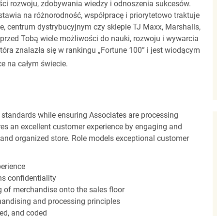
ci rozwoju, zdobywania wiedzy i odnoszenia sukcesów.
stawia na różnorodność, współpracę i priorytetowo traktuje
ze, centrum dystrybucyjnym czy sklepie TJ Maxx, Marshalls,
rzed Tobą wiele możliwości do nauki, rozwoju i wywarcia
óra znalazła się w rankingu „Fortune 100” i jest wiodącym
e na całym świecie.
 standards while ensuring Associates are processing
sures an excellent customer experience by engaging and
n and organized store. Role models exceptional customer
perience
s confidentiality
ng of merchandise onto the sales floor
andising and processing principles
red, and coded