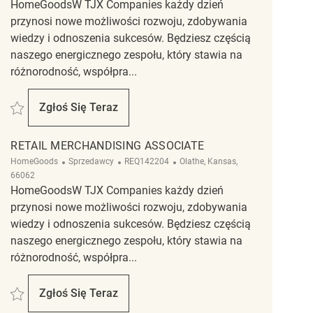
HomeGoodsW TJX Companies każdy dzień
przynosi nowe możliwości rozwoju, zdobywania
wiedzy i odnoszenia sukcesów. Będziesz częścią
naszego energicznego zespołu, który stawia na
różnorodność, współpra...
Zapisać Retail Merchandising Supervisor REQ142209
Zgłoś Się Teraz
Retail Merchandising Supervisor
RETAIL MERCHANDISING ASSOCIATE
Kategoria
ReqId
Lokalizacja
HomeGoods
Sprzedawcy
REQ142204
Olathe, Kansas,
66062
HomeGoodsW TJX Companies każdy dzień
przynosi nowe możliwości rozwoju, zdobywania
wiedzy i odnoszenia sukcesów. Będziesz częścią
naszego energicznego zespołu, który stawia na
różnorodność, współpra...
Zapisać Retail Merchandising Associate REQ142204
Zgłoś Się Teraz
Retail Merchandising Associate