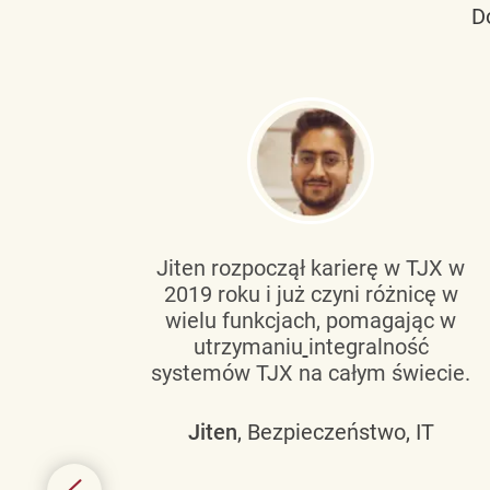
D
tującą
Jiten rozpoczął karierę w TJX w
2019 roku i już czyni różnicę w
wanie
wielu funkcjach, pomagając w
go
utrzymaniu
integralność
h
systemów TJX na całym świecie.
owym
Jiten
, Bezpieczeństwo, IT
 mogą
szych