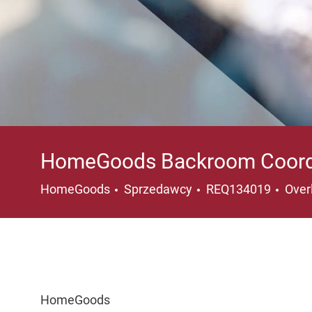
HomeGoods Backroom Coord
Kategoria
Loka
HomeGoods
Sprzedawcy
REQ134019
Over
HomeGoods