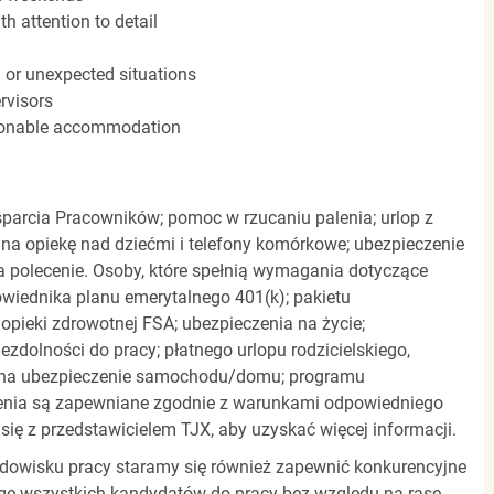
h attention to detail
n or unexpected situations
rvisors
easonable accommodation
parcia Pracowników; pomoc w rzucaniu palenia; urlop z
 na opiekę nad dziećmi i telefony komórkowe; ubezpieczenie
a polecenie. Osoby, które spełnią wymagania dotyczące
powiednika planu emerytalnego 401(k); pakietu
pieki zdrowotnej FSA; ubezpieczenia na życie;
zdolności do pracy; płatnego urlopu rodzicielskiego,
 na ubezpieczenie samochodu/domu; programu
zenia są zapewniane zgodnie z warunkami odpowiedniego
się z przedstawicielem TJX, aby uzyskać więcej informacji.
rodowisku pracy staramy się również zapewnić konkurencyjne
gę wszystkich kandydatów do pracy bez względu na rasę,