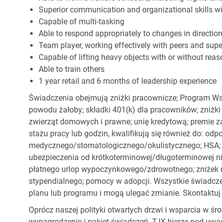
Superior communication and organizational skills wit
Capable of multi-tasking
Able to respond appropriately to changes in directio
Team player, working effectively with peers and supe
Capable of lifting heavy objects with or without r
Able to train others
1 year retail and 6 months of leadership experience
Świadczenia obejmują zniżki pracownicze; Program Ws
powodu żałoby; składki 401(k) dla pracowników; zniżki
zwierząt domowych i prawne; unię kredytową; premie z
stażu pracy lub godzin, kwalifikują się również do: od
medycznego/stomatologicznego/okulistycznego; HSA; o
ubezpieczenia od krótkoterminowej/długoterminowej nie
płatnego urlop wypoczynkowego/zdrowotnego; zniżek
stypendialnego; pomocy w adopcji. Wszystkie świadc
planu lub programu i mogą ulegać zmianie. Skontaktuj 
Oprócz naszej polityki otwartych drzwi i wsparcia w ś
wynagrodzenie i pakiet świadczeń. TJX bierze pod uwa