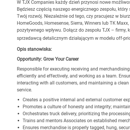
W TJX Companies każdy dzień przynosi nowe możliwoś
Będziesz częścią naszego energicznego zespołu, który 
Twój rozwój. Niezależnie od tego, czy pracujesz w biur
HomeGoods, Homesense, Sierra, Winners lub TK Maxx, p
pozytywnego wpływu. Dołącz do zespołu TJX – firmy, kt
sprzedawcą detalicznym działającym w modelu off-pric
Opis stanowiska:
Opportunity: Grow Your Career
Responsible for executing receiving and merchandising
efficiently and effectively, and working as a team. En
interacting with all customers, and maintaining a clea
service.
Creates a positive internal and external customer ex
Promotes a culture of honesty and integrity; maintain
Orchestrates truck delivery, prioritizing the processi
Trains and mentors Associates on established merch
Ensures merchandise is properly tagged, hung, secu