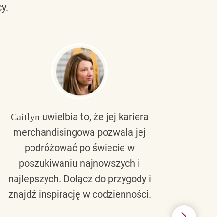
y.
uwielbia to, że jej kariera
Caitlyn
Bra
merchandisingowa pozwala jej
lu
podróżować po świecie w
ku
poszukiwaniu najnowszych i
zaw
najlepszych. Dołącz do przygody i
nie 
znajdź inspirację w codzienności.
l
świ