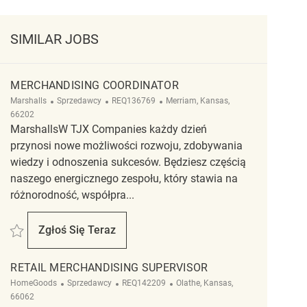
SIMILAR JOBS
MERCHANDISING COORDINATOR
Kategoria
ReqId
Lokalizacja
Marshalls
Sprzedawcy
REQ136769
Merriam, Kansas,
66202
MarshallsW TJX Companies każdy dzień
przynosi nowe możliwości rozwoju, zdobywania
wiedzy i odnoszenia sukcesów. Będziesz częścią
naszego energicznego zespołu, który stawia na
różnorodność, współpra...
Zapisać Merchandising Coordinator REQ136769
Zgłoś Się Teraz
Merchandising Coordinator
RETAIL MERCHANDISING SUPERVISOR
Kategoria
ReqId
Lokalizacja
HomeGoods
Sprzedawcy
REQ142209
Olathe, Kansas,
66062