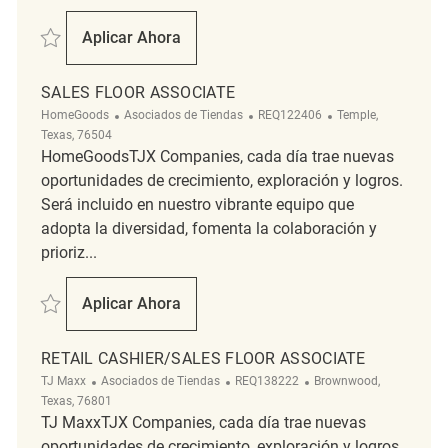
Salvar Part Time Sales Floor Associate REQ132550
Aplicar Ahora
Part Time Sales Floor Associate
SALES FLOOR ASSOCIATE
Categoría
ReqId
Ubicación
HomeGoods
Asociados de Tiendas
REQ122406
Temple,
Texas, 76504
HomeGoodsTJX Companies, cada día trae nuevas
oportunidades de crecimiento, exploración y logros.
Será incluido en nuestro vibrante equipo que
adopta la diversidad, fomenta la colaboración y
prioriz...
Salvar Sales Floor Associate REQ122406
Aplicar Ahora
Sales Floor Associate
RETAIL CASHIER/SALES FLOOR ASSOCIATE
Categoría
ReqId
Ubicación
TJ Maxx
Asociados de Tiendas
REQ138222
Brownwood,
Texas, 76801
TJ MaxxTJX Companies, cada día trae nuevas
oportunidades de crecimiento, exploración y logros.