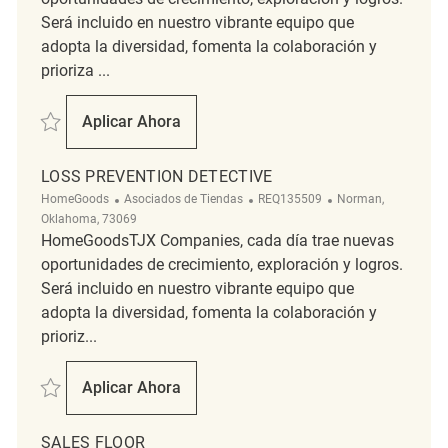
Será incluido en nuestro vibrante equipo que
adopta la diversidad, fomenta la colaboración y
prioriza ...
Salvar Retail Cashier/Sales Floor Associate REQ138222
Aplicar Ahora
Retail Cashier/Sales Floor Associate
LOSS PREVENTION DETECTIVE
Categoría
ReqId
Ubicación
HomeGoods
Asociados de Tiendas
REQ135509
Norman,
Oklahoma, 73069
HomeGoodsTJX Companies, cada día trae nuevas
oportunidades de crecimiento, exploración y logros.
Será incluido en nuestro vibrante equipo que
adopta la diversidad, fomenta la colaboración y
prioriz...
Salvar Loss Prevention Detective REQ135509
Aplicar Ahora
Loss Prevention Detective
SALES FLOOR