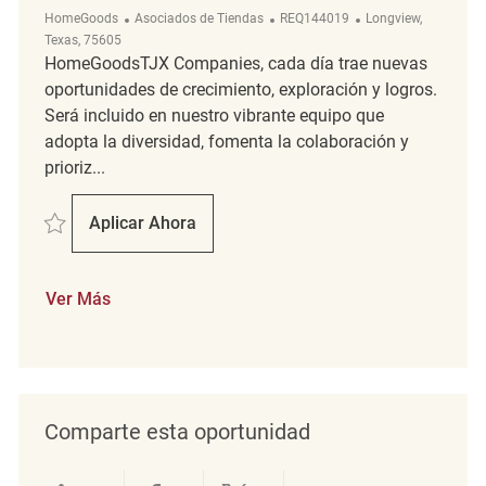
Categoría
ReqId
Ubicación
HomeGoods
Asociados de Tiendas
REQ144019
Longview,
Texas, 75605
HomeGoodsTJX Companies, cada día trae nuevas
oportunidades de crecimiento, exploración y logros.
Será incluido en nuestro vibrante equipo que
adopta la diversidad, fomenta la colaboración y
prioriz...
Salvar Sales floor REQ144019
Aplicar Ahora
Sales Floor
Ver Más
Comparte esta oportunidad