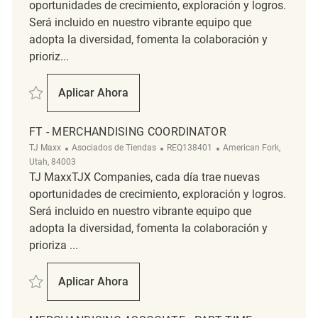
oportunidades de crecimiento, exploración y logros.
Será incluido en nuestro vibrante equipo que
adopta la diversidad, fomenta la colaboración y
prioriz...
Salvar Merchandising Coordinator Full Time REQ131999
Aplicar Ahora
Merchandising Coordinator Full Time
FT - MERCHANDISING COORDINATOR
Categoría
ReqId
Ubicación
TJ Maxx
Asociados de Tiendas
REQ138401
American Fork,
Utah, 84003
TJ MaxxTJX Companies, cada día trae nuevas
oportunidades de crecimiento, exploración y logros.
Será incluido en nuestro vibrante equipo que
adopta la diversidad, fomenta la colaboración y
prioriza ...
Salvar FT - Merchandising Coordinator REQ138401
Aplicar Ahora
FT - Merchandising Coordinator