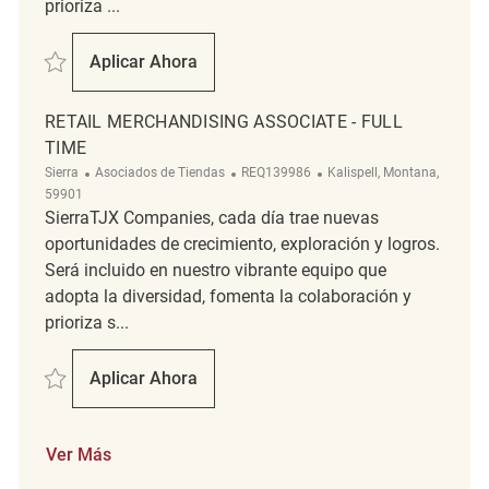
prioriza ...
Salvar Retail Merchandising Associate - Overnights REQ139408
Aplicar Ahora
Retail Merchandising Associate - Overnights
RETAIL MERCHANDISING ASSOCIATE - FULL
TIME
Categoría
ReqId
Ubicación
Sierra
Asociados de Tiendas
REQ139986
Kalispell, Montana,
59901
SierraTJX Companies, cada día trae nuevas
oportunidades de crecimiento, exploración y logros.
Será incluido en nuestro vibrante equipo que
adopta la diversidad, fomenta la colaboración y
prioriza s...
Salvar Retail Merchandising Associate - Full Time REQ139986
Aplicar Ahora
Retail Merchandising Associate - Full Time
Ver Más