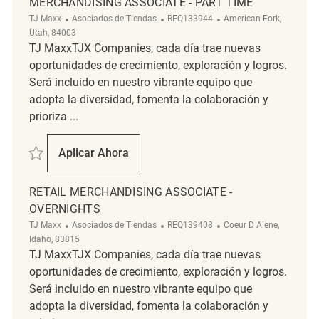
MERCHANDISING ASSOCIATE - PART TIME
Categoría
ReqId
Ubicación
TJ Maxx
Asociados de Tiendas
REQ133944
American Fork,
Utah, 84003
TJ MaxxTJX Companies, cada día trae nuevas
oportunidades de crecimiento, exploración y logros.
Será incluido en nuestro vibrante equipo que
adopta la diversidad, fomenta la colaboración y
prioriza ...
Salvar Merchandising Associate - Part Time REQ133944
Aplicar Ahora
Merchandising Associate - Part Time
RETAIL MERCHANDISING ASSOCIATE -
OVERNIGHTS
Categoría
ReqId
Ubicación
TJ Maxx
Asociados de Tiendas
REQ139408
Coeur D Alene,
Idaho, 83815
TJ MaxxTJX Companies, cada día trae nuevas
oportunidades de crecimiento, exploración y logros.
Será incluido en nuestro vibrante equipo que
adopta la diversidad, fomenta la colaboración y