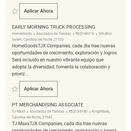
Salvar Early Morning Truck Associate REQ130234
Aplicar Ahora
Early Morning Truck Associate
EARLY MORNING TRUCK PROCESSING
Categoría
ReqId
Ubicación
HomeGoods
Asociados de Tiendas
REQ140216
Winston-
Salem, Carolina del Norte, 27103
HomeGoodsTJX Companies, cada día trae nuevas
oportunidades de crecimiento, exploración y logros.
Será incluido en nuestro vibrante equipo que
adopta la diversidad, fomenta la colaboración y
prioriz...
Salvar Early Morning Truck Processing REQ140216
Aplicar Ahora
Early Morning Truck Processing
PT MERCHANDISING ASSOCIATE
Categoría
ReqId
Ubicación
TJ Maxx
Asociados de Tiendas
REQ134180
Knightdale,
Carolina del Norte, 27545
TJ MaxxTJX Companies, cada día trae nuevas
oportunidades de crecimiento, exploración y logros.