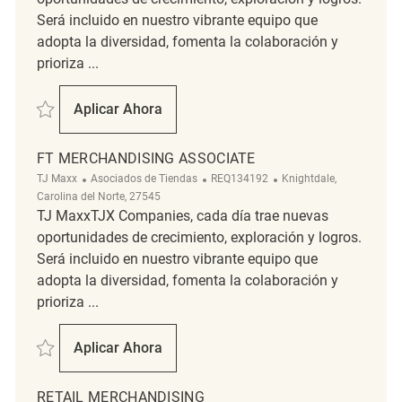
Será incluido en nuestro vibrante equipo que
adopta la diversidad, fomenta la colaboración y
prioriza ...
Salvar PT Merchandising Associate REQ134180
Aplicar Ahora
PT Merchandising Associate
FT MERCHANDISING ASSOCIATE
Categoría
ReqId
Ubicación
TJ Maxx
Asociados de Tiendas
REQ134192
Knightdale,
Carolina del Norte, 27545
TJ MaxxTJX Companies, cada día trae nuevas
oportunidades de crecimiento, exploración y logros.
Será incluido en nuestro vibrante equipo que
adopta la diversidad, fomenta la colaboración y
prioriza ...
Salvar FT Merchandising Associate REQ134192
Aplicar Ahora
FT Merchandising Associate
RETAIL MERCHANDISING