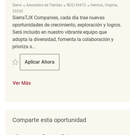
Categoría
ReqId
Ubicación
Sierra
Asociados de Tiendas
REQ139472
Henrico, Virginia,
23233
SierraTJX Companies, cada día trae nuevas
oportunidades de crecimiento, exploración y logros.
Será incluido en nuestro vibrante equipo que
adopta la diversidad, fomenta la colaboración y
prioriza s...
Salvar Retail Merchandising REQ139472
Aplicar Ahora
Retail Merchandising
Ver Más
Comparte esta oportunidad