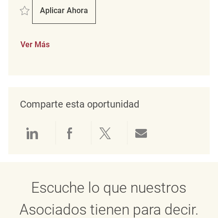
Salvar Key Carrier REQ122944
Aplicar Ahora
Key Carrier
Ver Más
Comparte esta oportunidad
Compartir a través de LinkedIn
Compartir a través de Face
Compartir a través de 
Compartir por 
Escuche lo que nuestros
Asociados tienen para decir.