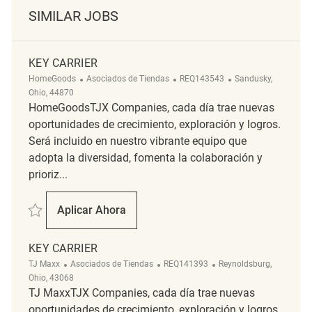
SIMILAR JOBS
KEY CARRIER
Categoría
ReqId
Ubicación
HomeGoods
Asociados de Tiendas
REQ143543
Sandusky,
Ohio, 44870
HomeGoodsTJX Companies, cada día trae nuevas
oportunidades de crecimiento, exploración y logros.
Será incluido en nuestro vibrante equipo que
adopta la diversidad, fomenta la colaboración y
prioriz...
Salvar Key Carrier REQ143543
Aplicar Ahora
Key Carrier
KEY CARRIER
Categoría
ReqId
Ubicación
TJ Maxx
Asociados de Tiendas
REQ141393
Reynoldsburg,
Ohio, 43068
TJ MaxxTJX Companies, cada día trae nuevas
oportunidades de crecimiento, exploración y logros.