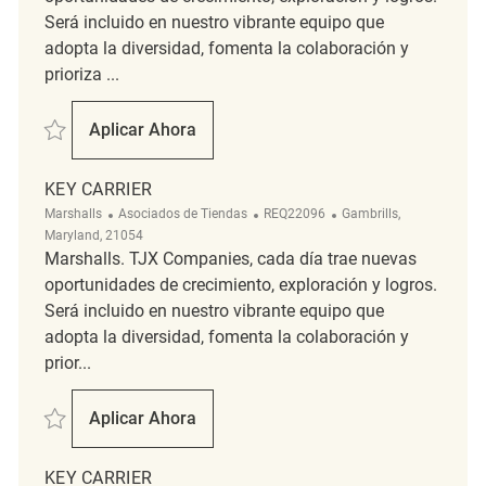
Será incluido en nuestro vibrante equipo que
adopta la diversidad, fomenta la colaboración y
prioriza ...
Salvar Key Carrier REQ141393
Aplicar Ahora
Key Carrier
KEY CARRIER
Categoría
ReqId
Ubicación
Marshalls
Asociados de Tiendas
REQ22096
Gambrills,
Maryland, 21054
Marshalls. TJX Companies, cada día trae nuevas
oportunidades de crecimiento, exploración y logros.
Será incluido en nuestro vibrante equipo que
adopta la diversidad, fomenta la colaboración y
prior...
Salvar Key Carrier REQ22096
Aplicar Ahora
Key Carrier
KEY CARRIER