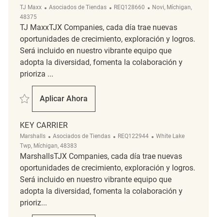
Categoría
ReqId
Ubicación
TJ Maxx
Asociados de Tiendas
REQ128660
Novi, Míchigan,
48375
TJ MaxxTJX Companies, cada día trae nuevas
oportunidades de crecimiento, exploración y logros.
Será incluido en nuestro vibrante equipo que
adopta la diversidad, fomenta la colaboración y
prioriza ...
Salvar Key Carrier REQ128660
Aplicar Ahora
Key Carrier
KEY CARRIER
Categoría
ReqId
Ubicación
Marshalls
Asociados de Tiendas
REQ122944
White Lake
Twp, Míchigan, 48383
MarshallsTJX Companies, cada día trae nuevas
oportunidades de crecimiento, exploración y logros.
Será incluido en nuestro vibrante equipo que
adopta la diversidad, fomenta la colaboración y
prioriz...