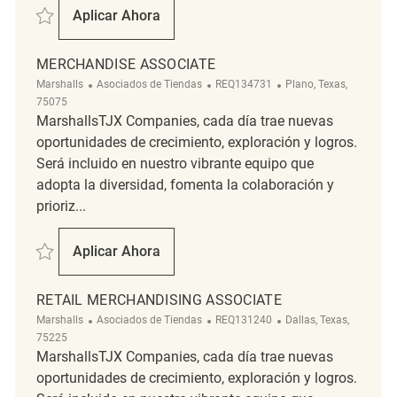
Salvar Merchandise Associate REQ139101
Aplicar Ahora
Merchandise Associate
MERCHANDISE ASSOCIATE
Categoría
ReqId
Ubicación
Marshalls
Asociados de Tiendas
REQ134731
Plano, Texas,
75075
MarshallsTJX Companies, cada día trae nuevas
oportunidades de crecimiento, exploración y logros.
Será incluido en nuestro vibrante equipo que
adopta la diversidad, fomenta la colaboración y
prioriz...
Salvar Merchandise Associate REQ134731
Aplicar Ahora
Merchandise Associate
RETAIL MERCHANDISING ASSOCIATE
Categoría
ReqId
Ubicación
Marshalls
Asociados de Tiendas
REQ131240
Dallas, Texas,
75225
MarshallsTJX Companies, cada día trae nuevas
oportunidades de crecimiento, exploración y logros.