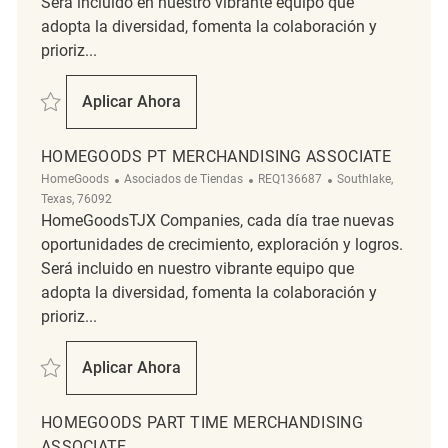
Será incluido en nuestro vibrante equipo que
adopta la diversidad, fomenta la colaboración y
prioriz...
Salvar Retail Merchandising Associate REQ131240
Aplicar Ahora
Retail Merchandising Associate
HOMEGOODS PT MERCHANDISING ASSOCIATE
Categoría
ReqId
Ubicación
HomeGoods
Asociados de Tiendas
REQ136687
Southlake,
Texas, 76092
HomeGoodsTJX Companies, cada día trae nuevas
oportunidades de crecimiento, exploración y logros.
Será incluido en nuestro vibrante equipo que
adopta la diversidad, fomenta la colaboración y
prioriz...
Salvar HomeGoods PT Merchandising Associate REQ136687
Aplicar Ahora
HomeGoods PT Merchandising Associate
HOMEGOODS PART TIME MERCHANDISING
ASSOCIATE