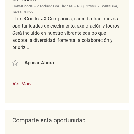
Categoría
ReqId
Ubicación
HomeGoods
Asociados de Tiendas
REQ142998
Southlake,
Texas, 76092
HomeGoodsTJX Companies, cada día trae nuevas
oportunidades de crecimiento, exploración y logros.
Será incluido en nuestro vibrante equipo que
adopta la diversidad, fomenta la colaboración y
prioriz...
Salvar HomeGoods Part Time Merchandising Associate REQ142998
Aplicar Ahora
HomeGoods Part Time Merchandising Assoc
Ver Más
Comparte esta oportunidad