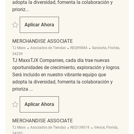
adopta la diversidad, fomenta la colaboración y
prioriz...
Salvar Merchandise Associate - Homesense UTC REQ76943
Aplicar Ahora
Merchandise Associate - Homesense UTC
MERCHANDISE ASSOCIATE
Categoría
ReqId
Ubicación
TJ Maxx
Asociados de Tiendas
REQ99884
Sarasota, Florida,
34239
TJ MaxxTJX Companies, cada día trae nuevas
oportunidades de crecimiento, exploración y logros.
Será incluido en nuestro vibrante equipo que
adopta la diversidad, fomenta la colaboración y
prioriza ...
Salvar Merchandise Associate REQ99884
Aplicar Ahora
Merchandise Associate
MERCHANDISE ASSOCIATE
Categoría
ReqId
Ubicación
TJ Maxx
Asociados de Tiendas
REQ139019
Venice, Florida,
34292