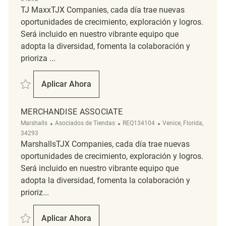
TJ MaxxTJX Companies, cada día trae nuevas
oportunidades de crecimiento, exploración y logros.
Será incluido en nuestro vibrante equipo que
adopta la diversidad, fomenta la colaboración y
prioriza ...
Salvar Merchandise Associate REQ139019
Aplicar Ahora
Merchandise Associate
MERCHANDISE ASSOCIATE
Categoría
ReqId
Ubicación
Marshalls
Asociados de Tiendas
REQ134104
Venice, Florida,
34293
MarshallsTJX Companies, cada día trae nuevas
oportunidades de crecimiento, exploración y logros.
Será incluido en nuestro vibrante equipo que
adopta la diversidad, fomenta la colaboración y
prioriz...
Salvar Merchandise Associate REQ134104
Aplicar Ahora
Merchandise Associate