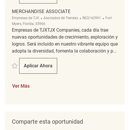
MERCHANDISE ASSOCIATE
Categoría
ReqId
Ubicación
Empresas de TJX
Asociados de Tiendas
REQ142991
Fort
Myers, Florida, 33966
Empresas de TJXTJX Companies, cada día trae
nuevas oportunidades de crecimiento, exploración y
logros. Será incluido en nuestro vibrante equipo que
adopta la diversidad, fomenta la colaboración y p...
Salvar Merchandise Associate REQ142991
Aplicar Ahora
Merchandise Associate
Ver Más
Comparte esta oportunidad