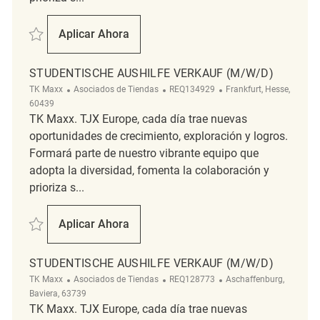
Salvar Studentische Aushilfe Verkauf (m/w/d) REQ132949
Aplicar Ahora
Studentische Aushilfe Verkauf (m/w/d)
STUDENTISCHE AUSHILFE VERKAUF (M/W/D)
Categoría
ReqId
Ubicación
TK Maxx
Asociados de Tiendas
REQ134929
Frankfurt, Hesse,
60439
TK Maxx. TJX Europe, cada día trae nuevas
oportunidades de crecimiento, exploración y logros.
Formará parte de nuestro vibrante equipo que
adopta la diversidad, fomenta la colaboración y
prioriza s...
Salvar Studentische Aushilfe Verkauf (m/w/d) REQ134929
Aplicar Ahora
Studentische Aushilfe Verkauf (m/w/d)
STUDENTISCHE AUSHILFE VERKAUF (M/W/D)
Categoría
ReqId
Ubicación
TK Maxx
Asociados de Tiendas
REQ128773
Aschaffenburg,
Baviera, 63739
TK Maxx. TJX Europe, cada día trae nuevas