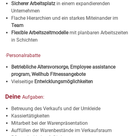
Sicherer Arbeitsplatz
in einem expandierenden
Unternehmen
Flache Hierarchien und ein starkes Miteinander im
Team
Flexible Arbeitszeitmodelle
mit planbaren Arbeitszeiten
in
Schichten
·
Personalrabatte
Betriebliche Altersvorsorge, Employee assistance
program, Wellhub
Fitnessangebote
Vielseitige
Entwicklungsmöglichkeiten
Deine
Aufgaben:
Betreuung des Verkaufs und der
Umkleide
Kassiertätigkeiten
Mitarbeit bei der
Warenpräsentation
Auffüllen der Warenbestände im
Verkaufsraum