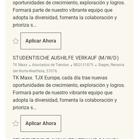
oportunidades de crecimiento, exploración y logros.
Formará parte de nuestro vibrante equipo que
adopta la diversidad, fomenta la colaboración y
prioriza s...
Salvar Studentische Aushilfe Verkauf (m/w/d) REQ128773
Aplicar Ahora
Studentische Aushilfe Verkauf (m/w/d)
STUDENTISCHE AUSHILFE VERKAUF (M/W/D)
Categoría
ReqId
Ubicación
TK Maxx
Asociados de Tiendas
REQ131875
Siegen, Renania
del Norte-Westfalia, 57076
TK Maxx. TJX Europe, cada día trae nuevas
oportunidades de crecimiento, exploración y logros.
Formará parte de nuestro vibrante equipo que
adopta la diversidad, fomenta la colaboración y
prioriza s...
Salvar Studentische Aushilfe Verkauf (m/w/d) REQ131875
Aplicar Ahora
Studentische Aushilfe Verkauf (m/w/d)