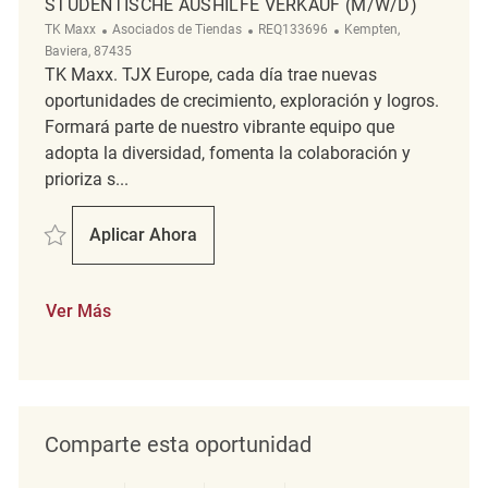
STUDENTISCHE AUSHILFE VERKAUF (M/W/D)
Categoría
ReqId
Ubicación
TK Maxx
Asociados de Tiendas
REQ133696
Kempten,
Baviera, 87435
TK Maxx. TJX Europe, cada día trae nuevas
oportunidades de crecimiento, exploración y logros.
Formará parte de nuestro vibrante equipo que
adopta la diversidad, fomenta la colaboración y
prioriza s...
Salvar Studentische Aushilfe Verkauf (m/w/d) REQ133696
Aplicar Ahora
Studentische Aushilfe Verkauf (m/w/d)
Ver Más
Comparte esta oportunidad