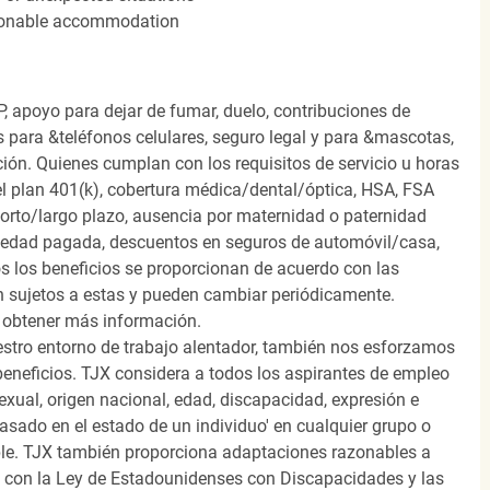
easonable accommodation
, apoyo para dejar de fumar, duelo, contribuciones de
s para &teléfonos celulares, seguro legal y para &mascotas,
ión. Quienes cumplan con los requisitos de servicio u horas
el plan 401(k), cobertura médica/dental/óptica, HSA, FSA
orto/largo plazo, ausencia por maternidad o paternidad
medad pagada, descuentos en seguros de automóvil/casa,
s los beneficios se proporcionan de acuerdo con las
n sujetos a estas y pueden cambiar periódicamente.
 obtener más información.
stro entorno de trabajo alentador, también nos esforzamos
beneficios. TJX considera a todos los aspirantes de empleo
 sexual, origen nacional, edad, discapacidad, expresión e
 basado en el estado de un individuo' en cualquier grupo o
icable. TJX también proporciona adaptaciones razonables a
o con la Ley de Estadounidenses con Discapacidades y las