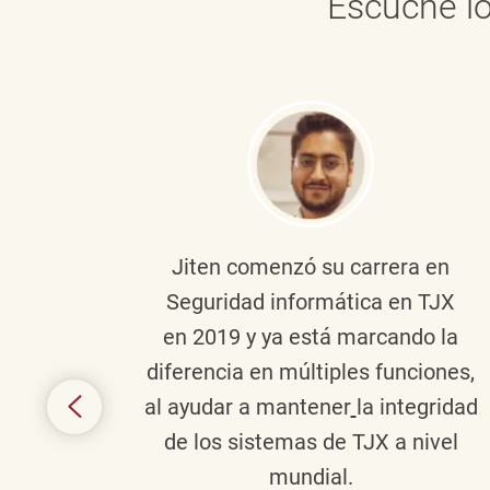
Escuche lo
onante
Jiten
comenzó su carrera en
en
Seguridad informática en TJX
ivo en
en 2019 y ya está marcando la
la
diferencia en múltiples funciones,
 con
al ayudar a mantener
la integridad
tes
de los sistemas de TJX a nivel
te en
mundial.