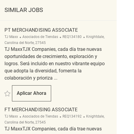
SIMILAR JOBS
PT MERCHANDISING ASSOCIATE
Categoría
ReqId
Ubicación
TJ Maxx
Asociados de Tiendas
REQ134180
Knightdale,
Carolina del Norte, 27545
TJ MaxxTJX Companies, cada día trae nuevas
oportunidades de crecimiento, exploración y
logros. Será incluido en nuestro vibrante equipo
que adopta la diversidad, fomenta la
colaboración y prioriza ...
Salvar PT Merchandising Associate REQ134180
Aplicar Ahora
PT Merchandising Associate
FT MERCHANDISING ASSOCIATE
Categoría
ReqId
Ubicación
TJ Maxx
Asociados de Tiendas
REQ134192
Knightdale,
Carolina del Norte, 27545
TJ MaxxTJX Companies, cada día trae nuevas