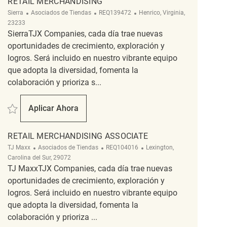
RETAIL MERCHANDISING
Categoría
ReqId
Ubicación
Sierra
Asociados de Tiendas
REQ139472
Henrico, Virginia,
23233
SierraTJX Companies, cada día trae nuevas
oportunidades de crecimiento, exploración y
logros. Será incluido en nuestro vibrante equipo
que adopta la diversidad, fomenta la
colaboración y prioriza s...
Salvar Retail Merchandising REQ139472
Aplicar Ahora
Retail Merchandising
RETAIL MERCHANDISING ASSOCIATE
Categoría
ReqId
Ubicación
TJ Maxx
Asociados de Tiendas
REQ104016
Lexington,
Carolina del Sur, 29072
TJ MaxxTJX Companies, cada día trae nuevas
oportunidades de crecimiento, exploración y
logros. Será incluido en nuestro vibrante equipo
que adopta la diversidad, fomenta la
colaboración y prioriza ...