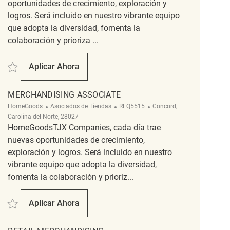
oportunidades de crecimiento, exploración y
logros. Será incluido en nuestro vibrante equipo
que adopta la diversidad, fomenta la
colaboración y prioriza ...
Salvar FT Merchandising Associate REQ134192
Aplicar Ahora
FT Merchandising Associate
MERCHANDISING ASSOCIATE
Categoría
ReqId
Ubicación
HomeGoods
Asociados de Tiendas
REQ5515
Concord,
Carolina del Norte, 28027
HomeGoodsTJX Companies, cada día trae
nuevas oportunidades de crecimiento,
exploración y logros. Será incluido en nuestro
vibrante equipo que adopta la diversidad,
fomenta la colaboración y prioriz...
Salvar merchandising associate REQ5515
Aplicar Ahora
Merchandising Associate