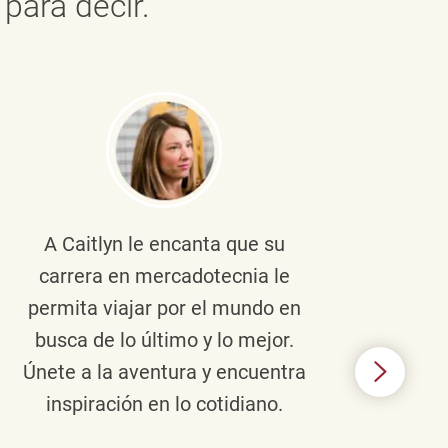
para decir.
A Caitlyn
le encanta que su
Braul
carrera en mercadotecnia le
pers
permita viajar por el mundo en
ento
busca de lo último y lo mejor.
lid
Únete a la aventura y encuentra
TJX,
inspiración en lo cotidiano.
en 
algo