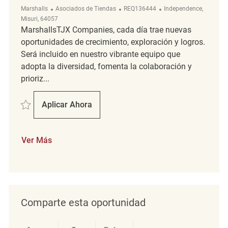
Categoría
ReqId
Ubicación
Marshalls
Asociados de Tiendas
REQ136444
Independence,
Misuri, 64057
MarshallsTJX Companies, cada día trae nuevas
oportunidades de crecimiento, exploración y logros.
Será incluido en nuestro vibrante equipo que
adopta la diversidad, fomenta la colaboración y
prioriz...
Salvar Retail Merchandising Associate REQ136444
Aplicar Ahora
Retail Merchandising Associate
Ver Más
Comparte esta oportunidad