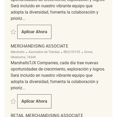
Será incluido en nuestro vibrante equipo que
adopta la diversidad, fomenta la colaboración y
prioriz...
Salvar Merchandising Associate REQ139187
Aplicar Ahora
Merchandising Associate
MERCHANDISING ASSOCIATE
Categoría
ReqId
Ubicación
Marshalls
Asociados de Tiendas
REQ135195
Grove,
Oklahoma, 74344
MarshallsTJX Companies, cada día trae nuevas
oportunidades de crecimiento, exploración y logros.
Será incluido en nuestro vibrante equipo que
adopta la diversidad, fomenta la colaboración y
prioriz...
Salvar Merchandising Associate REQ135195
Aplicar Ahora
Merchandising Associate
RETAIL MERCHANDISING ASSOCIATE