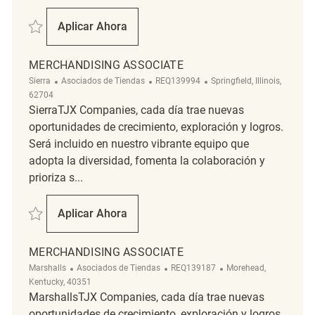
Salvar Part Time Merchandising Associate REQ142704
Aplicar Ahora
Part Time Merchandising Associate
MERCHANDISING ASSOCIATE
Categoría
ReqId
Ubicación
Sierra
Asociados de Tiendas
REQ139994
Springfield, Illinois,
62704
SierraTJX Companies, cada día trae nuevas
oportunidades de crecimiento, exploración y logros.
Será incluido en nuestro vibrante equipo que
adopta la diversidad, fomenta la colaboración y
prioriza s...
Salvar Merchandising Associate REQ139994
Aplicar Ahora
Merchandising Associate
MERCHANDISING ASSOCIATE
Categoría
ReqId
Ubicación
Marshalls
Asociados de Tiendas
REQ139187
Morehead,
Kentucky, 40351
MarshallsTJX Companies, cada día trae nuevas
oportunidades de crecimiento, exploración y logros.