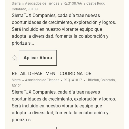
Categoría
ReqId
Ubicación
Sierra
Asociados de Tiendas
REQ138766
Castle Rock,
Colorado, 80108
SierraTJX Companies, cada día trae nuevas
oportunidades de crecimiento, exploración y logros.
Será incluido en nuestro vibrante equipo que
adopta la diversidad, fomenta la colaboración y
prioriza s...
Salvar Retail Department Coordinator REQ138766
Aplicar Ahora
Retail Department Coordinator
RETAIL DEPARTMENT COORDINATOR
Categoría
ReqId
Ubicación
Sierra
Asociados de Tiendas
REQ141017
Littleton, Colorado,
80121
SierraTJX Companies, cada día trae nuevas
oportunidades de crecimiento, exploración y logros.
Será incluido en nuestro vibrante equipo que
adopta la diversidad, fomenta la colaboración y
prioriza s...