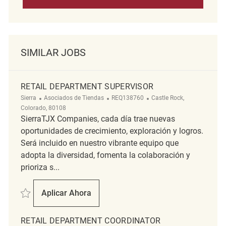
SIMILAR JOBS
RETAIL DEPARTMENT SUPERVISOR
Categoría
ReqId
Ubicación
Sierra
Asociados de Tiendas
REQ138760
Castle Rock,
Colorado, 80108
SierraTJX Companies, cada día trae nuevas
oportunidades de crecimiento, exploración y logros.
Será incluido en nuestro vibrante equipo que
adopta la diversidad, fomenta la colaboración y
prioriza s...
Salvar Retail Department Supervisor REQ138760
Aplicar Ahora
Retail Department Supervisor
RETAIL DEPARTMENT COORDINATOR