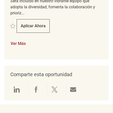
Será incluido en nuestro vibrante equipo que
adopta la diversidad, fomenta la colaboración y
prioriz...
Salvar Retail Department Coordinator REQ135462
Aplicar Ahora
Retail Department Coordinator
Ver Más
Comparte esta oportunidad
Compartir a través de LinkedIn
Compartir a través de Face
Compartir a través de 
Compartir por 