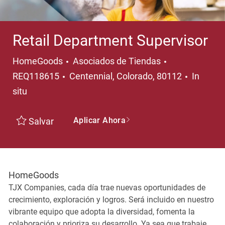
Retail Department Supervisor
Categoría
HomeGoods
Asociados de Tiendas
Ubicación
REQ118615
Centennial, Colorado, 80112
In
situ
Aplicar Ahora
Salvar
HomeGoods
TJX Companies, cada día trae nuevas oportunidades de
crecimiento, exploración y logros. Será incluido en nuestro
vibrante equipo que adopta la diversidad, fomenta la
colaboración y prioriza su desarrollo. Ya sea que trabaje