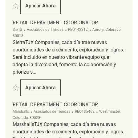
Salvar Retail Department Coordinator REQ141017
Aplicar Ahora
Retail Department Coordinator
RETAIL DEPARTMENT COORDINATOR
Categoría
ReqId
Ubicación
Sierra
Asociados de Tiendas
REQ143312
Aurora, Colorado,
80018
SierraTJX Companies, cada día trae nuevas
oportunidades de crecimiento, exploración y logros.
Será incluido en nuestro vibrante equipo que
adopta la diversidad, fomenta la colaboración y
prioriza s...
Salvar Retail Department Coordinator REQ143312
Aplicar Ahora
Retail Department Coordinator
RETAIL DEPARTMENT COORDINATOR
Categoría
ReqId
Ubicación
Marshalls
Asociados de Tiendas
REQ135462
Westminster,
Colorado, 80023
MarshallsTJX Companies, cada día trae nuevas
oportunidades de crecimiento, exploración y logros.