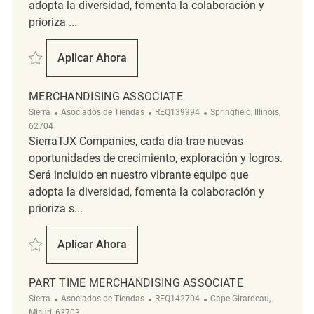
adopta la diversidad, fomenta la colaboración y
prioriza ...
Salvar Merchandising REQ139781
Aplicar Ahora
Merchandising
MERCHANDISING ASSOCIATE
Categoría
ReqId
Ubicación
Sierra
Asociados de Tiendas
REQ139994
Springfield, Illinois,
62704
SierraTJX Companies, cada día trae nuevas
oportunidades de crecimiento, exploración y logros.
Será incluido en nuestro vibrante equipo que
adopta la diversidad, fomenta la colaboración y
prioriza s...
Salvar Merchandising Associate REQ139994
Aplicar Ahora
Merchandising Associate
PART TIME MERCHANDISING ASSOCIATE
Categoría
ReqId
Ubicación
Sierra
Asociados de Tiendas
REQ142704
Cape Girardeau,
Misuri, 63703