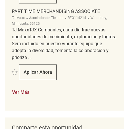
PART TIME MERCHANDISING ASSOCIATE
Categoría
ReqId
Ubicación
TJ Maxx
Asociados de Tiendas
REQ114214
Woodbury,
Minnesota, 55125
TJ MaxxTJX Companies, cada día trae nuevas
oportunidades de crecimiento, exploración y logros.
Será incluido en nuestro vibrante equipo que
adopta la diversidad, fomenta la colaboración y
prioriza ...
Salvar Part Time Merchandising Associate REQ114214
Aplicar Ahora
Part Time Merchandising Associate
Ver Más
Comparte esta oportunidad