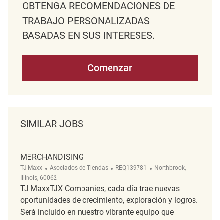
OBTENGA RECOMENDACIONES DE
TRABAJO PERSONALIZADAS
BASADAS EN SUS INTERESES.
Comenzar
SIMILAR JOBS
MERCHANDISING
Categoría
ReqId
Ubicación
TJ Maxx
Asociados de Tiendas
REQ139781
Northbrook,
Illinois, 60062
TJ MaxxTJX Companies, cada día trae nuevas
oportunidades de crecimiento, exploración y logros.
Será incluido en nuestro vibrante equipo que