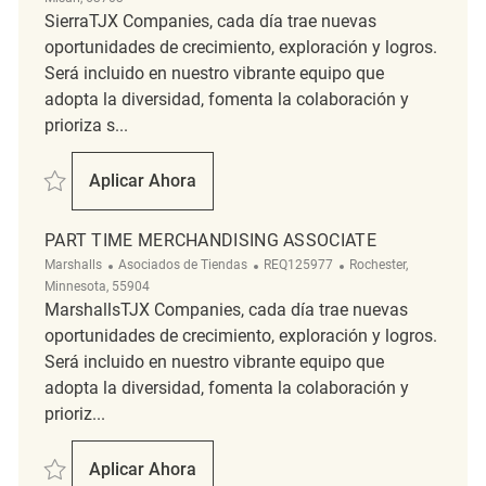
SierraTJX Companies, cada día trae nuevas
oportunidades de crecimiento, exploración y logros.
Será incluido en nuestro vibrante equipo que
adopta la diversidad, fomenta la colaboración y
prioriza s...
Salvar Part Time Merchandising Associate REQ142704
Aplicar Ahora
Part Time Merchandising Associate
PART TIME MERCHANDISING ASSOCIATE
Categoría
ReqId
Ubicación
Marshalls
Asociados de Tiendas
REQ125977
Rochester,
Minnesota, 55904
MarshallsTJX Companies, cada día trae nuevas
oportunidades de crecimiento, exploración y logros.
Será incluido en nuestro vibrante equipo que
adopta la diversidad, fomenta la colaboración y
prioriz...
Salvar Part Time Merchandising Associate REQ125977
Aplicar Ahora
Part Time Merchandising Associate