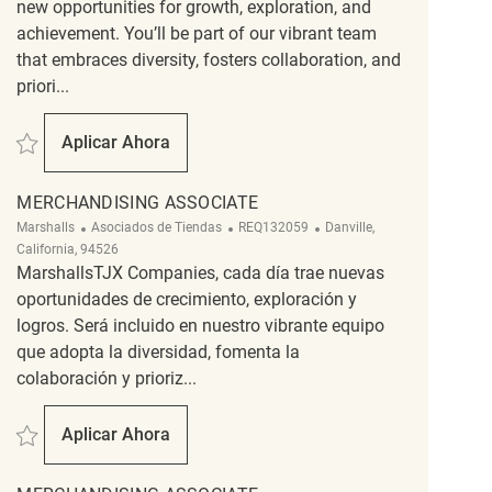
new opportunities for growth, exploration, and
achievement. You’ll be part of our vibrant team
that embraces diversity, fosters collaboration, and
priori...
Salvar Merchandising Coordinator REQ52691
Aplicar Ahora
Merchandising Coordinator
MERCHANDISING ASSOCIATE
Categoría
ReqId
Ubicación
Marshalls
Asociados de Tiendas
REQ132059
Danville,
California, 94526
MarshallsTJX Companies, cada día trae nuevas
oportunidades de crecimiento, exploración y
logros. Será incluido en nuestro vibrante equipo
que adopta la diversidad, fomenta la
colaboración y prioriz...
Salvar Merchandising Associate REQ132059
Aplicar Ahora
Merchandising Associate