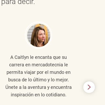
para decir.
A Caitlyn
le encanta que su
Braul
carrera en mercadotecnia le
pers
permita viajar por el mundo en
ento
busca de lo último y lo mejor.
lid
Únete a la aventura y encuentra
TJX,
inspiración en lo cotidiano.
en 
algo