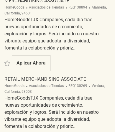
MERCHANDISING ASSOCIATE
Categoría
ReqId
Ubicación
HomeGoods
Asociados de Tiendas
REQ138894
Alameda,
California, 94501
HomeGoodsTJX Companies, cada día trae
nuevas oportunidades de crecimiento,
exploración y logros. Será incluido en nuestro
vibrante equipo que adopta la diversidad,
fomenta la colaboración y prioriz...
Salvar merchandising associate REQ138894
Aplicar Ahora
Merchandising Associate
RETAIL MERCHANDISING ASSOCIATE
Categoría
ReqId
Ubicación
HomeGoods
Asociados de Tiendas
REQ130269
Ventura,
California, 93003
HomeGoodsTJX Companies, cada día trae
nuevas oportunidades de crecimiento,
exploración y logros. Será incluido en nuestro
vibrante equipo que adopta la diversidad,
fomenta la colaboración y prioriz...