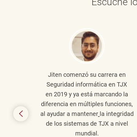
Escuche lo
onante
Jiten
comenzó su carrera en
en
Seguridad informática en TJX
ivo en
en 2019 y ya está marcando la
la
diferencia en múltiples funciones,
 con
al ayudar a mantener
la integridad
tes
de los sistemas de TJX a nivel
te en
mundial.