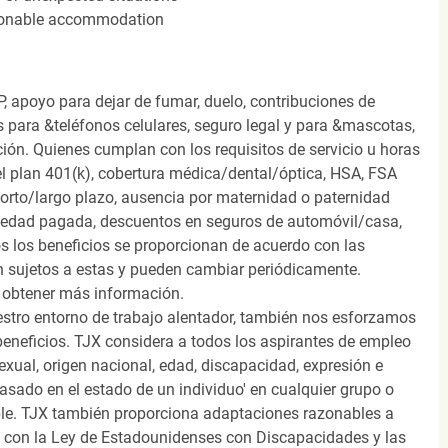
easonable accommodation
, apoyo para dejar de fumar, duelo, contribuciones de
s para &teléfonos celulares, seguro legal y para &mascotas,
ión. Quienes cumplan con los requisitos de servicio u horas
el plan 401(k), cobertura médica/dental/óptica, HSA, FSA
orto/largo plazo, ausencia por maternidad o paternidad
medad pagada, descuentos en seguros de automóvil/casa,
s los beneficios se proporcionan de acuerdo con las
n sujetos a estas y pueden cambiar periódicamente.
 obtener más información.
stro entorno de trabajo alentador, también nos esforzamos
beneficios. TJX considera a todos los aspirantes de empleo
 sexual, origen nacional, edad, discapacidad, expresión e
 basado en el estado de un individuo' en cualquier grupo o
icable. TJX también proporciona adaptaciones razonables a
o con la Ley de Estadounidenses con Discapacidades y las