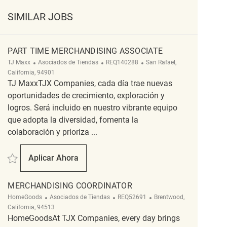
SIMILAR JOBS
PART TIME MERCHANDISING ASSOCIATE
Categoría
ReqId
Ubicación
TJ Maxx
Asociados de Tiendas
REQ140288
San Rafael,
California, 94901
TJ MaxxTJX Companies, cada día trae nuevas
oportunidades de crecimiento, exploración y
logros. Será incluido en nuestro vibrante equipo
que adopta la diversidad, fomenta la
colaboración y prioriza ...
Salvar Part Time Merchandising Associate REQ140288
Aplicar Ahora
Part Time Merchandising Associate
MERCHANDISING COORDINATOR
Categoría
ReqId
Ubicación
HomeGoods
Asociados de Tiendas
REQ52691
Brentwood,
California, 94513
HomeGoodsAt TJX Companies, every day brings