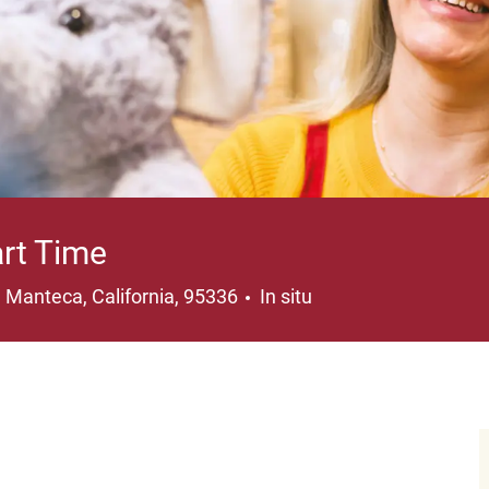
art Time
Ubicación
Manteca, California, 95336
In situ