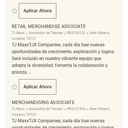
Salvar Retail Merchandise Associate REQ138914
Aplicar Ahora
Retail Merchandise Associate
RETAIL MERCHANDISE ASSOCIATE
Categoría
ReqId
Ubicación
TJ Maxx
Asociados de Tiendas
REQ100125
New Orleans,
Luisiana, 70131
TJ MaxxTJX Companies, cada día trae nuevas
oportunidades de crecimiento, exploración y logros.
Será incluido en nuestro vibrante equipo que
adopta la diversidad, fomenta la colaboración y
prioriza ...
Salvar Retail Merchandise Associate REQ100125
Aplicar Ahora
Retail Merchandise Associate
MERCHANDISING ASSOCIATE
Categoría
ReqId
Ubicación
TJ Maxx
Asociados de Tiendas
REQ131503
New Orleans,
Luisiana, 70123
TJ MaxxTJX Companies, cada día trae nuevas
oportunidades de crecimiento, exploración y logros.