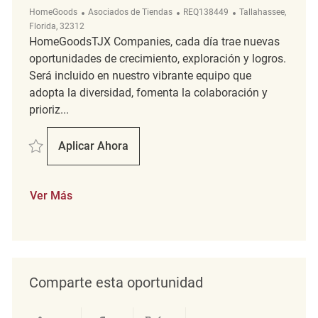
Categoría
ReqId
Ubicación
HomeGoods
Asociados de Tiendas
REQ138449
Tallahassee,
Florida, 32312
HomeGoodsTJX Companies, cada día trae nuevas
oportunidades de crecimiento, exploración y logros.
Será incluido en nuestro vibrante equipo que
adopta la diversidad, fomenta la colaboración y
prioriz...
Salvar Retail Merchandising Coordinator REQ138449
Aplicar Ahora
Retail Merchandising Coordinator
Ver Más
Comparte esta oportunidad