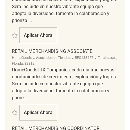
Será incluido en nuestro vibrante equipo que
adopta la diversidad, fomenta la colaboración y
prioriza ...
Salvar merchandising associate REQ131503
Aplicar Ahora
Merchandising Associate
RETAIL MERCHANDISING ASSOCIATE
Categoría
ReqId
Ubicación
HomeGoods
Asociados de Tiendas
REQ138457
Tallahassee,
Florida, 32312
HomeGoodsTJX Companies, cada día trae nuevas
oportunidades de crecimiento, exploración y logros.
Será incluido en nuestro vibrante equipo que
adopta la diversidad, fomenta la colaboración y
prioriz...
Salvar Retail Merchandising Associate REQ138457
Aplicar Ahora
Retail Merchandising Associate
RETAIL MERCHANDISING COORDINATOR