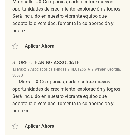
MarshallsTJX Companies, cada día trae nuevas
oportunidades de crecimiento, exploración y logros.
Será incluido en nuestro vibrante equipo que
adopta la diversidad, fomenta la colaboración y
prioriz...
Salvar Store Cleaning Associate REQ127425
Aplicar Ahora
Store Cleaning Associate
STORE CLEANING ASSOCIATE
Categoría
ReqId
Ubicación
TJ Maxx
Asociados de Tiendas
REQ125516
Winder, Georgia,
30680
TJ MaxxTJX Companies, cada día trae nuevas
oportunidades de crecimiento, exploración y logros.
Será incluido en nuestro vibrante equipo que
adopta la diversidad, fomenta la colaboración y
prioriza ...
Salvar STORE CLEANING ASSOCIATE REQ125516
Aplicar Ahora
STORE CLEANING ASSOCIATE