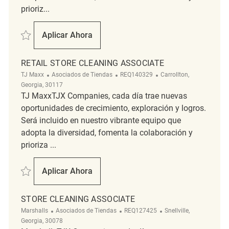
prioriz...
Salvar Retail Store Cleaning Associate REQ142867
Aplicar Ahora
Retail Store Cleaning Associate
RETAIL STORE CLEANING ASSOCIATE
Categoría
ReqId
Ubicación
TJ Maxx
Asociados de Tiendas
REQ140329
Carrollton,
Georgia, 30117
TJ MaxxTJX Companies, cada día trae nuevas
oportunidades de crecimiento, exploración y logros.
Será incluido en nuestro vibrante equipo que
adopta la diversidad, fomenta la colaboración y
prioriza ...
Salvar Retail Store Cleaning Associate REQ140329
Aplicar Ahora
Retail Store Cleaning Associate
STORE CLEANING ASSOCIATE
Categoría
ReqId
Ubicación
Marshalls
Asociados de Tiendas
REQ127425
Snellville,
Georgia, 30078