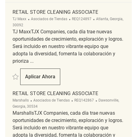
RETAIL STORE CLEANING ASSOCIATE
Categoría
ReqId
Ubicación
TJ Maxx
Asociados de Tiendas
REQ124897
Atlanta, Georgia,
30092
TJ MaxxTJX Companies, cada día trae nuevas
oportunidades de crecimiento, exploración y logros.
Será incluido en nuestro vibrante equipo que
adopta la diversidad, fomenta la colaboración y
prioriza ...
Salvar Retail Store Cleaning Associate REQ124897
Aplicar Ahora
Retail Store Cleaning Associate
RETAIL STORE CLEANING ASSOCIATE
Categoría
ReqId
Ubicación
Marshalls
Asociados de Tiendas
REQ142867
Dawsonville,
Georgia, 30534
MarshallsTJX Companies, cada día trae nuevas
oportunidades de crecimiento, exploración y logros.
Será incluido en nuestro vibrante equipo que
adopta la diversidad, fomenta la colaboración y