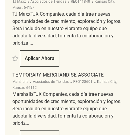
Categoría
ReqId
Ubicación
TJ Maxx
Asociados de Tiendas
REQ141840
Kansas City,
Misuri, 64157
TJ MaxxTJX Companies, cada día trae nuevas
oportunidades de crecimiento, exploración y logros.
Será incluido en nuestro vibrante equipo que
adopta la diversidad, fomenta la colaboración y
prioriza ...
Salvar merchandise associate REQ141840
Aplicar Ahora
Merchandise Associate
TEMPORARY MERCHANDISE ASSOCIATE
Categoría
ReqId
Ubicación
Marshalls
Asociados de Tiendas
REQ128601
Kansas City,
Kansas, 66112
MarshallsTJX Companies, cada día trae nuevas
oportunidades de crecimiento, exploración y logros.
Será incluido en nuestro vibrante equipo que
adopta la diversidad, fomenta la colaboración y
prioriz...