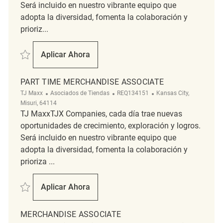
Será incluido en nuestro vibrante equipo que
adopta la diversidad, fomenta la colaboración y
prioriz...
Salvar PT Merchandising Associate REQ140413
Aplicar Ahora
PT Merchandising Associate
PART TIME MERCHANDISE ASSOCIATE
Categoría
ReqId
Ubicación
TJ Maxx
Asociados de Tiendas
REQ134151
Kansas City,
Misuri, 64114
TJ MaxxTJX Companies, cada día trae nuevas
oportunidades de crecimiento, exploración y logros.
Será incluido en nuestro vibrante equipo que
adopta la diversidad, fomenta la colaboración y
prioriza ...
Salvar Part Time Merchandise Associate REQ134151
Aplicar Ahora
Part Time Merchandise Associate
MERCHANDISE ASSOCIATE