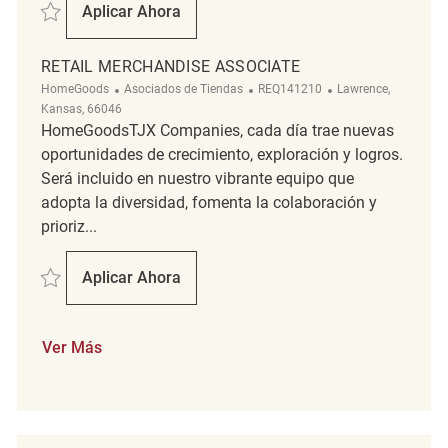
Salvar Temporary Merchandise Associate REQ128601
Aplicar Ahora
Temporary Merchandise Associate
RETAIL MERCHANDISE ASSOCIATE
Categoría
ReqId
Ubicación
HomeGoods
Asociados de Tiendas
REQ141210
Lawrence,
Kansas, 66046
HomeGoodsTJX Companies, cada día trae nuevas
oportunidades de crecimiento, exploración y logros.
Será incluido en nuestro vibrante equipo que
adopta la diversidad, fomenta la colaboración y
prioriz...
Salvar Retail Merchandise Associate REQ141210
Aplicar Ahora
Retail Merchandise Associate
Ver Más