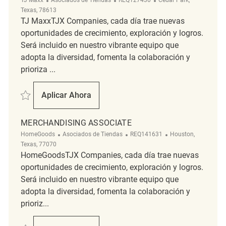
Texas, 78613
TJ MaxxTJX Companies, cada día trae nuevas
oportunidades de crecimiento, exploración y logros.
Será incluido en nuestro vibrante equipo que
adopta la diversidad, fomenta la colaboración y
prioriza ...
Salvar Merchandising Coordinator REQ127430
Aplicar Ahora
Merchandising Coordinator
MERCHANDISING ASSOCIATE
Categoría
ReqId
Ubicación
HomeGoods
Asociados de Tiendas
REQ141631
Houston,
Texas, 77070
HomeGoodsTJX Companies, cada día trae nuevas
oportunidades de crecimiento, exploración y logros.
Será incluido en nuestro vibrante equipo que
adopta la diversidad, fomenta la colaboración y
prioriz...