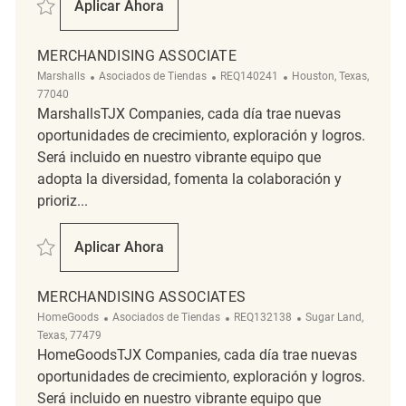
Salvar merchandising associate REQ141631
Aplicar Ahora
Merchandising Associate
MERCHANDISING ASSOCIATE
Categoría
ReqId
Ubicación
Marshalls
Asociados de Tiendas
REQ140241
Houston, Texas,
77040
MarshallsTJX Companies, cada día trae nuevas
oportunidades de crecimiento, exploración y logros.
Será incluido en nuestro vibrante equipo que
adopta la diversidad, fomenta la colaboración y
prioriz...
Salvar Merchandising associate REQ140241
Aplicar Ahora
Merchandising Associate
MERCHANDISING ASSOCIATES
Categoría
ReqId
Ubicación
HomeGoods
Asociados de Tiendas
REQ132138
Sugar Land,
Texas, 77479
HomeGoodsTJX Companies, cada día trae nuevas
oportunidades de crecimiento, exploración y logros.
Será incluido en nuestro vibrante equipo que