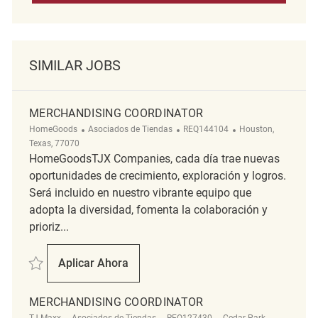
SIMILAR JOBS
MERCHANDISING COORDINATOR
Categoría
ReqId
Ubicación
HomeGoods
Asociados de Tiendas
REQ144104
Houston,
Texas, 77070
HomeGoodsTJX Companies, cada día trae nuevas
oportunidades de crecimiento, exploración y logros.
Será incluido en nuestro vibrante equipo que
adopta la diversidad, fomenta la colaboración y
prioriz...
Salvar Merchandising Coordinator REQ144104
Aplicar Ahora
Merchandising Coordinator
MERCHANDISING COORDINATOR
Categoría
ReqId
Ubicación
TJ Maxx
Asociados de Tiendas
REQ127430
Cedar Park,