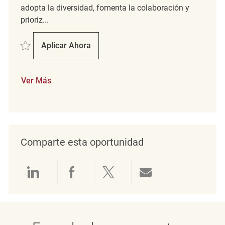
adopta la diversidad, fomenta la colaboración y
prioriz...
Salvar Merchandising associates REQ132138
Aplicar Ahora
Merchandising Associates
Ver Más
Comparte esta oportunidad
Compartir a través de LinkedIn
Compartir a través de Face
Compartir a través de 
Compartir por 