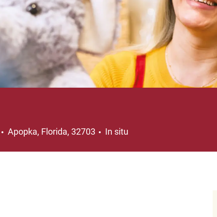
Ubicación
Apopka, Florida, 32703
In situ