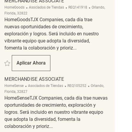
MERCHANDISE ASSOCIATE
Categoría
ReqId
Ubicación
HomeGoods
Asociados de Tiendas
REQ141918
Orlando,
Florida, 32822
HomeGoodsTJX Companies, cada día trae
nuevas oportunidades de crecimiento,
exploración y logros. Será incluido en nuestro
vibrante equipo que adopta la diversidad,
fomenta la colaboración y prioriz...
Salvar Merchandise Associate REQ141918
Aplicar Ahora
Merchandise Associate
MERCHANDISE ASSOCIATE
Categoría
ReqId
Ubicación
HomeSense
Asociados de Tiendas
REQ105252
Orlando,
Florida, 32827
HomeSenseTJX Companies, cada día trae nuevas
oportunidades de crecimiento, exploración y
logros. Será incluido en nuestro vibrante equipo
que adopta la diversidad, fomenta la
colaboración y prioriz...