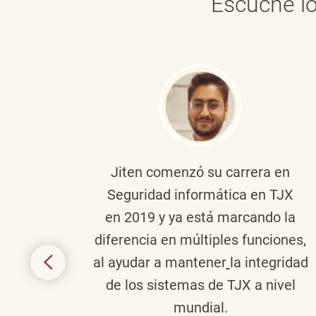
Escuche lo
onante
Jiten
comenzó su carrera en
en
Seguridad informática en TJX
ivo en
en 2019 y ya está marcando la
la
diferencia en múltiples funciones,
 con
al ayudar a mantener
la integridad
tes
de los sistemas de TJX a nivel
te en
mundial.