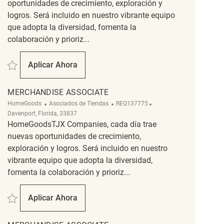
oportunidades de crecimiento, exploración y
logros. Será incluido en nuestro vibrante equipo
que adopta la diversidad, fomenta la
colaboración y prioriz...
Salvar merchandise associate REQ126917
Aplicar Ahora
Merchandise Associate
MERCHANDISE ASSOCIATE
Categoría
ReqId
Ubicación
HomeGoods
Asociados de Tiendas
REQ137775
Davenport, Florida, 33837
HomeGoodsTJX Companies, cada día trae
nuevas oportunidades de crecimiento,
exploración y logros. Será incluido en nuestro
vibrante equipo que adopta la diversidad,
fomenta la colaboración y prioriz...
Salvar Merchandise Associate REQ137775
Aplicar Ahora
Merchandise Associate