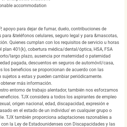
easonable accommodation
, apoyo para dejar de fumar, duelo, contribuciones de
s para &teléfonos celulares, seguro legal y para &mascotas,
ión. Quienes cumplan con los requisitos de servicio u horas
el plan 401(k), cobertura médica/dental/óptica, HSA, FSA
orto/largo plazo, ausencia por maternidad o paternidad
medad pagada, descuentos en seguros de automóvil/casa,
s los beneficios se proporcionan de acuerdo con las
n sujetos a estas y pueden cambiar periódicamente.
 obtener más información.
stro entorno de trabajo alentador, también nos esforzamos
beneficios. TJX considera a todos los aspirantes de empleo
 sexual, origen nacional, edad, discapacidad, expresión e
 basado en el estado de un individuo' en cualquier grupo o
icable. TJX también proporciona adaptaciones razonables a
o con la Ley de Estadounidenses con Discapacidades y las