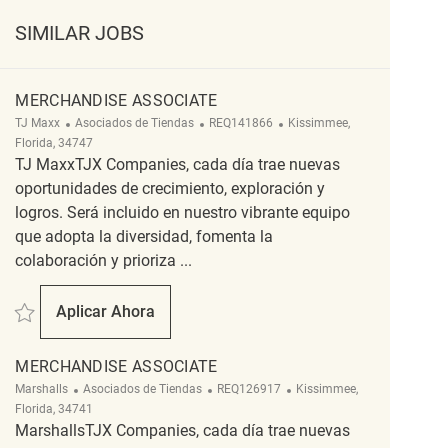
SIMILAR JOBS
MERCHANDISE ASSOCIATE
Categoría
ReqId
Ubicación
TJ Maxx
Asociados de Tiendas
REQ141866
Kissimmee,
Florida, 34747
TJ MaxxTJX Companies, cada día trae nuevas
oportunidades de crecimiento, exploración y
logros. Será incluido en nuestro vibrante equipo
que adopta la diversidad, fomenta la
colaboración y prioriza ...
Salvar Merchandise Associate REQ141866
Aplicar Ahora
Merchandise Associate
MERCHANDISE ASSOCIATE
Categoría
ReqId
Ubicación
Marshalls
Asociados de Tiendas
REQ126917
Kissimmee,
Florida, 34741
MarshallsTJX Companies, cada día trae nuevas