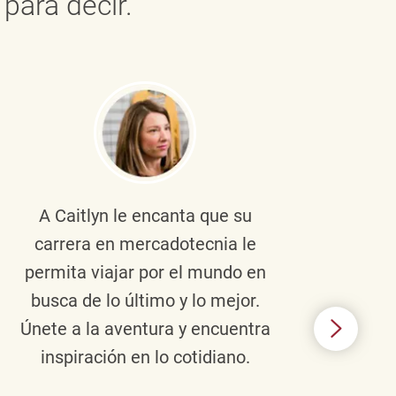
para decir.
A Caitlyn
le encanta que su
Braul
carrera en mercadotecnia le
pers
permita viajar por el mundo en
ento
busca de lo último y lo mejor.
lid
Únete a la aventura y encuentra
TJX,
inspiración en lo cotidiano.
en 
algo