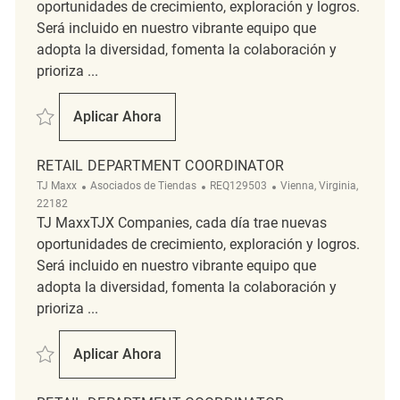
oportunidades de crecimiento, exploración y logros.
Será incluido en nuestro vibrante equipo que
adopta la diversidad, fomenta la colaboración y
prioriza ...
Salvar Retail Department Coordinator REQ133132
Aplicar Ahora
Retail Department Coordinator
RETAIL DEPARTMENT COORDINATOR
Categoría
ReqId
Ubicación
TJ Maxx
Asociados de Tiendas
REQ129503
Vienna, Virginia,
22182
TJ MaxxTJX Companies, cada día trae nuevas
oportunidades de crecimiento, exploración y logros.
Será incluido en nuestro vibrante equipo que
adopta la diversidad, fomenta la colaboración y
prioriza ...
Salvar Retail Department Coordinator REQ129503
Aplicar Ahora
Retail Department Coordinator