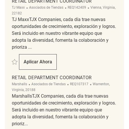
RETAIL DEPARTMENT COORDINATOR
Categoría
ReqId
Ubicación
TJ Maxx
Asociados de Tiendas
REQ142409
Vienna, Virginia,
22182
TJ MaxxTJX Companies, cada día trae nuevas
oportunidades de crecimiento, exploración y logros.
Será incluido en nuestro vibrante equipo que
adopta la diversidad, fomenta la colaboración y
prioriza ...
Salvar Retail Department Coordinator REQ142409
Aplicar Ahora
Retail Department Coordinator
RETAIL DEPARTMENT COORDINATOR
Categoría
ReqId
Ubicación
Marshalls
Asociados de Tiendas
REQ107317
Warrenton,
Virginia, 20188
MarshallsTJX Companies, cada día trae nuevas
oportunidades de crecimiento, exploración y logros.
Será incluido en nuestro vibrante equipo que
adopta la diversidad, fomenta la colaboración y
prioriz...