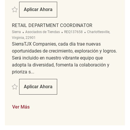
Salvar Retail Department Coordinator REQ107317
Aplicar Ahora
Retail Department Coordinator
RETAIL DEPARTMENT COORDINATOR
Categoría
ReqId
Ubicación
Sierra
Asociados de Tiendas
REQ137658
Charlottesville,
Virginia, 22901
SierraTJX Companies, cada día trae nuevas
oportunidades de crecimiento, exploración y logros.
Será incluido en nuestro vibrante equipo que
adopta la diversidad, fomenta la colaboración y
prioriza s...
Salvar Retail Department Coordinator REQ137658
Aplicar Ahora
Retail Department Coordinator
Ver Más