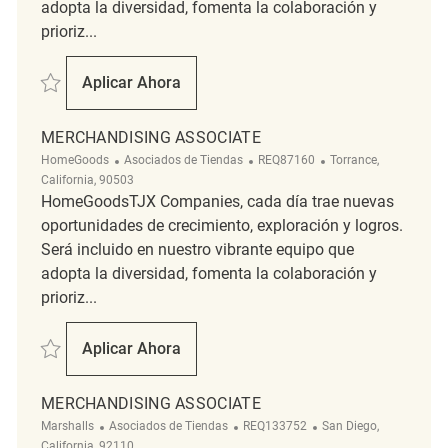
adopta la diversidad, fomenta la colaboración y
prioriz...
Salvar Part time merchandise REQ122660
Aplicar Ahora
Part Time Merchandise
MERCHANDISING ASSOCIATE
Categoría
ReqId
Ubicación
HomeGoods
Asociados de Tiendas
REQ87160
Torrance,
California, 90503
HomeGoodsTJX Companies, cada día trae nuevas
oportunidades de crecimiento, exploración y logros.
Será incluido en nuestro vibrante equipo que
adopta la diversidad, fomenta la colaboración y
prioriz...
Salvar Merchandising Associate REQ87160
Aplicar Ahora
Merchandising Associate
MERCHANDISING ASSOCIATE
Categoría
ReqId
Ubicación
Marshalls
Asociados de Tiendas
REQ133752
San Diego,
California, 92110