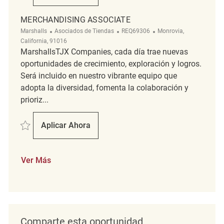
MERCHANDISING ASSOCIATE
Categoría
ReqId
Ubicación
Marshalls
Asociados de Tiendas
REQ69306
Monrovia,
California, 91016
MarshallsTJX Companies, cada día trae nuevas
oportunidades de crecimiento, exploración y logros.
Será incluido en nuestro vibrante equipo que
adopta la diversidad, fomenta la colaboración y
prioriz...
Salvar Merchandising Associate REQ69306
Aplicar Ahora
Merchandising Associate
Ver Más
Comparte esta oportunidad