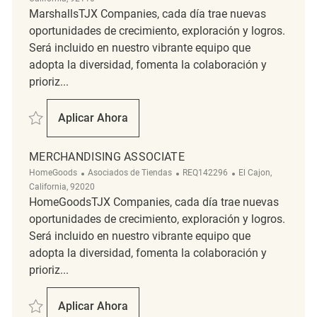
MarshallsTJX Companies, cada día trae nuevas
oportunidades de crecimiento, exploración y logros.
Será incluido en nuestro vibrante equipo que
adopta la diversidad, fomenta la colaboración y
prioriz...
Salvar Merchandising Associate REQ133752
Aplicar Ahora
Merchandising Associate
MERCHANDISING ASSOCIATE
Categoría
ReqId
Ubicación
HomeGoods
Asociados de Tiendas
REQ142296
El Cajon,
California, 92020
HomeGoodsTJX Companies, cada día trae nuevas
oportunidades de crecimiento, exploración y logros.
Será incluido en nuestro vibrante equipo que
adopta la diversidad, fomenta la colaboración y
prioriz...
Salvar Merchandising Associate REQ142296
Aplicar Ahora
Merchandising Associate