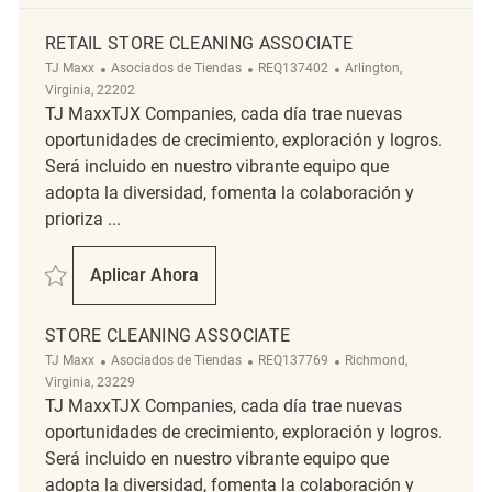
RETAIL STORE CLEANING ASSOCIATE
Categoría
ReqId
Ubicación
TJ Maxx
Asociados de Tiendas
REQ137402
Arlington,
Virginia, 22202
TJ MaxxTJX Companies, cada día trae nuevas
oportunidades de crecimiento, exploración y logros.
Será incluido en nuestro vibrante equipo que
adopta la diversidad, fomenta la colaboración y
prioriza ...
Salvar Retail Store Cleaning Associate REQ137402
Aplicar Ahora
Retail Store Cleaning Associate
STORE CLEANING ASSOCIATE
Categoría
ReqId
Ubicación
TJ Maxx
Asociados de Tiendas
REQ137769
Richmond,
Virginia, 23229
TJ MaxxTJX Companies, cada día trae nuevas
oportunidades de crecimiento, exploración y logros.
Será incluido en nuestro vibrante equipo que
adopta la diversidad, fomenta la colaboración y