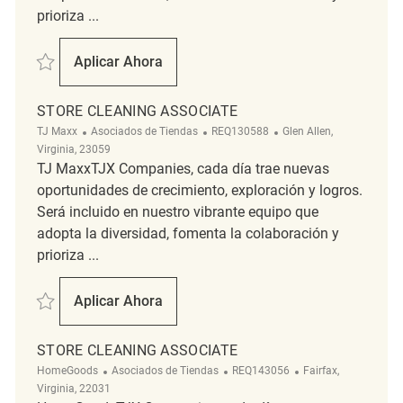
prioriza ...
Salvar Store Cleaning Associate REQ137769
Aplicar Ahora
Store Cleaning Associate
STORE CLEANING ASSOCIATE
Categoría
ReqId
Ubicación
TJ Maxx
Asociados de Tiendas
REQ130588
Glen Allen,
Virginia, 23059
TJ MaxxTJX Companies, cada día trae nuevas
oportunidades de crecimiento, exploración y logros.
Será incluido en nuestro vibrante equipo que
adopta la diversidad, fomenta la colaboración y
prioriza ...
Salvar Store Cleaning Associate REQ130588
Aplicar Ahora
Store Cleaning Associate
STORE CLEANING ASSOCIATE
Categoría
ReqId
Ubicación
HomeGoods
Asociados de Tiendas
REQ143056
Fairfax,
Virginia, 22031