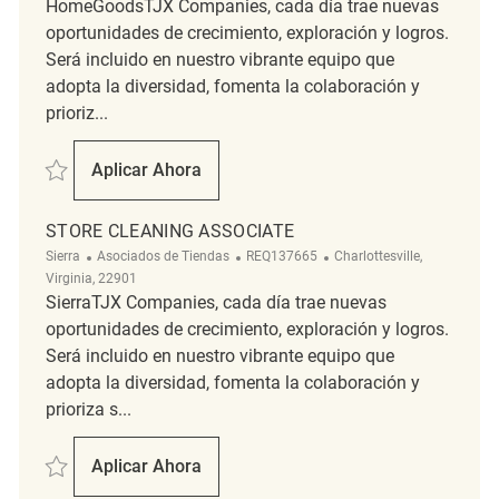
HomeGoodsTJX Companies, cada día trae nuevas
oportunidades de crecimiento, exploración y logros.
Será incluido en nuestro vibrante equipo que
adopta la diversidad, fomenta la colaboración y
prioriz...
Salvar Store Cleaning Associate REQ143056
Aplicar Ahora
Store Cleaning Associate
STORE CLEANING ASSOCIATE
Categoría
ReqId
Ubicación
Sierra
Asociados de Tiendas
REQ137665
Charlottesville,
Virginia, 22901
SierraTJX Companies, cada día trae nuevas
oportunidades de crecimiento, exploración y logros.
Será incluido en nuestro vibrante equipo que
adopta la diversidad, fomenta la colaboración y
prioriza s...
Salvar Store Cleaning Associate REQ137665
Aplicar Ahora
Store Cleaning Associate