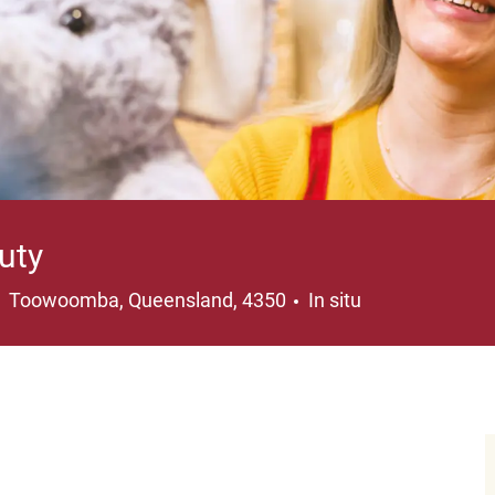
uty
Ubicación
Toowoomba, Queensland, 4350
In situ