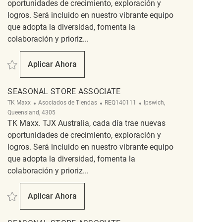
oportunidades de crecimiento, exploración y
logros. Será incluido en nuestro vibrante equipo
que adopta la diversidad, fomenta la
colaboración y prioriz...
Salvar SEASONAL Store Associate REQ140112
Aplicar Ahora
SEASONAL Store Associate
SEASONAL STORE ASSOCIATE
Categoría
ReqId
Ubicación
TK Maxx
Asociados de Tiendas
REQ140111
Ipswich,
Queensland, 4305
TK Maxx. TJX Australia, cada día trae nuevas
oportunidades de crecimiento, exploración y
logros. Será incluido en nuestro vibrante equipo
que adopta la diversidad, fomenta la
colaboración y prioriz...
Salvar SEASONAL Store Associate REQ140111
Aplicar Ahora
SEASONAL Store Associate