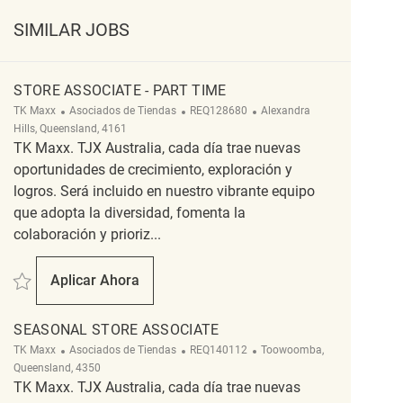
SIMILAR JOBS
STORE ASSOCIATE - PART TIME
Categoría
ReqId
Ubicación
TK Maxx
Asociados de Tiendas
REQ128680
Alexandra
Hills, Queensland, 4161
TK Maxx. TJX Australia, cada día trae nuevas
oportunidades de crecimiento, exploración y
logros. Será incluido en nuestro vibrante equipo
que adopta la diversidad, fomenta la
colaboración y prioriz...
Salvar Store Associate - Part Time REQ128680
Aplicar Ahora
Store Associate - Part Time
SEASONAL STORE ASSOCIATE
Categoría
ReqId
Ubicación
TK Maxx
Asociados de Tiendas
REQ140112
Toowoomba,
Queensland, 4350
TK Maxx. TJX Australia, cada día trae nuevas