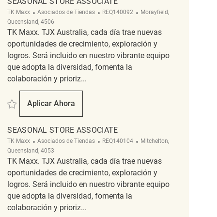
SEASONAL STORE ASSOCIATE
Categoría
ReqId
Ubicación
TK Maxx
Asociados de Tiendas
REQ140092
Morayfield,
Queensland, 4506
TK Maxx. TJX Australia, cada día trae nuevas
oportunidades de crecimiento, exploración y
logros. Será incluido en nuestro vibrante equipo
que adopta la diversidad, fomenta la
colaboración y prioriz...
Salvar SEASONAL Store Associate REQ140092
Aplicar Ahora
SEASONAL Store Associate
SEASONAL STORE ASSOCIATE
Categoría
ReqId
Ubicación
TK Maxx
Asociados de Tiendas
REQ140104
Mitchelton,
Queensland, 4053
TK Maxx. TJX Australia, cada día trae nuevas
oportunidades de crecimiento, exploración y
logros. Será incluido en nuestro vibrante equipo
que adopta la diversidad, fomenta la
colaboración y prioriz...