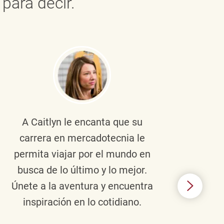
para decir.
A Caitlyn
le encanta que su
Braul
carrera en mercadotecnia le
pers
permita viajar por el mundo en
ento
busca de lo último y lo mejor.
lid
Únete a la aventura y encuentra
TJX,
inspiración en lo cotidiano.
en 
algo