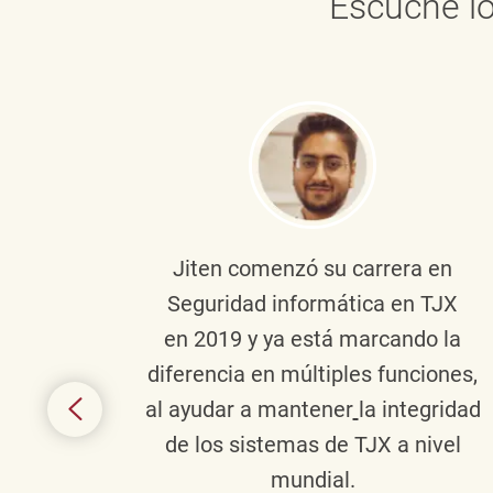
Escuche lo
onante
Jiten
comenzó su carrera en
en
Seguridad informática en TJX
ivo en
en 2019 y ya está marcando la
la
diferencia en múltiples funciones,
 con
al ayudar a mantener
la integridad
tes
de los sistemas de TJX a nivel
te en
mundial.