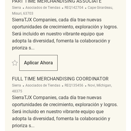
PART TIME MERCHANDISING ASSOCIATE
Categoría
ReqId
Ubicación
Sierra
Asociados de Tiendas
REQ142704
Cape Girardeau,
Misuri, 63703
SierraTJX Companies, cada día trae nuevas
oportunidades de crecimiento, exploración y logros.
Será incluido en nuestro vibrante equipo que
adopta la diversidad, fomenta la colaboración y
prioriza s...
Salvar Part Time Merchandising Associate REQ142704
Aplicar Ahora
Part Time Merchandising Associate
FULL TIME MERCHANDISING COORDINATOR
Categoría
ReqId
Ubicación
Sierra
Asociados de Tiendas
REQ135456
Novi, Míchigan,
48375
SierraTJX Companies, cada día trae nuevas
oportunidades de crecimiento, exploración y logros.
Será incluido en nuestro vibrante equipo que
adopta la diversidad, fomenta la colaboración y
prioriza s...