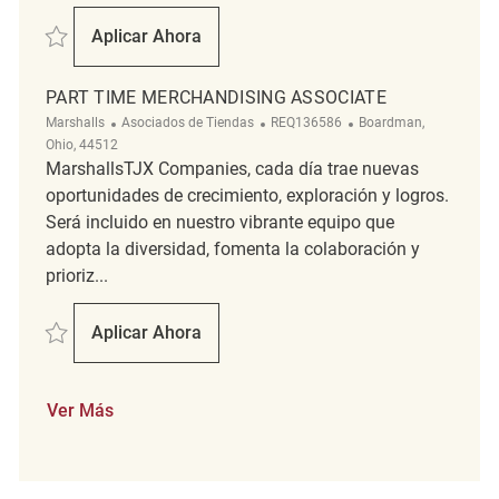
Salvar Full Time Merchandising Coordinator REQ135456
Aplicar Ahora
Full Time Merchandising Coordinator
PART TIME MERCHANDISING ASSOCIATE
Categoría
ReqId
Ubicación
Marshalls
Asociados de Tiendas
REQ136586
Boardman,
Ohio, 44512
MarshallsTJX Companies, cada día trae nuevas
oportunidades de crecimiento, exploración y logros.
Será incluido en nuestro vibrante equipo que
adopta la diversidad, fomenta la colaboración y
prioriz...
Salvar PART TIME MERCHANDISING ASSOCIATE REQ136586
Aplicar Ahora
PART TIME MERCHANDISING ASSOCIATE
Ver Más