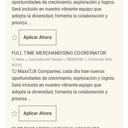
oportunidades de crecimiento, exploración y logros.
Será incluido en nuestro vibrante equipo que
adopta la diversidad, fomenta la colaboración y
prioriza ...
Salvar Full Time Merchandising Coordinator REQ141889
Aplicar Ahora
Full Time Merchandising Coordinator
FULL TIME MERCHANDISING COORDINATOR
Categoría
ReqId
Ubicación
TJ Maxx
Asociados de Tiendas
REQ96389
Cincinnati, Ohio,
45255
TJ MaxxTJX Companies, cada día trae nuevas
oportunidades de crecimiento, exploración y logros.
Será incluido en nuestro vibrante equipo que
adopta la diversidad, fomenta la colaboración y
prioriza ...
Salvar Full Time Merchandising Coordinator REQ96389
Aplicar Ahora
Full Time Merchandising Coordinator