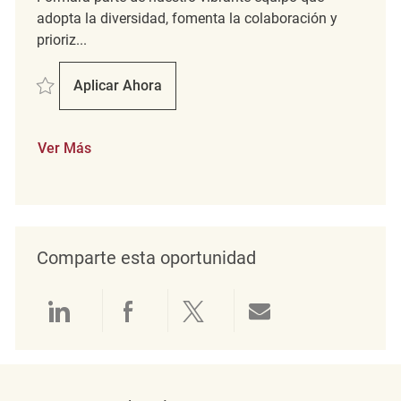
adopta la diversidad, fomenta la colaboración y
prioriz...
Salvar Loss Prevention Officer REQ5398
Aplicar Ahora
Loss Prevention Officer
Ver Más
Comparte esta oportunidad
Compartir a través de LinkedIn
Compartir a través de Face
Compartir a través de 
Compartir por 