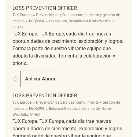
LOSS PREVENTION OFFICER
Categoría
TJX Europe
Prevención de pérdidas, cumplimiento y gestión de
ReqId
Ubicación
riesgos
REQ5394
Leverkusen, Renania del Norte-Westfalia,
51373
TJX Europe. TJX Europe, cada día trae nuevas
oportunidades de crecimiento, exploración y logros.
Formará parte de nuestro vibrante equipo que
adopta la diversidad, fomenta la colaboración y
prioriz...
Salvar Loss Prevention Officer REQ5394
Aplicar Ahora
Loss Prevention Officer
LOSS PREVENTION OFFICER
Categoría
TJX Europe
Prevención de pérdidas, cumplimiento y gestión de
ReqId
Ubicación
riesgos
REQ5398
Bergisch-Gladbach, Renania del Norte-
Westfalia, 51465
TJX Europe. TJX Europe, cada día trae nuevas
oportunidades de crecimiento, exploración y logros.
Formará parte de nuestro vibrante equipo que