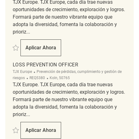
TJX Europe. TJX Europe, cada día trae nuevas
oportunidades de crecimiento, exploración y logros.
Formará parte de nuestro vibrante equipo que
adopta la diversidad, fomenta la colaboración y
prioriz...
Salvar Loss Prevention Officer REQ5404
Aplicar Ahora
Loss Prevention Officer
LOSS PREVENTION OFFICER
Categoría
TJX Europe
Prevención de pérdidas, cumplimiento y gestión de
ReqId
Ubicación
riesgos
REQ5380
Koln, 50765
TJX Europe. TJX Europe, cada día trae nuevas
oportunidades de crecimiento, exploración y logros.
Formará parte de nuestro vibrante equipo que
adopta la diversidad, fomenta la colaboración y
prioriz...
Salvar Loss Prevention Officer REQ5380
Aplicar Ahora
Loss Prevention Officer