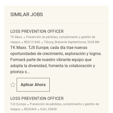
SIMILAR JOBS
LOSS PREVENTION OFFICER
Categoría
TK Maxx
Prevención de pérdidas, cumplimiento y gestión de
ReqId
Ubicación
riesgos
REQ121840
Tilburg, Brabante Septentrional, 5038 BW
TK Maxx. TJX Europe, cada día trae nuevas
oportunidades de crecimiento, exploración y logros.
Formará parte de nuestro vibrante equipo que
adopta la diversidad, fomenta la colaboración y
prioriza s...
Salvar Loss Prevention Officer REQ121840
Aplicar Ahora
Loss Prevention Officer
LOSS PREVENTION OFFICER
Categoría
TJX Europe
Prevención de pérdidas, cumplimiento y gestión de
ReqId
Ubicación
riesgos
REQ5404
Koln, 50858