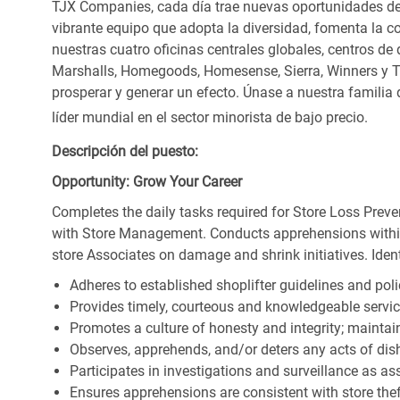
TJX Companies, cada día trae nuevas oportunidades de c
vibrante equipo que adopta la diversidad, fomenta la co
nuestras cuatro oficinas centrales globales, centros de 
Marshalls, Homegoods, Homesense, Sierra, Winners y 
prosperar y generar un efecto. Únase a nuestra familia
líder mundial en el sector minorista de bajo precio.
Descripción del puesto:
Opportunity: Grow Your Career
Completes the daily tasks required for Store Loss Preve
with Store Management. Conducts apprehensions within
store Associates on damage and shrink initiatives. Identi
Adheres to established shoplifter guidelines and poli
Provides timely, courteous and knowledgeable servi
Promotes a culture of honesty and integrity; maintain
Observes, apprehends, and/or deters any acts of di
Participates in investigations and surveillance as a
Ensures apprehensions are consistent with store theft