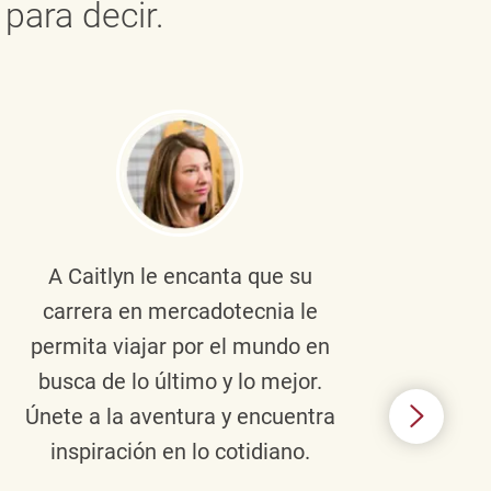
para decir.
A Caitlyn
le encanta que su
Braul
carrera en mercadotecnia le
pers
permita viajar por el mundo en
ento
busca de lo último y lo mejor.
lid
Únete a la aventura y encuentra
TJX,
inspiración en lo cotidiano.
en 
algo