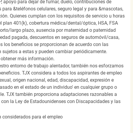
, apoyo para dejar de fumar, duelo, contribuciones de
s para &teléfonos celulares, seguro legal y para &mascotas,
ión. Quienes cumplan con los requisitos de servicio u horas
el plan 401(k), cobertura médica/dental/óptica, HSA, FSA
orto/largo plazo, ausencia por maternidad o paternidad
medad pagada, descuentos en seguros de automóvil/casa,
s los beneficios se proporcionan de acuerdo con las
n sujetos a estas y pueden cambiar periódicamente.
 obtener más información.
stro entorno de trabajo alentador, también nos esforzamos
beneficios. TJX considera a todos los aspirantes de empleo
 sexual, origen nacional, edad, discapacidad, expresión e
 basado en el estado de un individuo' en cualquier grupo o
icable. TJX también proporciona adaptaciones razonables a
o con la Ley de Estadounidenses con Discapacidades y las
án considerados para el empleo