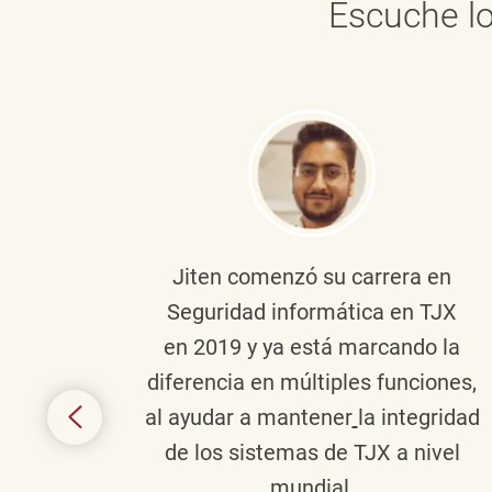
Escuche lo
onante
Jiten
comenzó su carrera en
en
Seguridad informática en TJX
ivo en
en 2019 y ya está marcando la
la
diferencia en múltiples funciones,
 con
al ayudar a mantener
la integridad
tes
de los sistemas de TJX a nivel
te en
mundial.