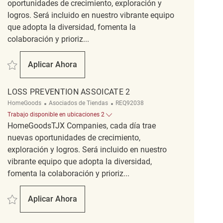
oportunidades de crecimiento, exploración y
logros. Será incluido en nuestro vibrante equipo
que adopta la diversidad, fomenta la
colaboración y prioriz...
Salvar Loss Prevention Detective REQ141434
Aplicar Ahora
Loss Prevention Detective
LOSS PREVENTION ASSOICATE 2
Categoría
ReqId
HomeGoods
Asociados de Tiendas
REQ92038
Trabajo disponible en ubicaciones 2
HomeGoodsTJX Companies, cada día trae
nuevas oportunidades de crecimiento,
exploración y logros. Será incluido en nuestro
vibrante equipo que adopta la diversidad,
fomenta la colaboración y prioriz...
Salvar loss prevention assoicate 2 REQ92038
Aplicar Ahora
Loss Prevention Assoicate 2