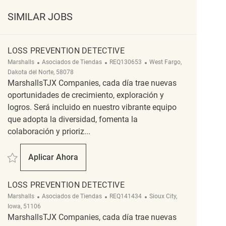
SIMILAR JOBS
LOSS PREVENTION DETECTIVE
Categoría
ReqId
Ubicación
Marshalls
Asociados de Tiendas
REQ130653
West Fargo,
Dakota del Norte, 58078
MarshallsTJX Companies, cada día trae nuevas
oportunidades de crecimiento, exploración y
logros. Será incluido en nuestro vibrante equipo
que adopta la diversidad, fomenta la
colaboración y prioriz...
Salvar Loss Prevention Detective REQ130653
Aplicar Ahora
Loss Prevention Detective
LOSS PREVENTION DETECTIVE
Categoría
ReqId
Ubicación
Marshalls
Asociados de Tiendas
REQ141434
Sioux City,
Iowa, 51106
MarshallsTJX Companies, cada día trae nuevas