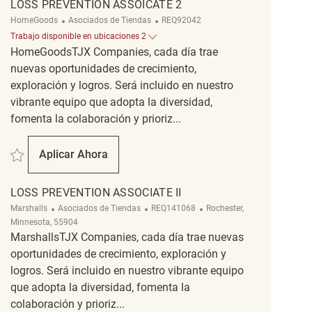
LOSS PREVENTION ASSOICATE 2
Categoría
ReqId
HomeGoods
Asociados de Tiendas
REQ92042
Trabajo disponible en ubicaciones 2
HomeGoodsTJX Companies, cada día trae
nuevas oportunidades de crecimiento,
exploración y logros. Será incluido en nuestro
vibrante equipo que adopta la diversidad,
fomenta la colaboración y prioriz...
Salvar loss prevention assoicate 2 REQ92042
Aplicar Ahora
Loss Prevention Assoicate 2
LOSS PREVENTION ASSOCIATE II
Categoría
ReqId
Ubicación
Marshalls
Asociados de Tiendas
REQ141068
Rochester,
Minnesota, 55904
MarshallsTJX Companies, cada día trae nuevas
oportunidades de crecimiento, exploración y
logros. Será incluido en nuestro vibrante equipo
que adopta la diversidad, fomenta la
colaboración y prioriz...