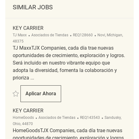
SIMILAR JOBS
KEY CARRIER
Categoría
ReqId
Ubicación
TJ Maxx
Asociados de Tiendas
REQ128660
Novi, Míchigan,
48375
TJ MaxxTJX Companies, cada día trae nuevas
oportunidades de crecimiento, exploración y logros.
Será incluido en nuestro vibrante equipo que
adopta la diversidad, fomenta la colaboración y
prioriza ...
Salvar Key Carrier REQ128660
Aplicar Ahora
Key Carrier
KEY CARRIER
Categoría
ReqId
Ubicación
HomeGoods
Asociados de Tiendas
REQ143543
Sandusky,
Ohio, 44870
HomeGoodsTJX Companies, cada día trae nuevas
oportunidades de crecimiento, exploración y logros.