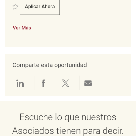
Salvar Key Carrier Coordinator REQ137337
Aplicar Ahora
Key Carrier Coordinator
Ver Más
Comparte esta oportunidad
Compartir a través de LinkedIn
Compartir a través de Face
Compartir a través de 
Compartir por 
Escuche lo que nuestros
Asociados tienen para decir.