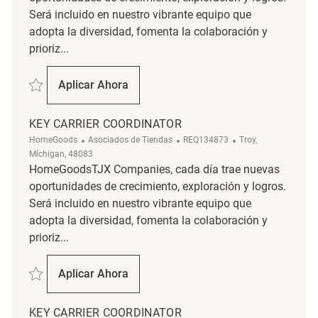
Será incluido en nuestro vibrante equipo que
adopta la diversidad, fomenta la colaboración y
prioriz...
Salvar Key Carrier REQ143543
Aplicar Ahora
Key Carrier
KEY CARRIER COORDINATOR
Categoría
ReqId
Ubicación
HomeGoods
Asociados de Tiendas
REQ134873
Troy,
Míchigan, 48083
HomeGoodsTJX Companies, cada día trae nuevas
oportunidades de crecimiento, exploración y logros.
Será incluido en nuestro vibrante equipo que
adopta la diversidad, fomenta la colaboración y
prioriz...
Salvar Key Carrier Coordinator REQ134873
Aplicar Ahora
Key Carrier Coordinator
KEY CARRIER COORDINATOR