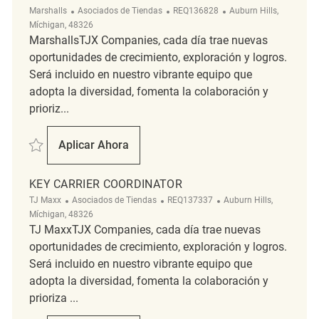
Categoría
ReqId
Ubicación
Marshalls
Asociados de Tiendas
REQ136828
Auburn Hills,
Míchigan, 48326
MarshallsTJX Companies, cada día trae nuevas
oportunidades de crecimiento, exploración y logros.
Será incluido en nuestro vibrante equipo que
adopta la diversidad, fomenta la colaboración y
prioriz...
Salvar Key Carrier Coordinator REQ136828
Aplicar Ahora
Key Carrier Coordinator
KEY CARRIER COORDINATOR
Categoría
ReqId
Ubicación
TJ Maxx
Asociados de Tiendas
REQ137337
Auburn Hills,
Míchigan, 48326
TJ MaxxTJX Companies, cada día trae nuevas
oportunidades de crecimiento, exploración y logros.
Será incluido en nuestro vibrante equipo que
adopta la diversidad, fomenta la colaboración y
prioriza ...