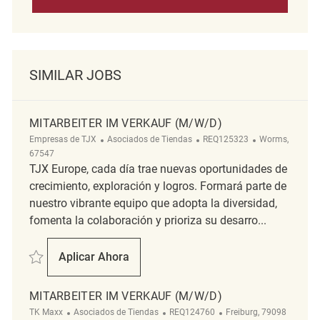
SIMILAR JOBS
MITARBEITER IM VERKAUF (M/W/D)
Categoría
ReqId
Ubicación
Empresas de TJX
Asociados de Tiendas
REQ125323
Worms,
67547
TJX Europe, cada día trae nuevas oportunidades de
crecimiento, exploración y logros. Formará parte de
nuestro vibrante equipo que adopta la diversidad,
fomenta la colaboración y prioriza su desarro...
Salvar Mitarbeiter im Verkauf (M/W/D) REQ125323
Aplicar Ahora
Mitarbeiter Im Verkauf (M/W/D)
MITARBEITER IM VERKAUF (M/W/D)
Categoría
ReqId
Ubicación
TK Maxx
Asociados de Tiendas
REQ124760
Freiburg, 79098