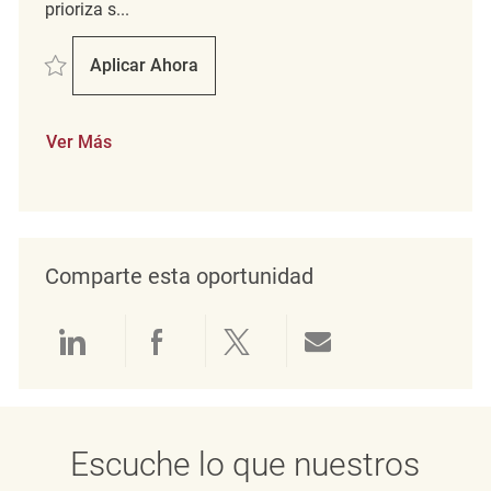
prioriza s...
Salvar Mitarbeiter im Verkauf (m/w/d) REQ125872
Aplicar Ahora
Mitarbeiter Im Verkauf (m/w/d)
Ver Más
Comparte esta oportunidad
Compartir a través de LinkedIn
Compartir a través de Face
Compartir a través de 
Compartir por 
Escuche lo que nuestros