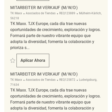
MITARBEITER IM VERKAUF (M/W/D)
Categoría
ReqId
Ubicación
TK Maxx
Asociados de Tiendas
REQ123889
Mülheim-Kärlich,
56218
TK Maxx. TJX Europe, cada día trae nuevas
oportunidades de crecimiento, exploración y logros.
Formará parte de nuestro vibrante equipo que
adopta la diversidad, fomenta la colaboración y
prioriza s...
Salvar Mitarbeiter im Verkauf (m/w/d) REQ123889
Aplicar Ahora
Mitarbeiter Im Verkauf (m/w/d)
MITARBEITER IM VERKAUF (M/W/D)
Categoría
ReqId
Ubicación
TK Maxx
Asociados de Tiendas
REQ125872
Ludwigsburg,
71634
TK Maxx. TJX Europe, cada día trae nuevas
oportunidades de crecimiento, exploración y logros.
Formará parte de nuestro vibrante equipo que
adopta la diversidad, fomenta la colaboración y