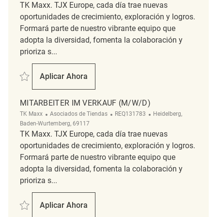
TK Maxx. TJX Europe, cada día trae nuevas
oportunidades de crecimiento, exploración y logros.
Formará parte de nuestro vibrante equipo que
adopta la diversidad, fomenta la colaboración y
prioriza s...
Salvar Mitarbeiter im Verkauf (m/w/d) REQ124760
Aplicar Ahora
Mitarbeiter Im Verkauf (m/w/d)
MITARBEITER IM VERKAUF (M/W/D)
Categoría
ReqId
Ubicación
TK Maxx
Asociados de Tiendas
REQ131783
Heidelberg,
Baden-Wurtemberg, 69117
TK Maxx. TJX Europe, cada día trae nuevas
oportunidades de crecimiento, exploración y logros.
Formará parte de nuestro vibrante equipo que
adopta la diversidad, fomenta la colaboración y
prioriza s...
Salvar Mitarbeiter im Verkauf (m/w/d) REQ131783
Aplicar Ahora
Mitarbeiter Im Verkauf (m/w/d)