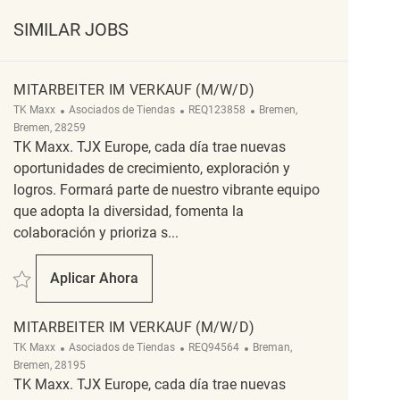
SIMILAR JOBS
MITARBEITER IM VERKAUF (M/W/D)
Categoría
ReqId
Ubicación
TK Maxx
Asociados de Tiendas
REQ123858
Bremen,
Bremen, 28259
TK Maxx. TJX Europe, cada día trae nuevas
oportunidades de crecimiento, exploración y
logros. Formará parte de nuestro vibrante equipo
que adopta la diversidad, fomenta la
colaboración y prioriza s...
Salvar Mitarbeiter Im Verkauf (m/w/d) REQ123858
Aplicar Ahora
Mitarbeiter Im Verkauf (m/w/d)
MITARBEITER IM VERKAUF (M/W/D)
Categoría
ReqId
Ubicación
TK Maxx
Asociados de Tiendas
REQ94564
Breman,
Bremen, 28195
TK Maxx. TJX Europe, cada día trae nuevas