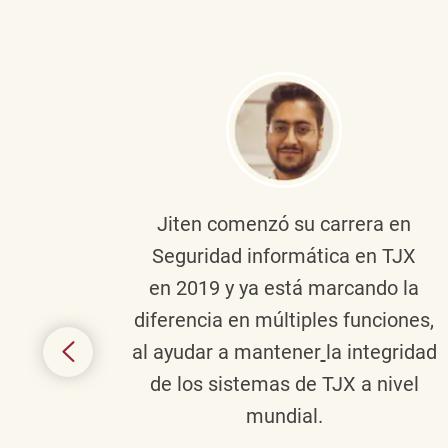
onante
Jiten
comenzó su carrera en
en
Seguridad informática en TJX
ivo en
en 2019 y ya está marcando la
la
diferencia en múltiples funciones,
 con
al ayudar a mantener
la integridad
tes
de los sistemas de TJX a nivel
te en
mundial.