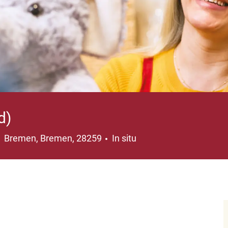
d)
Ubicación
Bremen, Bremen, 28259
In situ