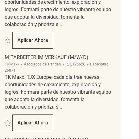
oportunidades de crecimiento, exploración y
logros. Formará parte de nuestro vibrante equipo
que adopta la diversidad, fomenta la
colaboración y prioriza s...
Salvar Mitarbeiter im Verkauf (m/w/d) REQ94564
Aplicar Ahora
Mitarbeiter Im Verkauf (m/w/d)
MITARBEITER IM VERKAUF (M/W/D)
Categoría
ReqId
Ubicación
TK Maxx
Asociados de Tiendas
REQ125626
Papenburg,
26871
TK Maxx. TJX Europe, cada día trae nuevas
oportunidades de crecimiento, exploración y
logros. Formará parte de nuestro vibrante equipo
que adopta la diversidad, fomenta la
colaboración y prioriza s...
Salvar Mitarbeiter im Verkauf (m/w/d) REQ125626
Aplicar Ahora
Mitarbeiter Im Verkauf (m/w/d)