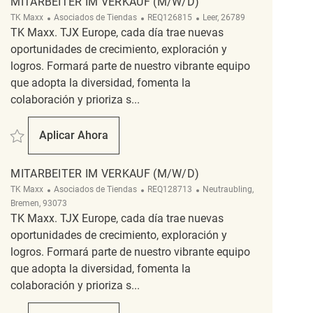
MITARBEITER IM VERKAUF (M/W/D)
Categoría
ReqId
Ubicación
TK Maxx
Asociados de Tiendas
REQ126815
Leer, 26789
TK Maxx. TJX Europe, cada día trae nuevas
oportunidades de crecimiento, exploración y
logros. Formará parte de nuestro vibrante equipo
que adopta la diversidad, fomenta la
colaboración y prioriza s...
Salvar Mitarbeiter im Verkauf (m/w/d) REQ126815
Aplicar Ahora
Mitarbeiter Im Verkauf (m/w/d)
MITARBEITER IM VERKAUF (M/W/D)
Categoría
ReqId
Ubicación
TK Maxx
Asociados de Tiendas
REQ128713
Neutraubling,
Bremen, 93073
TK Maxx. TJX Europe, cada día trae nuevas
oportunidades de crecimiento, exploración y
logros. Formará parte de nuestro vibrante equipo
que adopta la diversidad, fomenta la
colaboración y prioriza s...