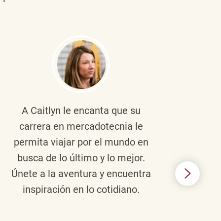
A Caitlyn
le encanta que su
Braul
carrera en mercadotecnia le
pers
permita viajar por el mundo en
ento
busca de lo último y lo mejor.
lid
Únete a la aventura y encuentra
TJX,
inspiración en lo cotidiano.
en 
algo