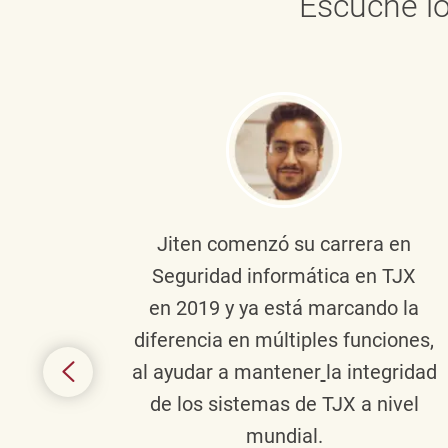
Escuche lo
onante
Jiten
comenzó su carrera en
en
Seguridad informática en TJX
ivo en
en 2019 y ya está marcando la
la
diferencia en múltiples funciones,
 con
al ayudar a mantener
la integridad
tes
de los sistemas de TJX a nivel
te en
mundial.