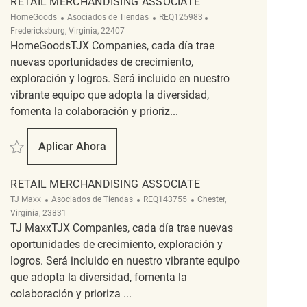
RETAIL MERCHANDISING ASSOCIATE
Categoría
ReqId
Ubicación
HomeGoods
Asociados de Tiendas
REQ125983
Fredericksburg, Virginia, 22407
HomeGoodsTJX Companies, cada día trae
nuevas oportunidades de crecimiento,
exploración y logros. Será incluido en nuestro
vibrante equipo que adopta la diversidad,
fomenta la colaboración y prioriz...
Salvar Retail Merchandising Associate REQ125983
Aplicar Ahora
Retail Merchandising Associate
RETAIL MERCHANDISING ASSOCIATE
Categoría
ReqId
Ubicación
TJ Maxx
Asociados de Tiendas
REQ143755
Chester,
Virginia, 23831
TJ MaxxTJX Companies, cada día trae nuevas
oportunidades de crecimiento, exploración y
logros. Será incluido en nuestro vibrante equipo
que adopta la diversidad, fomenta la
colaboración y prioriza ...