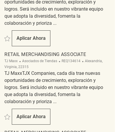
oportunidades de crecimiento, exploración y
logros. Será incluido en nuestro vibrante equipo
que adopta la diversidad, fomenta la
colaboración y prioriza ...
Salvar Store Merchandising Coordinator REQ124728
Aplicar Ahora
Store Merchandising Coordinator
RETAIL MERCHANDISING ASSOCIATE
Categoría
ReqId
Ubicación
TJ Maxx
Asociados de Tiendas
REQ134614
Alexandria,
Virginia, 22315
TJ MaxxTJX Companies, cada día trae nuevas
oportunidades de crecimiento, exploración y
logros. Será incluido en nuestro vibrante equipo
que adopta la diversidad, fomenta la
colaboración y prioriza ...
Salvar Retail Merchandising Associate REQ134614
Aplicar Ahora
Retail Merchandising Associate