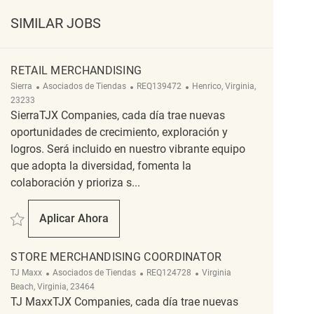
SIMILAR JOBS
RETAIL MERCHANDISING
Categoría
ReqId
Ubicación
Sierra
Asociados de Tiendas
REQ139472
Henrico, Virginia,
23233
SierraTJX Companies, cada día trae nuevas
oportunidades de crecimiento, exploración y
logros. Será incluido en nuestro vibrante equipo
que adopta la diversidad, fomenta la
colaboración y prioriza s...
Salvar Retail Merchandising REQ139472
Aplicar Ahora
Retail Merchandising
STORE MERCHANDISING COORDINATOR
Categoría
ReqId
Ubicación
TJ Maxx
Asociados de Tiendas
REQ124728
Virginia
Beach, Virginia, 23464
TJ MaxxTJX Companies, cada día trae nuevas