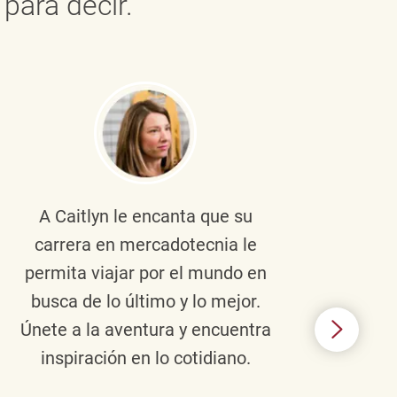
para decir.
A Caitlyn
le encanta que su
Braul
carrera en mercadotecnia le
pers
permita viajar por el mundo en
ento
busca de lo último y lo mejor.
lid
Únete a la aventura y encuentra
TJX,
inspiración en lo cotidiano.
en 
algo