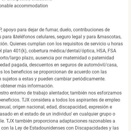
easonable accommodation
, apoyo para dejar de fumar, duelo, contribuciones de
s para &teléfonos celulares, seguro legal y para &mascotas,
ión. Quienes cumplan con los requisitos de servicio u horas
el plan 401(k), cobertura médica/dental/óptica, HSA, FSA
orto/largo plazo, ausencia por maternidad o paternidad
medad pagada, descuentos en seguros de automóvil/casa,
s los beneficios se proporcionan de acuerdo con las
n sujetos a estas y pueden cambiar periódicamente.
 obtener más información.
stro entorno de trabajo alentador, también nos esforzamos
beneficios. TJX considera a todos los aspirantes de empleo
 sexual, origen nacional, edad, discapacidad, expresión e
 basado en el estado de un individuo' en cualquier grupo o
icable. TJX también proporciona adaptaciones razonables a
o con la Ley de Estadounidenses con Discapacidades y las