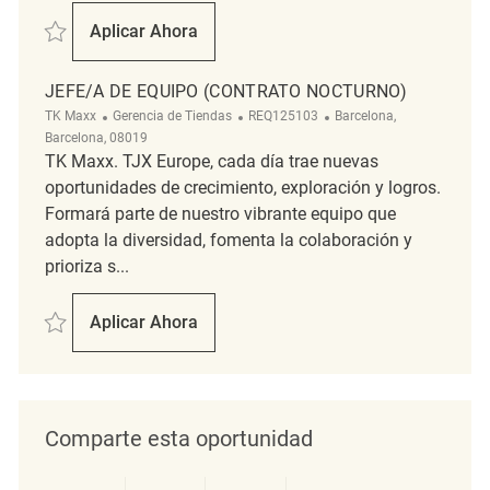
Salvar Adjunto/a de Encargado/a de Tienda REQ117824
Aplicar Ahora
Adjunto/a De Encargado/a De Tienda
JEFE/A DE EQUIPO (CONTRATO NOCTURNO)
Categoría
ReqId
Ubicación
TK Maxx
Gerencia de Tiendas
REQ125103
Barcelona,
Barcelona, 08019
TK Maxx. TJX Europe, cada día trae nuevas
oportunidades de crecimiento, exploración y logros.
Formará parte de nuestro vibrante equipo que
adopta la diversidad, fomenta la colaboración y
prioriza s...
Salvar Jefe/a de equipo (Contrato nocturno) REQ125103
Aplicar Ahora
Jefe/a De Equipo (Contrato Nocturno)
Comparte esta oportunidad