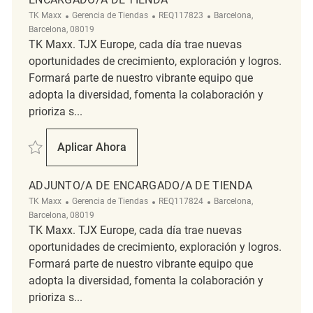
Categoría
ReqId
Ubicación
TK Maxx
Gerencia de Tiendas
REQ117823
Barcelona,
Barcelona, 08019
TK Maxx. TJX Europe, cada día trae nuevas
oportunidades de crecimiento, exploración y logros.
Formará parte de nuestro vibrante equipo que
adopta la diversidad, fomenta la colaboración y
prioriza s...
Salvar Encargado/a de tienda REQ117823
Aplicar Ahora
Encargado/a De Tienda
ADJUNTO/A DE ENCARGADO/A DE TIENDA
Categoría
ReqId
Ubicación
TK Maxx
Gerencia de Tiendas
REQ117824
Barcelona,
Barcelona, 08019
TK Maxx. TJX Europe, cada día trae nuevas
oportunidades de crecimiento, exploración y logros.
Formará parte de nuestro vibrante equipo que
adopta la diversidad, fomenta la colaboración y
prioriza s...