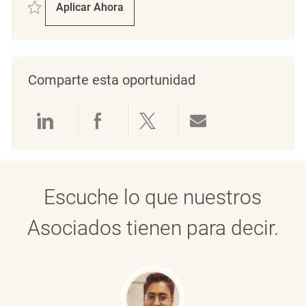
Salvar Merchandising Opportunities (California Buying Office) REQ1337
Aplicar Ahora
Merchandising Opportunities (California Buy
Comparte esta oportunidad
Compartir a través de LinkedIn
Compartir a través de Face
Compartir a través de 
Compartir por 
Escuche lo que nuestros
Asociados tienen para decir.