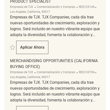
PRODUCT SPECIALIST
Categoría
ReqId
Ubicació
Empresas de TJX
Comercialización y Compras
REQ125144
Los Angeles, California, 90017
Empresas de TJX. TJX Companies, cada día trae
nuevas oportunidades de crecimiento, exploración y
logros. Será incluido en nuestro vibrante equipo que
adopta la diversidad, fomenta la colaboración y...
Salvar Product Specialist REQ125144
Aplicar Ahora
Product Specialist
MERCHANDISING OPPORTUNITIES (CALIFORNIA
BUYING OFFICE)
Categoría
ReqId
Ubicació
Empresas de TJX
Comercialización y Compras
REQ133704
Los Angeles, California, 90017
Empresas de TJX. TJX Companies, cada día trae
nuevas oportunidades de crecimiento, exploración y
logros. Será incluido en nuestro vibrante equipo que
adopta la diversidad, fomenta la colaboración y...