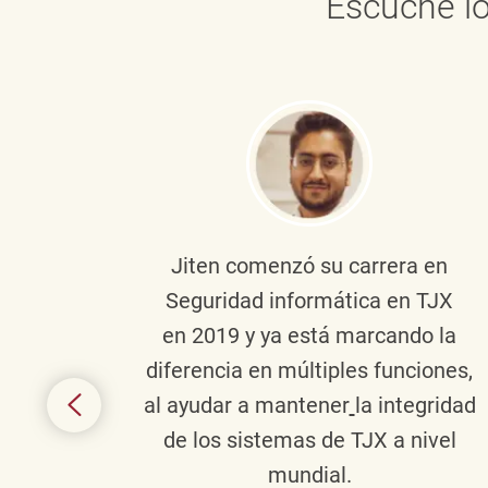
Escuche lo
onante
Jiten
comenzó su carrera en
en
Seguridad informática en TJX
ivo en
en 2019 y ya está marcando la
la
diferencia en múltiples funciones,
 con
al ayudar a mantener
la integridad
tes
de los sistemas de TJX a nivel
te en
mundial.