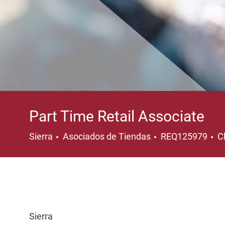
Part Time Retail Associate
Categoría
U
Sierra
Asociados de Tiendas
REQ125979
C
Sierra