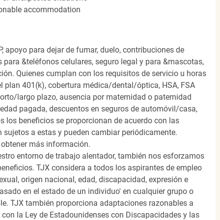
easonable accommodation
, apoyo para dejar de fumar, duelo, contribuciones de
s para &teléfonos celulares, seguro legal y para &mascotas,
ión. Quienes cumplan con los requisitos de servicio u horas
el plan 401(k), cobertura médica/dental/óptica, HSA, FSA
orto/largo plazo, ausencia por maternidad o paternidad
medad pagada, descuentos en seguros de automóvil/casa,
s los beneficios se proporcionan de acuerdo con las
n sujetos a estas y pueden cambiar periódicamente.
 obtener más información.
stro entorno de trabajo alentador, también nos esforzamos
beneficios. TJX considera a todos los aspirantes de empleo
 sexual, origen nacional, edad, discapacidad, expresión e
 basado en el estado de un individuo' en cualquier grupo o
icable. TJX también proporciona adaptaciones razonables a
o con la Ley de Estadounidenses con Discapacidades y las