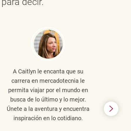
para decir.
A Caitlyn
le encanta que su
Braul
carrera en mercadotecnia le
pers
permita viajar por el mundo en
ento
busca de lo último y lo mejor.
lid
Únete a la aventura y encuentra
TJX,
inspiración en lo cotidiano.
en 
algo