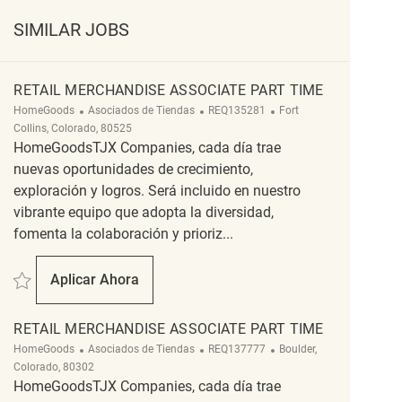
SIMILAR JOBS
RETAIL MERCHANDISE ASSOCIATE PART TIME
Categoría
ReqId
Ubicación
HomeGoods
Asociados de Tiendas
REQ135281
Fort
Collins, Colorado, 80525
HomeGoodsTJX Companies, cada día trae
nuevas oportunidades de crecimiento,
exploración y logros. Será incluido en nuestro
vibrante equipo que adopta la diversidad,
fomenta la colaboración y prioriz...
Salvar Retail Merchandise Associate Part Time REQ135281
Aplicar Ahora
Retail Merchandise Associate Part Time
RETAIL MERCHANDISE ASSOCIATE PART TIME
Categoría
ReqId
Ubicación
HomeGoods
Asociados de Tiendas
REQ137777
Boulder,
Colorado, 80302
HomeGoodsTJX Companies, cada día trae