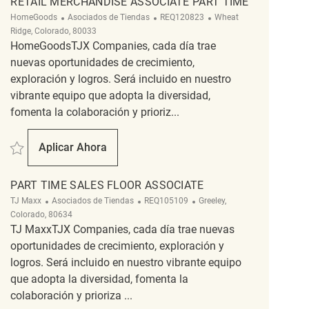
RETAIL MERCHANDISE ASSOCIATE PART TIME
Categoría
ReqId
Ubicación
HomeGoods
Asociados de Tiendas
REQ120823
Wheat
Ridge, Colorado, 80033
HomeGoodsTJX Companies, cada día trae
nuevas oportunidades de crecimiento,
exploración y logros. Será incluido en nuestro
vibrante equipo que adopta la diversidad,
fomenta la colaboración y prioriz...
Salvar Retail Merchandise Associate Part Time REQ120823
Aplicar Ahora
Retail Merchandise Associate Part Time
PART TIME SALES FLOOR ASSOCIATE
Categoría
ReqId
Ubicación
TJ Maxx
Asociados de Tiendas
REQ105109
Greeley,
Colorado, 80634
TJ MaxxTJX Companies, cada día trae nuevas
oportunidades de crecimiento, exploración y
logros. Será incluido en nuestro vibrante equipo
que adopta la diversidad, fomenta la
colaboración y prioriza ...