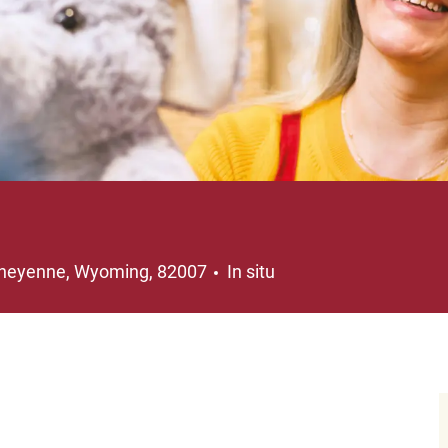
bicación
heyenne, Wyoming, 82007
In situ