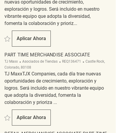
nuevas oportunidades de crecimiento,
exploración y logros. Será incluido en nuestro
vibrante equipo que adopta la diversidad,
fomenta la colaboración y prioriz...
Salvar Retail Merchandise Associate Part Time REQ137777
Aplicar Ahora
Retail Merchandise Associate Part Time
PART TIME MERCHANDISE ASSOCIATE
Categoría
ReqId
Ubicación
TJ Maxx
Asociados de Tiendas
REQ136471
Castle Rock,
Colorado, 80108
TJ MaxxTJX Companies, cada día trae nuevas
oportunidades de crecimiento, exploración y
logros. Será incluido en nuestro vibrante equipo
que adopta la diversidad, fomenta la
colaboración y prioriza ...
Salvar Part Time Merchandise Associate REQ136471
Aplicar Ahora
Part Time Merchandise Associate