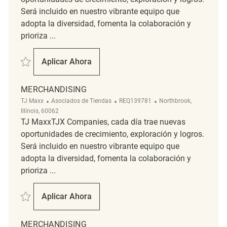
Será incluido en nuestro vibrante equipo que
adopta la diversidad, fomenta la colaboración y
prioriza ...
Salvar Part-time Merchandising Associate REQ136176
Aplicar Ahora
Part-Time Merchandising Associate
MERCHANDISING
Categoría
ReqId
Ubicación
TJ Maxx
Asociados de Tiendas
REQ139781
Northbrook,
Illinois, 60062
TJ MaxxTJX Companies, cada día trae nuevas
oportunidades de crecimiento, exploración y logros.
Será incluido en nuestro vibrante equipo que
adopta la diversidad, fomenta la colaboración y
prioriza ...
Salvar Merchandising REQ139781
Aplicar Ahora
Merchandising
MERCHANDISING