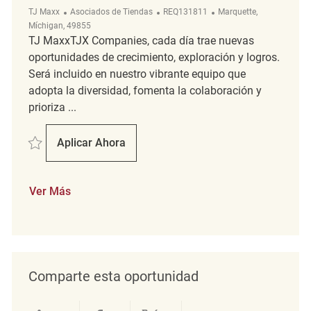
Categoría
ReqId
Ubicación
TJ Maxx
Asociados de Tiendas
REQ131811
Marquette,
Míchigan, 49855
TJ MaxxTJX Companies, cada día trae nuevas
oportunidades de crecimiento, exploración y logros.
Será incluido en nuestro vibrante equipo que
adopta la diversidad, fomenta la colaboración y
prioriza ...
Salvar Merchandising REQ131811
Aplicar Ahora
Merchandising
Ver Más
Comparte esta oportunidad