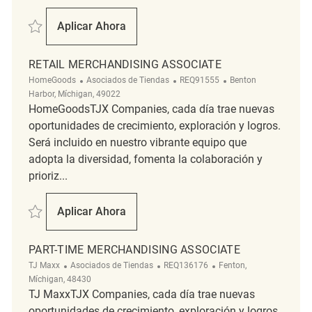
Salvar Merchandising REQ117293
Aplicar Ahora
Merchandising
RETAIL MERCHANDISING ASSOCIATE
Categoría
ReqId
Ubicación
HomeGoods
Asociados de Tiendas
REQ91555
Benton
Harbor, Míchigan, 49022
HomeGoodsTJX Companies, cada día trae nuevas
oportunidades de crecimiento, exploración y logros.
Será incluido en nuestro vibrante equipo que
adopta la diversidad, fomenta la colaboración y
prioriz...
Salvar Retail Merchandising Associate REQ91555
Aplicar Ahora
Retail Merchandising Associate
PART-TIME MERCHANDISING ASSOCIATE
Categoría
ReqId
Ubicación
TJ Maxx
Asociados de Tiendas
REQ136176
Fenton,
Míchigan, 48430
TJ MaxxTJX Companies, cada día trae nuevas
oportunidades de crecimiento, exploración y logros.