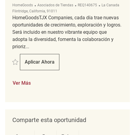
Categoría
ReqId
Ubicación
HomeGoods
Asociados de Tiendas
REQ140675
La Canada
Flintridge, California, 91011
HomeGoodsTJX Companies, cada día trae nuevas
oportunidades de crecimiento, exploración y logros.
Será incluido en nuestro vibrante equipo que
adopta la diversidad, fomenta la colaboración y
prioriz...
Salvar Merchandising Associate REQ140675
Aplicar Ahora
Merchandising Associate
Ver Más
Comparte esta oportunidad