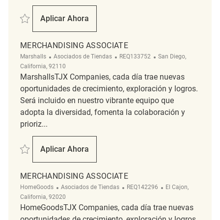
Salvar Merchandising Associate REQ87160
Aplicar Ahora
Merchandising Associate
MERCHANDISING ASSOCIATE
Categoría
ReqId
Ubicación
Marshalls
Asociados de Tiendas
REQ133752
San Diego,
California, 92110
MarshallsTJX Companies, cada día trae nuevas
oportunidades de crecimiento, exploración y logros.
Será incluido en nuestro vibrante equipo que
adopta la diversidad, fomenta la colaboración y
prioriz...
Salvar Merchandising Associate REQ133752
Aplicar Ahora
Merchandising Associate
MERCHANDISING ASSOCIATE
Categoría
ReqId
Ubicación
HomeGoods
Asociados de Tiendas
REQ142296
El Cajon,
California, 92020
HomeGoodsTJX Companies, cada día trae nuevas
oportunidades de crecimiento, exploración y logros.