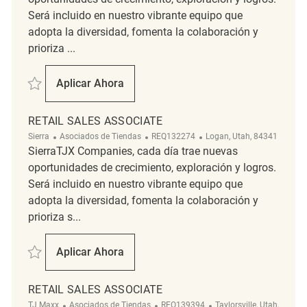
Será incluido en nuestro vibrante equipo que
adopta la diversidad, fomenta la colaboración y
prioriza ...
Salvar Retail Sales Associate REQ140925
Aplicar Ahora
Retail Sales Associate
RETAIL SALES ASSOCIATE
Categoría
ReqId
Ubicación
Sierra
Asociados de Tiendas
REQ132274
Logan, Utah, 84341
SierraTJX Companies, cada día trae nuevas
oportunidades de crecimiento, exploración y logros.
Será incluido en nuestro vibrante equipo que
adopta la diversidad, fomenta la colaboración y
prioriza s...
Salvar Retail Sales Associate REQ132274
Aplicar Ahora
Retail Sales Associate
RETAIL SALES ASSOCIATE
Categoría
ReqId
Ubicación
TJ Maxx
Asociados de Tiendas
REQ139394
Taylorsville, Utah,