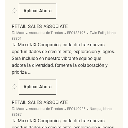
Salvar Retail Sales Associate REQ131664
Aplicar Ahora
Retail Sales Associate
RETAIL SALES ASSOCIATE
Categoría
ReqId
Ubicación
TJ Maxx
Asociados de Tiendas
REQ138196
Twin Falls, Idaho,
83301
TJ MaxxTJX Companies, cada día trae nuevas
oportunidades de crecimiento, exploración y logros.
Será incluido en nuestro vibrante equipo que
adopta la diversidad, fomenta la colaboración y
prioriza ...
Salvar Retail Sales Associate REQ138196
Aplicar Ahora
Retail Sales Associate
RETAIL SALES ASSOCIATE
Categoría
ReqId
Ubicación
TJ Maxx
Asociados de Tiendas
REQ140925
Nampa, Idaho,
83687
TJ MaxxTJX Companies, cada día trae nuevas
oportunidades de crecimiento, exploración y logros.