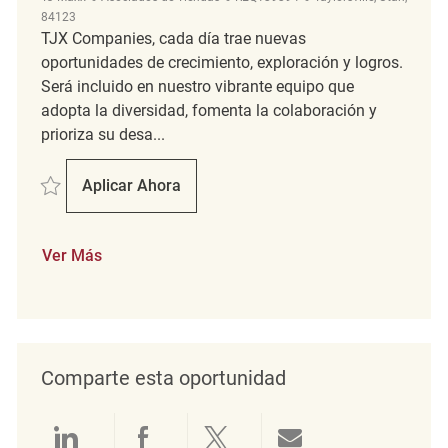
84123
TJX Companies, cada día trae nuevas
oportunidades de crecimiento, exploración y logros.
Será incluido en nuestro vibrante equipo que
adopta la diversidad, fomenta la colaboración y
prioriza su desa...
Salvar Retail Sales Associate REQ139394
Aplicar Ahora
Retail Sales Associate
Ver Más
Comparte esta oportunidad