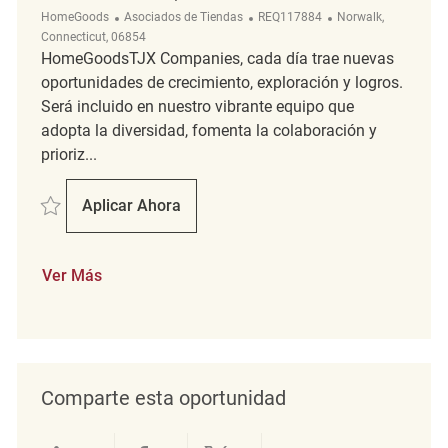
Categoría
ReqId
Ubicación
HomeGoods
Asociados de Tiendas
REQ117884
Norwalk,
Connecticut, 06854
HomeGoodsTJX Companies, cada día trae nuevas
oportunidades de crecimiento, exploración y logros.
Será incluido en nuestro vibrante equipo que
adopta la diversidad, fomenta la colaboración y
prioriz...
Salvar merchandising / Cashier REQ117884
Aplicar Ahora
Merchandising / Cashier
Ver Más
Comparte esta oportunidad