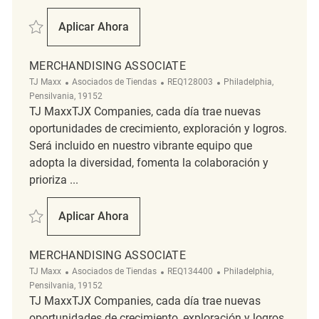
Salvar Merchandising REQ143521
Aplicar Ahora
Merchandising
MERCHANDISING ASSOCIATE
Categoría
ReqId
Ubicación
TJ Maxx
Asociados de Tiendas
REQ128003
Philadelphia,
Pensilvania, 19152
TJ MaxxTJX Companies, cada día trae nuevas
oportunidades de crecimiento, exploración y logros.
Será incluido en nuestro vibrante equipo que
adopta la diversidad, fomenta la colaboración y
prioriza ...
Salvar Merchandising Associate REQ128003
Aplicar Ahora
Merchandising Associate
MERCHANDISING ASSOCIATE
Categoría
ReqId
Ubicación
TJ Maxx
Asociados de Tiendas
REQ134400
Philadelphia,
Pensilvania, 19152
TJ MaxxTJX Companies, cada día trae nuevas
oportunidades de crecimiento, exploración y logros.