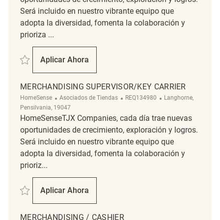
Será incluido en nuestro vibrante equipo que
adopta la diversidad, fomenta la colaboración y
prioriza ...
Salvar Merchandising Associate REQ134400
Aplicar Ahora
Merchandising Associate
MERCHANDISING SUPERVISOR/KEY CARRIER
Categoría
ReqId
Ubicación
HomeSense
Asociados de Tiendas
REQ134980
Langhorne,
Pensilvania, 19047
HomeSenseTJX Companies, cada día trae nuevas
oportunidades de crecimiento, exploración y logros.
Será incluido en nuestro vibrante equipo que
adopta la diversidad, fomenta la colaboración y
prioriz...
Salvar Merchandising Supervisor/Key Carrier REQ134980
Aplicar Ahora
Merchandising Supervisor/Key Carrier
MERCHANDISING / CASHIER