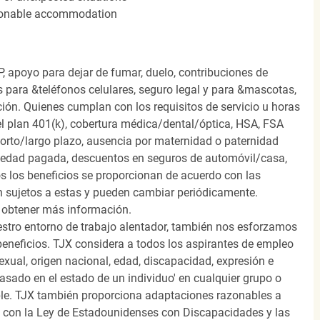
easonable accommodation
, apoyo para dejar de fumar, duelo, contribuciones de
s para &teléfonos celulares, seguro legal y para &mascotas,
ión. Quienes cumplan con los requisitos de servicio u horas
el plan 401(k), cobertura médica/dental/óptica, HSA, FSA
orto/largo plazo, ausencia por maternidad o paternidad
medad pagada, descuentos en seguros de automóvil/casa,
s los beneficios se proporcionan de acuerdo con las
n sujetos a estas y pueden cambiar periódicamente.
 obtener más información.
stro entorno de trabajo alentador, también nos esforzamos
beneficios. TJX considera a todos los aspirantes de empleo
 sexual, origen nacional, edad, discapacidad, expresión e
 basado en el estado de un individuo' en cualquier grupo o
icable. TJX también proporciona adaptaciones razonables a
o con la Ley de Estadounidenses con Discapacidades y las