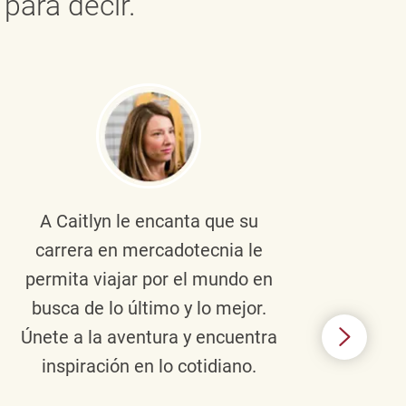
para decir.
A Caitlyn
le encanta que su
Braul
carrera en mercadotecnia le
pers
permita viajar por el mundo en
ento
busca de lo último y lo mejor.
lid
Únete a la aventura y encuentra
TJX,
inspiración en lo cotidiano.
en 
algo