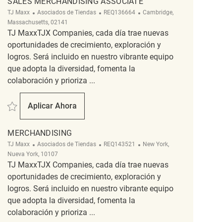
SALES MERCHANDISING ASSOCIATE
Categoría
ReqId
Ubicación
TJ Maxx
Asociados de Tiendas
REQ136664
Cambridge,
Massachusetts, 02141
TJ MaxxTJX Companies, cada día trae nuevas
oportunidades de crecimiento, exploración y
logros. Será incluido en nuestro vibrante equipo
que adopta la diversidad, fomenta la
colaboración y prioriza ...
Salvar Sales Merchandising Associate REQ136664
Aplicar Ahora
Sales Merchandising Associate
MERCHANDISING
Categoría
ReqId
Ubicación
TJ Maxx
Asociados de Tiendas
REQ143521
New York,
Nueva York, 10107
TJ MaxxTJX Companies, cada día trae nuevas
oportunidades de crecimiento, exploración y
logros. Será incluido en nuestro vibrante equipo
que adopta la diversidad, fomenta la
colaboración y prioriza ...