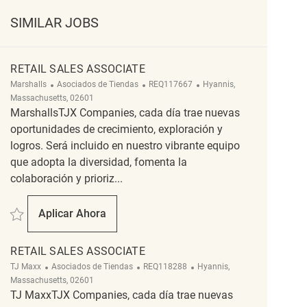
SIMILAR JOBS
RETAIL SALES ASSOCIATE
Categoría
ReqId
Ubicación
Marshalls
Asociados de Tiendas
REQ117667
Hyannis,
Massachusetts, 02601
MarshallsTJX Companies, cada día trae nuevas
oportunidades de crecimiento, exploración y
logros. Será incluido en nuestro vibrante equipo
que adopta la diversidad, fomenta la
colaboración y prioriz...
Salvar Retail Sales Associate REQ117667
Aplicar Ahora
Retail Sales Associate
RETAIL SALES ASSOCIATE
Categoría
ReqId
Ubicación
TJ Maxx
Asociados de Tiendas
REQ118288
Hyannis,
Massachusetts, 02601
TJ MaxxTJX Companies, cada día trae nuevas