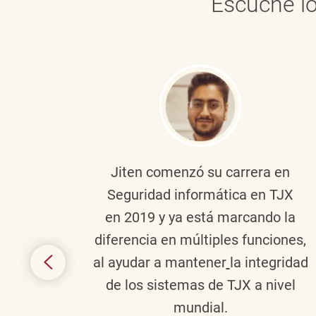
Escuche lo
onante
Jiten
comenzó su carrera en
en
Seguridad informática en TJX
ivo en
en 2019 y ya está marcando la
la
diferencia en múltiples funciones,
 con
al ayudar a mantener
la integridad
tes
de los sistemas de TJX a nivel
te en
mundial.