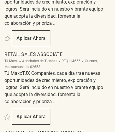
oportunidades de crecimiento, exploración y
logros. Será incluido en nuestro vibrante equipo
que adopta la diversidad, fomenta la
colaboración y prioriza ...
Salvar Retail Sales Associate REQ118288
Aplicar Ahora
Retail Sales Associate
RETAIL SALES ASSOCIATE
Categoría
ReqId
Ubicación
TJ Maxx
Asociados de Tiendas
REQ114656
Orleans,
Massachusetts, 02653
TJ MaxxTJX Companies, cada día trae nuevas
oportunidades de crecimiento, exploración y
logros. Será incluido en nuestro vibrante equipo
que adopta la diversidad, fomenta la
colaboración y prioriza ...
Salvar Retail Sales Associate REQ114656
Aplicar Ahora
Retail Sales Associate