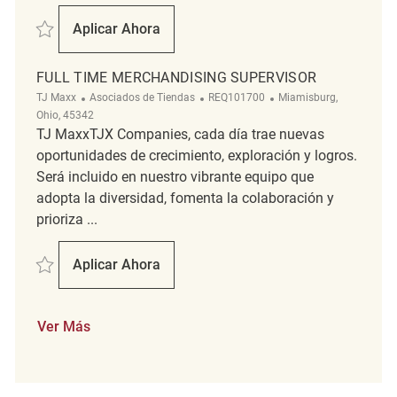
Salvar Full Time Merchandising Coordinator REQ96389
Aplicar Ahora
Full Time Merchandising Coordinator
FULL TIME MERCHANDISING SUPERVISOR
Categoría
ReqId
Ubicación
TJ Maxx
Asociados de Tiendas
REQ101700
Miamisburg,
Ohio, 45342
TJ MaxxTJX Companies, cada día trae nuevas
oportunidades de crecimiento, exploración y logros.
Será incluido en nuestro vibrante equipo que
adopta la diversidad, fomenta la colaboración y
prioriza ...
Salvar Full time Merchandising Supervisor REQ101700
Aplicar Ahora
Full Time Merchandising Supervisor
Ver Más