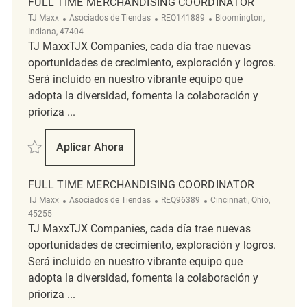
FULL TIME MERCHANDISING COORDINATOR
Categoría
ReqId
Ubicación
TJ Maxx
Asociados de Tiendas
REQ141889
Bloomington,
Indiana, 47404
TJ MaxxTJX Companies, cada día trae nuevas
oportunidades de crecimiento, exploración y logros.
Será incluido en nuestro vibrante equipo que
adopta la diversidad, fomenta la colaboración y
prioriza ...
Salvar Full Time Merchandising Coordinator REQ141889
Aplicar Ahora
Full Time Merchandising Coordinator
FULL TIME MERCHANDISING COORDINATOR
Categoría
ReqId
Ubicación
TJ Maxx
Asociados de Tiendas
REQ96389
Cincinnati, Ohio,
45255
TJ MaxxTJX Companies, cada día trae nuevas
oportunidades de crecimiento, exploración y logros.
Será incluido en nuestro vibrante equipo que
adopta la diversidad, fomenta la colaboración y
prioriza ...