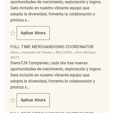
oportunidades de crecimiento, exploración y logros.
Será incluido en nuestro vibrante equipo que
adopta la diversidad, fomenta la colaboración y
prioriza s...
Salvar Retail Merchandising Supervisor REQ130928
Aplicar Ahora
Retail Merchandising Supervisor
FULL TIME MERCHANDISING COORDINATOR
Categoría
ReqId
Ubicación
Sierra
Asociados de Tiendas
REQ135456
Novi, Míchigan,
48375
SierraTJX Companies, cada día trae nuevas
oportunidades de crecimiento, exploración y logros.
Será incluido en nuestro vibrante equipo que
adopta la diversidad, fomenta la colaboración y
prioriza s...
Salvar Full Time Merchandising Coordinator REQ135456
Aplicar Ahora
Full Time Merchandising Coordinator