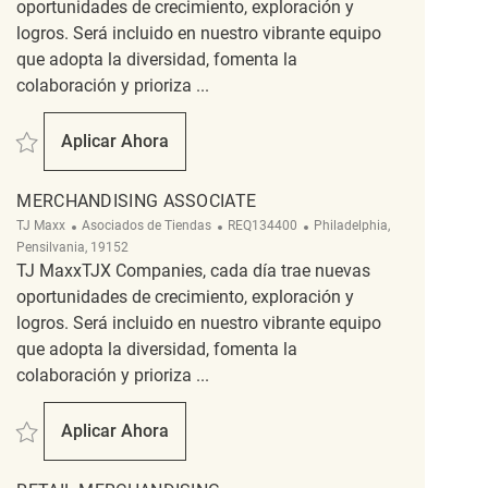
oportunidades de crecimiento, exploración y
logros. Será incluido en nuestro vibrante equipo
que adopta la diversidad, fomenta la
colaboración y prioriza ...
Salvar Merchandising Associate REQ128003
Aplicar Ahora
Merchandising Associate
MERCHANDISING ASSOCIATE
Categoría
ReqId
Ubicación
TJ Maxx
Asociados de Tiendas
REQ134400
Philadelphia,
Pensilvania, 19152
TJ MaxxTJX Companies, cada día trae nuevas
oportunidades de crecimiento, exploración y
logros. Será incluido en nuestro vibrante equipo
que adopta la diversidad, fomenta la
colaboración y prioriza ...
Salvar Merchandising Associate REQ134400
Aplicar Ahora
Merchandising Associate