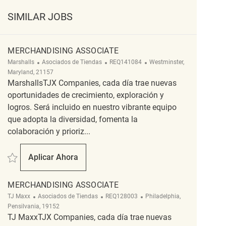
SIMILAR JOBS
MERCHANDISING ASSOCIATE
Categoría
ReqId
Ubicación
Marshalls
Asociados de Tiendas
REQ141084
Westminster,
Maryland, 21157
MarshallsTJX Companies, cada día trae nuevas
oportunidades de crecimiento, exploración y
logros. Será incluido en nuestro vibrante equipo
que adopta la diversidad, fomenta la
colaboración y prioriz...
Salvar Merchandising Associate REQ141084
Aplicar Ahora
Merchandising Associate
MERCHANDISING ASSOCIATE
Categoría
ReqId
Ubicación
TJ Maxx
Asociados de Tiendas
REQ128003
Philadelphia,
Pensilvania, 19152
TJ MaxxTJX Companies, cada día trae nuevas