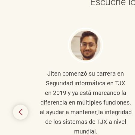
Escuche lo
onante
Jiten
comenzó su carrera en
en
Seguridad informática en TJX
ivo en
en 2019 y ya está marcando la
la
diferencia en múltiples funciones,
 con
al ayudar a mantener
la integridad
tes
de los sistemas de TJX a nivel
te en
mundial.