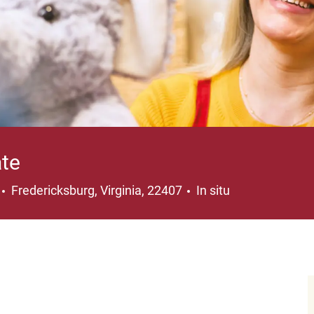
ate
Ubicación
Fredericksburg, Virginia, 22407
In situ