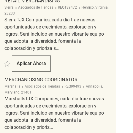
RETAIL MERCHANDISING
Categoría
ReqId
Ubicación
Sierra
Asociados de Tiendas
REQ139472
Henrico, Virginia,
23233
SierraTJX Companies, cada día trae nuevas
oportunidades de crecimiento, exploración y
logros. Será incluido en nuestro vibrante equipo
que adopta la diversidad, fomenta la
colaboración y prioriza s...
Salvar Retail Merchandising REQ139472
Aplicar Ahora
Retail Merchandising
MERCHANDISING COORDINATOR
Categoría
ReqId
Ubicación
Marshalls
Asociados de Tiendas
REQ99493
Annapolis,
Maryland, 21401
MarshallsTJX Companies, cada día trae nuevas
oportunidades de crecimiento, exploración y
logros. Será incluido en nuestro vibrante equipo
que adopta la diversidad, fomenta la
colaboración y prioriz...