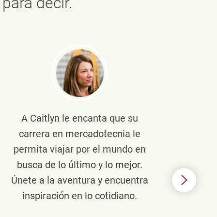
para decir.
A Caitlyn
le encanta que su
Braul
carrera en mercadotecnia le
pers
permita viajar por el mundo en
ento
busca de lo último y lo mejor.
lid
Únete a la aventura y encuentra
TJX,
inspiración en lo cotidiano.
en 
algo