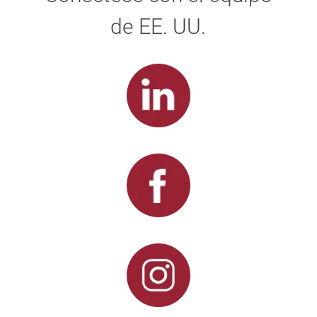
de EE. UU.