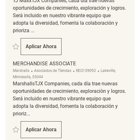
TJ MaxxTJX Companies, cada día trae nuevas
oportunidades de crecimiento, exploración y logros.
Será incluido en nuestro vibrante equipo que
adopta la diversidad, fomenta la colaboración y
prioriza ...
Salvar Merchandise Associate REQ138798
Aplicar Ahora
Merchandise Associate
MERCHANDISE ASSOCIATE
Categoría
ReqId
Ubicación
Marshalls
Asociados de Tiendas
REQ139092
Lakeville,
Minnesota, 55044
MarshallsTJX Companies, cada día trae nuevas
oportunidades de crecimiento, exploración y logros.
Será incluido en nuestro vibrante equipo que
adopta la diversidad, fomenta la colaboración y
prioriz...
Salvar Merchandise Associate REQ139092
Aplicar Ahora
Merchandise Associate