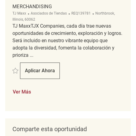
MERCHANDISING
Categoría
ReqId
Ubicación
TJ Maxx
Asociados de Tiendas
REQ139781
Northbrook,
Illinois, 60062
TJ MaxxTJX Companies, cada día trae nuevas
oportunidades de crecimiento, exploración y logros.
Será incluido en nuestro vibrante equipo que
adopta la diversidad, fomenta la colaboración y
prioriza ...
Salvar Merchandising REQ139781
Aplicar Ahora
Merchandising
Ver Más
Comparte esta oportunidad