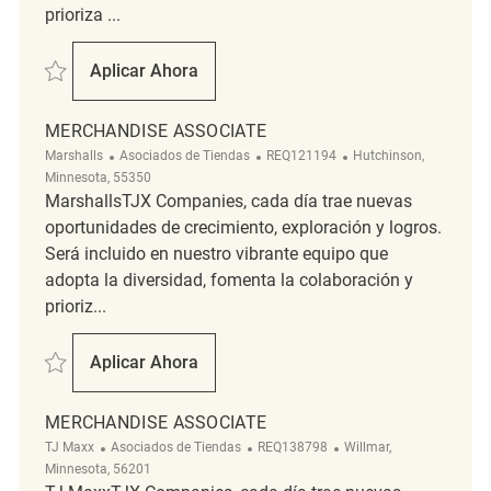
prioriza ...
Salvar Merchandise Associate REQ127947
Aplicar Ahora
Merchandise Associate
MERCHANDISE ASSOCIATE
Categoría
ReqId
Ubicación
Marshalls
Asociados de Tiendas
REQ121194
Hutchinson,
Minnesota, 55350
MarshallsTJX Companies, cada día trae nuevas
oportunidades de crecimiento, exploración y logros.
Será incluido en nuestro vibrante equipo que
adopta la diversidad, fomenta la colaboración y
prioriz...
Salvar Merchandise Associate REQ121194
Aplicar Ahora
Merchandise Associate
MERCHANDISE ASSOCIATE
Categoría
ReqId
Ubicación
TJ Maxx
Asociados de Tiendas
REQ138798
Willmar,
Minnesota, 56201