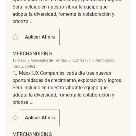
Será incluido en nuestro vibrante equipo que
adopta la diversidad, fomenta la colaboración y
prioriza ...
Salvar Part Time Merchandising Associate REQ114214
Aplicar Ahora
Part Time Merchandising Associate
MERCHANDISING
Categoría
ReqId
Ubicación
TJ Maxx
Asociados de Tiendas
REQ139781
Northbrook,
Illinois, 60062
TJ MaxxTJX Companies, cada día trae nuevas
oportunidades de crecimiento, exploración y logros.
Será incluido en nuestro vibrante equipo que
adopta la diversidad, fomenta la colaboración y
prioriza ...
Salvar Merchandising REQ139781
Aplicar Ahora
Merchandising
MERCHANDISING