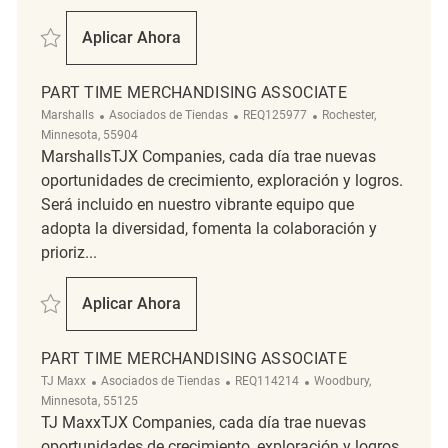
Salvar Merchandise Associate REQ139092
Aplicar Ahora
Merchandise Associate
PART TIME MERCHANDISING ASSOCIATE
Categoría
ReqId
Ubicación
Marshalls
Asociados de Tiendas
REQ125977
Rochester,
Minnesota, 55904
MarshallsTJX Companies, cada día trae nuevas
oportunidades de crecimiento, exploración y logros.
Será incluido en nuestro vibrante equipo que
adopta la diversidad, fomenta la colaboración y
prioriz...
Salvar Part Time Merchandising Associate REQ125977
Aplicar Ahora
Part Time Merchandising Associate
PART TIME MERCHANDISING ASSOCIATE
Categoría
ReqId
Ubicación
TJ Maxx
Asociados de Tiendas
REQ114214
Woodbury,
Minnesota, 55125
TJ MaxxTJX Companies, cada día trae nuevas
oportunidades de crecimiento, exploración y logros.