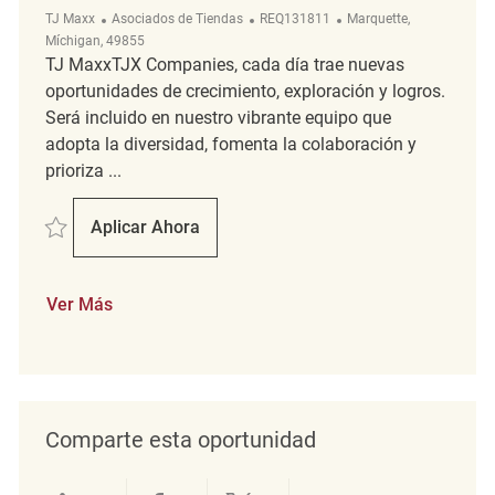
Categoría
ReqId
Ubicación
TJ Maxx
Asociados de Tiendas
REQ131811
Marquette,
Míchigan, 49855
TJ MaxxTJX Companies, cada día trae nuevas
oportunidades de crecimiento, exploración y logros.
Será incluido en nuestro vibrante equipo que
adopta la diversidad, fomenta la colaboración y
prioriza ...
Salvar Merchandising REQ131811
Aplicar Ahora
Merchandising
Ver Más
Comparte esta oportunidad