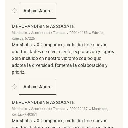
Salvar Merchandising Associate REQ135195
Aplicar Ahora
Merchandising Associate
MERCHANDISING ASSOCIATE
Categoría
ReqId
Ubicación
Marshalls
Asociados de Tiendas
REQ141158
Wichita,
Kansas, 67226
MarshallsTJX Companies, cada día trae nuevas
oportunidades de crecimiento, exploración y logros.
Será incluido en nuestro vibrante equipo que
adopta la diversidad, fomenta la colaboración y
prioriz...
Salvar Merchandising Associate REQ141158
Aplicar Ahora
Merchandising Associate
MERCHANDISING ASSOCIATE
Categoría
ReqId
Ubicación
Marshalls
Asociados de Tiendas
REQ139187
Morehead,
Kentucky, 40351
MarshallsTJX Companies, cada día trae nuevas
oportunidades de crecimiento, exploración y logros.