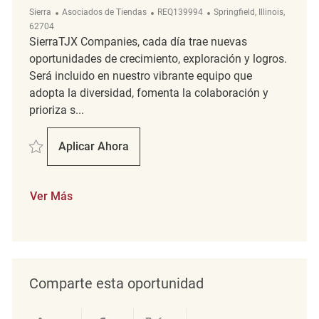
Categoría
ReqId
Ubicación
Sierra
Asociados de Tiendas
REQ139994
Springfield, Illinois,
62704
SierraTJX Companies, cada día trae nuevas
oportunidades de crecimiento, exploración y logros.
Será incluido en nuestro vibrante equipo que
adopta la diversidad, fomenta la colaboración y
prioriza s...
Salvar Merchandising Associate REQ139994
Aplicar Ahora
Merchandising Associate
Ver Más
Comparte esta oportunidad