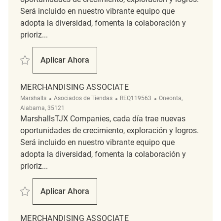
Será incluido en nuestro vibrante equipo que
adopta la diversidad, fomenta la colaboración y
prioriz...
Salvar Merchandising Associate REQ139187
Aplicar Ahora
Merchandising Associate
MERCHANDISING ASSOCIATE
Categoría
ReqId
Ubicación
Marshalls
Asociados de Tiendas
REQ119563
Oneonta,
Alabama, 35121
MarshallsTJX Companies, cada día trae nuevas
oportunidades de crecimiento, exploración y logros.
Será incluido en nuestro vibrante equipo que
adopta la diversidad, fomenta la colaboración y
prioriz...
Salvar Merchandising Associate REQ119563
Aplicar Ahora
Merchandising Associate
MERCHANDISING ASSOCIATE